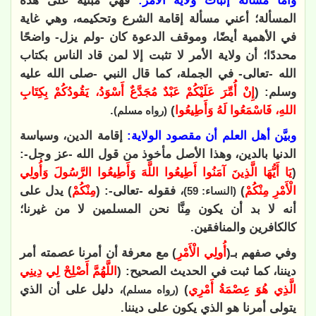
وأما مسألة إثبات ولاية الأمر:
فهي مبنية على هذه
المسألة؛ أعني مسألة إقامة الشرع وتحكيمه، وهي غاية
في الأهمية أيضًا، وموقف الدعوة كان -ولم يزل- واضحًا
محددًا؛ أن ولاية الأمر لا تثبت إلا لمن قاد الناس بكتاب
الله -تعالى- في الجملة، كما قال النبي -صلى الله عليه
وسلم: (
إِنْ أُمِّرَ عَلَيْكُمْ ‌عَبْدٌ ‌مُجَدَّعٌ أَسْوَدُ، يَقُودُكُمْ بِكِتَابِ
اللهِ، فَاسْمَعُوا لَهُ وَأَطِيعُوا
)
.
(رواه مسلم)
وبيَّن أهل العلم أن مقصود الولاية:
إقامة الدين، وسياسة
الدنيا بالدين، وهذا الأصل مأخوذ من قول الله -عز وجل-:
(
يَا أَيُّهَا الَّذِينَ آمَنُوا أَطِيعُوا اللَّهَ وَأَطِيعُوا الرَّسُولَ وَأُولِي
الْأَمْرِ مِنْكُمْ
)
، فقوله -تعالى-: (
مِنْكُمْ
) يدل على
(النساء: 59)
أنه لا بد أن يكون مِنَّا نحن المسلمين لا من غيرنا؛
كالكافرين والمنافقين.
وفي صفهم بـ(
أُولِي الْأَمْرِ
) مع معرفة أن أمرنا عصمته أمر
ديننا، كما ثبت في الحديث الصحيح: (
اللَّهُمَّ أَصْلِحْ لِي دِينِي
الَّذِي هُوَ ‌عِصْمَةُ ‌أَمْرِي
)
، دليل على أن الذي
(رواه مسلم)
يتولى أمرنا هو الذي يكون على ديننا.