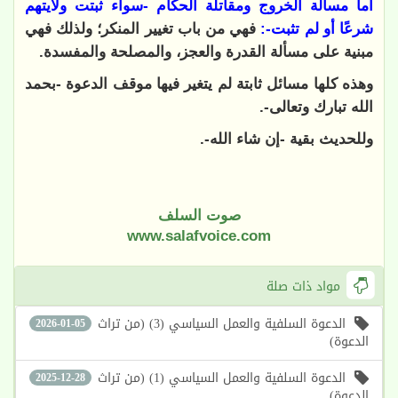
أما مسألة الخروج ومقاتلة الحكام -سواء ثبتت ولايتهم
شرعًا أو لم تثبت-:
فهي من باب تغيير المنكر؛ ولذلك فهي
مبنية على مسألة القدرة والعجز، والمصلحة والمفسدة.
وهذه كلها مسائل ثابتة لم يتغير فيها موقف الدعوة -بحمد
الله تبارك وتعالى-.
وللحديث بقية -إن شاء الله-.
صوت السلف
www.salafvoice.com
مواد ذات صلة
الدعوة السلفية والعمل السياسي (3) (من تراث
2026-01-05
الدعوة)
الدعوة السلفية والعمل السياسي (1) (من تراث
2025-12-28
الدعوة)