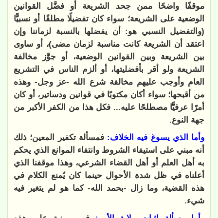
موقفًا واضحًا ممن جحد الشريعة أو فضَّل القوانين
الوضعية على الشريعة؛ سواء كان تفضيلًا مطلقًا أو نسبيًّا
(والتفضيل النسبي هو: أن يفضلها بالنسبة لزماننا وإن
اعتقد أن الشريعة كانت مناسبة لزمان مضى)، أو ساوى
بين الشريعة وبين القوانين الوضعية، أو جوَّز مخالفة
الشريعة ولو أقر بأفضليتها، أو ألزم الناس في التشريع
العام وأوجب عليهم مخالفة شرع الله -عز وجل- وهذه
من أقبحها؛ سواء أكان مكتوبًا في قوانين ودساتير، أو كان
أمرًا عرفيًّا مصطلحًا عليه... فكل هذا من الكفر الأكبر من
جهة النوع.
وأما الذي يسوغ فيه الخلاف:
فمسألة تكفير المعين؛ ذلك
أنه مبني على استيفاء الشروط وانتفاء الموانع الذي يحكم
به أهل العلم أو أهل القضاء الشرعي، وهذا موقفنا الذي
أعلناه في ظل شدة الأحوال حينما كان يُمنع الكلام في
هذه القضية، وما زال -بحمد الله- كما هو لم يتغير فيه
شيء.