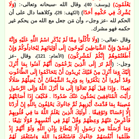
يَعْلَمُونَ)
، وقال الله -سبحانه وتعالى-: (
وَلَا
(يوسف: 40)
يُشْرِكُ فِي حُكْمِهِ أَحَدًا
)
، وكلاهما دال على أن
(الكهف: 26)
الحكم لله -عز وجل-، وأن مَن جعل مع الله من يحكم غير
حكمه فهو مشرك.
وقال -تعالى-: (
وَلَا تَأْكُلُوا مِمَّا لَمْ يُذْكَرِ اسْمُ اللَّهِ عَلَيْهِ وَإِنَّهُ
لَفِسْقٌ وَإِنَّ الشَّيَاطِينَ لَيُوحُونَ إِلَى أَوْلِيَائِهِمْ لِيُجَادِلُوكُمْ وَإِنْ
أَطَعْتُمُوهُمْ إِنَّكُمْ لَمُشْرِكُونَ)
، وقال -عز
(الأنعام: 121)
وجل-: (
أَلَمْ تَرَ إِلَى الَّذِينَ يَزْعُمُونَ أَنَّهُمْ آمَنُوا بِمَا أُنْزِلَ
إِلَيْكَ وَمَا أُنْزِلَ مِنْ قَبْلِكَ يُرِيدُونَ أَنْ يَتَحَاكَمُوا إِلَى الطَّاغُوتِ
وَقَدْ أُمِرُوا أَنْ يَكْفُرُوا بِهِ وَيُرِيدُ الشَّيْطَانُ أَنْ يُضِلَّهُمْ ضَلَالًا
بَعِيدًا . وَإِذَا قِيلَ لَهُمْ تَعَالَوْا إِلَى مَا أَنْزَلَ اللَّهُ وَإِلَى الرَّسُولِ
رَأَيْتَ الْمُنَافِقِينَ يَصُدُّونَ عَنْكَ صُدُودًا . فَكَيْفَ إِذَا أَصَابَتْهُمْ
مُصِيبَةٌ بِمَا قَدَّمَتْ أَيْدِيهِمْ ثُمَّ جَاءُوكَ يَحْلِفُونَ بِاللَّهِ إِنْ أَرَدْنَا
إِلَّا إِحْسَانًا وَتَوْفِيقًا . أُولَئِكَ الَّذِينَ يَعْلَمُ اللَّهُ مَا فِي قُلُوبِهِمْ
فَأَعْرِضْ عَنْهُمْ وَعِظْهُمْ وَقُلْ لَهُمْ فِي أَنْفُسِهِمْ قَوْلًا بَلِيغًا .
وَمَا أَرْسَلْنَا مِنْ رَسُولٍ إِلَّا لِيُطَاعَ بِإِذْنِ اللَّهِ وَلَوْ أَنَّهُمْ إِذْ
ظَلَمُوا أَنْفُسَهُمْ جَاءُوكَ فَاسْتَغْفَرُوا اللَّهَ وَاسْتَغْفَرَ لَهُمُ