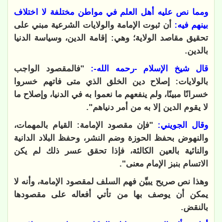
ومما نص عليه أهل العلم في مواطن مختلفة لا اختلاف
بينهم فيه:
أن ثبوت الإمامة والولايات الشرعية مبني على
تحقيق مقاصد الولاية؛ وهي: إقامة الدين، وسياسة الدنيا
بالدين.
قال شيخ الإسلام -رحمه الله-:
"فالمقصود الواجب
بالولايات: إصلاح دين الخلق الذي متى فاتهم خسروا
خسرانًا مبينًا، ولم ينفعهم ما نعموا به في الدنيا، وإصلاح ما
لا يقوم الدين إلا به من أمر دنياهم".
وقال الجويني:
"فإن مقصود الإمامة: القيام بالمهمات،
والنهوض بحفظ الحوزة وضم النشر، وحفظ البلاد الدانية
والنائية بالعين الكالئة، فإذا تحقق عسر ذلك لم يكن
الاتسام بنبز الإمام معنى".
وهذا نص صريح يبيِّن فهم السلف لمقصود الإمامة، وأنه لا
يمكن أن يوصف بها من تأتي أفعاله على مقصودها
بالنقض.