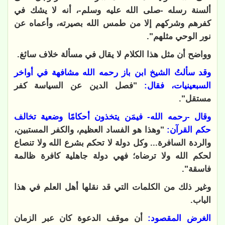
ألسنة رسله -صلى الله عليه وسلم-، أنه لا يشك في
كفرهم وشركهم إلا من طمس الله بصيرته، وأعماه عن
نور الوحي مثلهم".
وواضح أن مثل هذا الكلام لا يقال في مسألة خلاف سائغ.
وقد سألتُ الشيخ ابن باز رحمه الله مشافهة في أواخر
السبعينيات، فقال:
"فصل الدين عن السياسة كفر
مستقل".
وقال -رحمه الله- فيمَن يتخذون أحكامًا وضعية تخالف
حكم القرآن:
"وهذا هو الفساد العظيم، والكفر المستبين،
والردة السافرة... وكل دولة لا تحكم بشرع الله ولا تنصاع
لحكم الله ولا ترضاه؛ فهي دولة جاهلية كافرة ظالمة
فاسقة".
وغير ذلك من الكلمات التي قد نقلها أهل العلم في هذا
الباب.
الغرض المقصود:
أن موقف الدعوة كان عبر الزمان