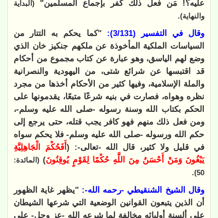
عليه؟! مَن فعل ذلك كفر بإجماع المسلمين"
(البداية
.
والنهاية)
وقال في التفسير (3/131):
"كما يحكم به التتار من
السياسات الملكية المأخوذة عن ملكهم جنكيز خان الذي
وضع لهم الياسق، وهو عبارة عن كتاب مجموع من أحكام
قد اقتبسها عن شرائع شتى، من اليهودية والنصرانية
والملة الإسلامية، وفيها كثير من الأحكام أخذها من مجرد
نظره وهواه، فصارت في بنيه شرعًا متبعًا، يقدمونها على
الحكم بكتاب الله وسنة رسوله -صلى الله عليه وسلم-،
ومن فعل ذلك منهم فهو كافر يجب قتله، حتى يرجع إلى
حكم الله ورسوله -صلى الله عليه وسلم- فلا يحكم سواه
في قليل ولا كثير، قال الله -تعالى-: (
أَفَحُكْمَ الْجَاهِلِيَّةِ
يَبْغُونَ وَمَنْ أَحْسَنُ مِنَ اللَّهِ حُكْمًا لِقَوْمٍ يُوقِنُونَ
)
(المائدة:
.
50)
وقال الشيخ الشنقيطي -رحمه الله-:
"يظهر غاية الظهور
أن الذين يتبعون القوانين الوضعية التي شرعها الشيطان
على ألسنة أوليائه مخالفة لما شرعه الله -عز وجل- على