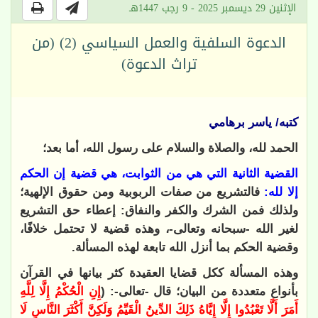
الإثنين 29 ديسمبر 2025 - 9 رجب 1447هـ
الدعوة السلفية والعمل السياسي (2) (من
تراث الدعوة)
كتبه/ ياسر برهامي
الحمد لله، والصلاة والسلام على رسول الله، أما بعد؛
القضية الثانية التي هي من الثوابت، هي قضية إن الحكم
إلا لله:
فالتشريع من صفات الربوبية ومن حقوق الإلهية؛
ولذلك فمن الشرك والكفر والنفاق: إعطاء حق التشريع
لغير الله -سبحانه وتعالى-، وهذه قضية لا تحتمل خلافًا،
وقضية الحكم بما أنزل الله تابعة لهذه المسألة.
وهذه المسألة ككل قضايا العقيدة كثر بيانها في القرآن
بأنواع متعددة من البيان؛ قال -تعالى-: (
إِنِ الْحُكْمُ إِلَّا لِلَّهِ
أَمَرَ أَلَّا تَعْبُدُوا إِلَّا إِيَّاهُ ذَلِكَ الدِّينُ الْقَيِّمُ وَلَكِنَّ أَكْثَرَ النَّاسِ لَا