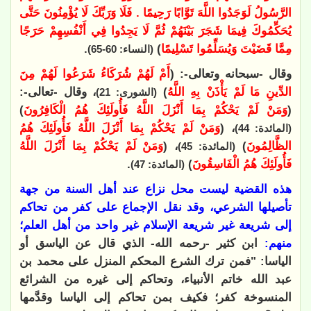
الرَّسُولُ لَوَجَدُوا اللَّهَ تَوَّابًا رَحِيمًا . فَلَا وَرَبِّكَ لَا يُؤْمِنُونَ حَتَّى
يُحَكِّمُوكَ فِيمَا شَجَرَ بَيْنَهُمْ ثُمَّ لَا يَجِدُوا فِي أَنْفُسِهِمْ حَرَجًا
مِمَّا قَضَيْتَ وَيُسَلِّمُوا تَسْلِيمًا
)
.
(النساء: 60-65)
وقال -سبحانه وتعالى-: (
أَمْ لَهُمْ شُرَكَاءُ شَرَعُوا لَهُمْ مِنَ
الدِّينِ مَا لَمْ يَأْذَنْ بِهِ اللَّهُ
)
، وقال -تعالى-:
(الشورى: 21)
(
وَمَنْ لَمْ يَحْكُمْ بِمَا أَنْزَلَ اللَّهُ فَأُولَئِكَ هُمُ الْكَافِرُونَ
)
، (
وَمَنْ لَمْ يَحْكُمْ بِمَا أَنْزَلَ اللَّهُ فَأُولَئِكَ هُمُ
(المائدة: 44)
الظَّالِمُونَ
)
، (
وَمَنْ لَمْ يَحْكُمْ بِمَا أَنْزَلَ اللَّهُ
(المائدة: 45)
فَأُولَئِكَ هُمُ الْفَاسِقُونَ
)
.
(المائدة: 47)
هذه القضية ليست محل نزاع عند أهل السنة من جهة
تأصيلها الشرعي، وقد نقل الإجماع على كفر من تحاكم
إلى شريعة غير شريعة الإسلام غير واحد من أهل العلم؛
منهم:
ابن كثير -رحمه الله- الذي قال عن الياسق أو
الياسا: "فمن ترك الشرع المحكم المنزل على محمد بن
عبد الله خاتم الأنبياء، وتحاكم إلى غيره من الشرائع
المنسوخة كفر؛ فكيف بمن تحاكم إلى الياسا وقدَّمها