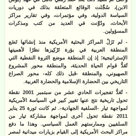
الابن)، سُجِّلت الوقائع المتعلقة بذلك في دوريات
السياسة الدولية، وفي مؤتمرات، وفي تقارير مراكز
الأبحاث، ودُوِّنت في العديد من كتب ومذكرات
المسؤولين.
- لم تَزَلْ المراكز البحثية الأمريكية منذ إنشائها تَضَع
المنطقة العربية في بؤرة تَرْكِيزها نظرًا لأهميتها
الإستراتيجية؛ إذ إن المنطقة موضع الثروة النفطية التي
تُعَدُّ قوام الحياة الحديثة، والمنطقة محور المشروع
الصهيوني، والمنطقة -قبل ذلك كله- محور الصراع
التاريخي بين الحضارة الإسلامية والحضارة الغربية.
- تُعَدُّ تفجيرات الحادي عشر من سبتمبر 2001 نقطة
تحول تاريخية نتج عنها تغيير كبير في السياسة الأمريكية
لمواجهة تيار -السلفية الجهادية-. ثم كانت ثورة 25 يناير
2011 نقطة تحول أخرى لمواجهة مشاركة تيار من
السلفيين وممارستهم العمل السياسي. وهذا ما دفع
مراكز البحث الأمريكية إلى القيام بزيارات ميدانية لمصر