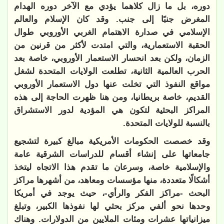
دوره، بل ما زال كلاهما يؤدي مع الآخر دوره الهدام
المغرض جنبًا إلى جنب. وقد كان الإسلام والعالم
الإسلامي في صدارة الاهتمام الغربي الأوروبي طوال
الحقبة الاستعمارية، والتي امتدت لأكثر من قرنين من
الزمان، ولكن بعد انحسار الاستعمار الأوروبي، خاصة بعد
الحرب العالمية الثانية، تطلعت الولايات المتحدة لشغل
مواقع النفوذ التي تخلت عنها دول الاستعمار الأوروبي
القديم، خاصة بريطانيا، ومن هنا ظهرت الحاجة إلى هذه
المراكز البحثية لتكون هي المؤدية لدور الاستشراق
بالنسبة للولايات المتحدة.
وقد خصصت الحكومات الأمريكية مبالغ كبيرة لتشجيع
جامعاتها على إنشاء أقسام للدراسات الشرقية عامة
والإسلامية خاصة، وسرعان ما تقدم هذا الاتجاه ليتخذ
أشكالًا متعددة، منها مؤسسات ومعاهد، من أشهرها مراكز
البحث -مراكز الفكر والرأي-، حيث يوجد في أمريكا
وحدها نحو ألفي مركز بحثي لها نفوذها الكبير، وتبلغ
ميزانياتها عشرات ومئات الملايين من الدولارات. وهناك