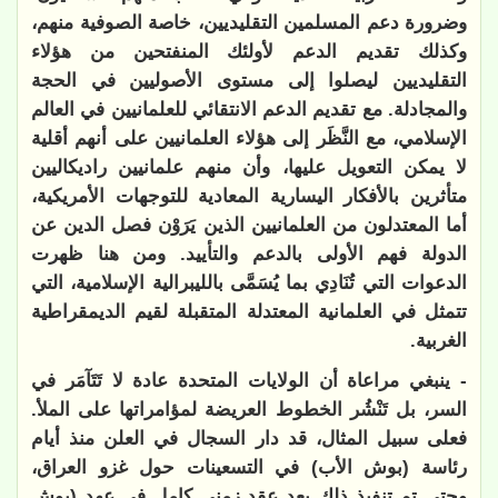
وضرورة دعم المسلمين التقليديين، خاصة الصوفية منهم،
وكذلك تقديم الدعم لأولئك المنفتحين من هؤلاء
التقليديين ليصلوا إلى مستوى الأصوليين في الحجة
والمجادلة. مع تقديم الدعم الانتقائي للعلمانيين في العالم
الإسلامي، مع النَّظَر إلى هؤلاء العلمانيين على أنهم أقلية
لا يمكن التعويل عليها، وأن منهم علمانيين راديكاليين
متأثرين بالأفكار اليسارية المعادية للتوجهات الأمريكية،
أما المعتدلون من العلمانيين الذين يَرَوْن فصل الدين عن
الدولة فهم الأولى بالدعم والتأييد. ومن هنا ظهرت
الدعوات التي تُنَادِي بما يُسَمَّى بالليبرالية الإسلامية، التي
تتمثل في العلمانية المعتدلة المتقبلة لقيم الديمقراطية
الغربية.
- ينبغي مراعاة أن الولايات المتحدة عادة لا تَتَآمَر في
السر، بل تَنْشُر الخطوط العريضة لمؤامراتها على الملأ.
فعلى سبيل المثال، قد دار السجال في العلن منذ أيام
رئاسة (بوش الأب) في التسعينات حول غزو العراق،
وحتى تم تنفيذ ذلك بعد عقد زمني كامل في عهد (بوش