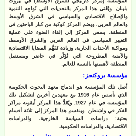
المؤسسة (مركز كارنيجي للشرق الأوسط) في بيروت
بلبنان. ويُعْنَى هذا المركز بالتحديات التي تُوَاجِه التنمية
والإصلاح الاقتصادي والسياسي في الشرق الأوسط
والعالم العربي. ويضم المركز كوكبة من كبار الباحثين في
المنطقة. يسعى المركز إلى إلقاء الضوء على عملية
التغيير السياسي في العالم العربي والشرق الأوسط،
ومواكبة الأحداث الجارية، وزيادة تَفَهُّم القضايا الاقتصادية
والأمنية المطروحة التي تُؤَثِّر في حاضر ومستقبل
المنطقة لأهميتها بالنسبة للعالم.
مؤسسة بروكنجز:
أصل تلك المؤسسة هو اندماج معهد البحوث الحكومية
الذي تأسس عام 1916 مع معهدين آخرين لتشكيل تلك
المؤسسة في عام 1927. ويُعَدُّ هذا المركز أيقونة مراكز
الفكر في واشنطن. وينقسم هذا المركز إلى ثلاثة أقسام
بحثية: دراسات السياسة الخارجية، والدراسات
الاقتصادية، والدراسات الحكومية.