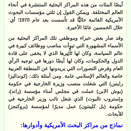
أيضًا المئات من هذه المراكز البحثية المنتشرة في أنحاء
العالم المختلفة. ويمكن القول إن ثلثي مؤسسات البحوث
الأمريكية القائمة حاليًّا قد تأسست بعد عام 1970؛ أي:
خلال الخمسين عامًا الأخيرة.
وقد صار بعض خبراء وموظفي تلك المراكز البحثية من
الأسماء المشهورة التي تبوأت مناصب ووظائف كبيرة في
عالم السياسة، وكان لها تَأْثِيرها الذي لا يخفى على قادة
الدول والحكومات، وكان لها أيضًا دورها في توجيه الرأي
العام وفرض التصورات التي يريدونها عن المنطقة العربية
خاصة والعالم الإسلامي عامة. ومن أمثلة ذلك: (كونداليزا
رايس) التي شغلت منصب وزيرة الخارجية في حكومة
(بوش الابن) عملت في مجلس أمناء مؤسسة (راند)،
و(ستروب تالبوت) الذي شغل نائب وزير الخارجية في
حكومة (بل كلينتون) عمل مديرًا لمؤسسة (بروكنجز)
للأبحاث.
نماذج من مراكز البحث الأمريكية وأدوارها: