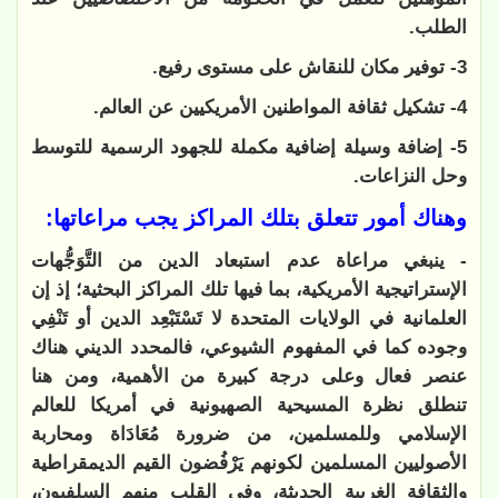
الطلب.
3- توفير مكان للنقاش على مستوى رفيع.
4- تشكيل ثقافة المواطنين الأمريكيين عن العالم.
5- إضافة وسيلة إضافية مكملة للجهود الرسمية للتوسط
وحل النزاعات.
وهناك أمور تتعلق بتلك المراكز يجب مراعاتها:
- ينبغي مراعاة عدم استبعاد الدين من التَّوَجُّهات
الإستراتيجية الأمريكية، بما فيها تلك المراكز البحثية؛ إذ إن
العلمانية في الولايات المتحدة لا تَسْتَبْعِد الدين أو تَنْفِي
وجوده كما في المفهوم الشيوعي، فالمحدد الديني هناك
عنصر فعال وعلى درجة كبيرة من الأهمية، ومن هنا
تنطلق نظرة المسيحية الصهيونية في أمريكا للعالم
الإسلامي وللمسلمين، من ضرورة مُعَادَاة ومحاربة
الأصوليين المسلمين لكونهم يَرْفُضون القيم الديمقراطية
والثقافة الغربية الحديثة، وفي القلب منهم السلفيون،