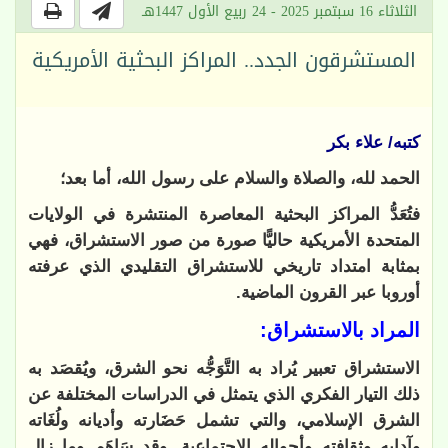
الثلاثاء 16 سبتمبر 2025 - 24 ربيع الأول 1447هـ
المستشرقون الجدد.. المراكز البحثية الأمريكية
كتبه/ علاء بكر
الحمد لله، والصلاة والسلام على رسول الله، أما بعد؛
فتُعَدُّ المراكز البحثية المعاصرة المنتشرة في الولايات
المتحدة الأمريكية حاليًّا صورة من صور الاستشراق، فهي
بمثابة امتداد تاريخي للاستشراق التقليدي الذي عرفته
أوروبا عبر القرون الماضية.
المراد بالاستشراق:
الاستشراق تعبير يُراد به التَّوَجُّه نحو الشرق، ويُقصَد به
ذلك التيار الفكري الذي يتمثل في الدراسات المختلفة عن
الشرق الإسلامي، والتي تشمل حَضَارته وأديانه ولُغَاته
وآدابه وثقافته وأحواله الاجتماعية. وقد سَاهَم وما زال