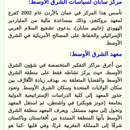
مركز سابان لسياسات الشرق الأوسط:
تأسس هذا المركز في عمان بالأردن عام 2002 كفرع
لمعهد بروكنجز، وذلك بمساعدة مالية من الملياردير
اليهودي (حاييم سابان)، بدعوى تشجيع السلام العربي
الإسرائيلي والحفاظ على المصالح الأمريكية في الشرق
الأوسط.
معهد الشرق الأوسط:
من أعرق مراكز التفكير المتخصصة في شؤون الشرق
الأوسط، حيث يركز نشاطه فقط على منطقة الشرق
الأوسط والقضايا المتعلقة به، بهدف زيادة التَّعَارُف بين
سكان الولايات المتحدة وسكان الشرق الأوسط. وتعود
جذور المعهد إلى كلية الدراسات الإستراتيجية الدولية
بجامعة (جونز هوبكنز) في واشنطن، ثم استقل المعهد
وتحول إلى معهد مستقل. ويعرف المعهد منطقة الشرق
الأوسط بأنها المنطقة الممتدة من أفغانستان وباكستان
شرقًا إلى المملكة المغربية غربًا، وفي قلبها -كما هو