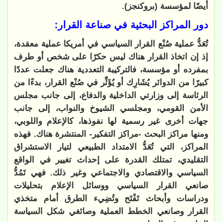
أيضًا لمؤسسة (بروكنجز).
دور المراكز البحثية في صناعة القرار:
تُعَدُّ عملية صُنْع القرار السياسي في أمريكا عملية معقدة،
إذ إن اتخاذ القرار هناك ليس حكرًا على شخص أو طرف
بمفرده أو مؤسسة، فالتركيبة التعددية هناك جعلت عددًا
كبيرًا من الدوائر يُشَارِك أو يُؤَثِّر في صُنْع القرار، بدءًا من
الرئاسة إلى وزارتي الداخلية والدفاع، إلى جانب مجلس
الأمن القومي، ومجلسي الشيوخ والنواب، إلى جانب
جهات أخرى غير رسمية لها نفوذها، كالإعلام واللوبي،
ومنها مراكز البحث -مراكز التفكير- المنتشرة هناك. فهذه
المراكز، التي تُعَدُّ الامتداد الطبيعي لتيار الاستشراق
التقليدي، تمتلك القدرة على إحداث تغيير في الواقع
السياسي والاقتصادي والاجتماعي وغير ذلك. فهي تَمُدُّ
صانعي القرار السياسي ووسائل الإعلام بتحليلات
ودراسات وأبحاث تَفْتَح وتُضِيء الطرق أمام متخذي
القرار وصانعي الخطط العملية وصائغي شكل السياسة