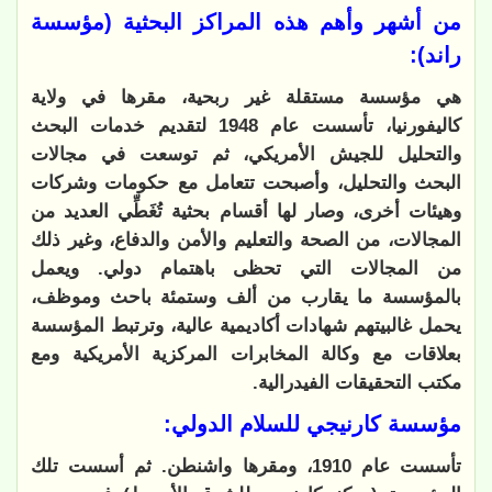
من أشهر وأهم هذه المراكز البحثية (مؤسسة
راند):
هي مؤسسة مستقلة غير ربحية، مقرها في ولاية
كاليفورنيا، تأسست عام 1948 لتقديم خدمات البحث
والتحليل للجيش الأمريكي، ثم توسعت في مجالات
البحث والتحليل، وأصبحت تتعامل مع حكومات وشركات
وهيئات أخرى، وصار لها أقسام بحثية تُغَطِّي العديد من
المجالات، من الصحة والتعليم والأمن والدفاع، وغير ذلك
من المجالات التي تحظى باهتمام دولي. ويعمل
بالمؤسسة ما يقارب من ألف وستمئة باحث وموظف،
يحمل غالبيتهم شهادات أكاديمية عالية، وترتبط المؤسسة
بعلاقات مع وكالة المخابرات المركزية الأمريكية ومع
مكتب التحقيقات الفيدرالية.
مؤسسة كارنيجي للسلام الدولي:
تأسست عام 1910، ومقرها واشنطن. ثم أسست تلك