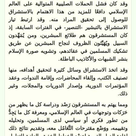
وقد كان فشل الحملات الصليبية المتوالية على العالم
الإسلامي دافعًا للمزيد من هذا الاهتمام بالاستشراق
للوصول إلى تحقيق المراد منه. وقد ارتبط تيار
الاستشراق بالتبشير -التنصير- في الفترات السابقة، إذ
كان المستشرقون هم طلائع المبشرين، ومن يُمَهِّدون
السبيل ويُهَيِّئون الظروف لنجاح المبشرين عن طريق
تشكيك المسلمين في عقائدهم، وتشويه صورة الإسلام
بنشر الشبهات والأكاذيب الباطلة.
وقد اتخذ الاستشراق وسائل كثيرة لتحقيق أهدافه، منها
تصنيف الكتب، وإلقاء المحاضرات، وإقامة الندوات، وعقد
المؤتمرات الدورية، وإصدار الدوريات والمجلات، وغير
ذلك.
ومما يهتم به المستشرقون رَصْد ودراسة كل ما يظهر من
حَرَكات وتوجهات في العالم الإسلامي، ومعرفة كل ما يَجِدُّ
من تطور فكري أو سياسي لدى المسلمين، وتحليله
وتقييمه، ووَضْع مقترحات التَّعَامُل معه، وتقديم نتائج ذلك