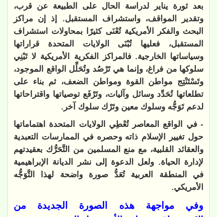
بعد ثورة يناير لدراسة الحال على الطبيعة عن قرب،
وتقدير المواقف، واستشراف المستقبل. إذ إن مراكز
البحث والفكر الأمريكية تُعْنَى كثيرًا بمحاولات استشراف
المستقبل، فعليها تُبْنَى الولايات المتحدة قراراتها
وسياساتها الخارجية. فالمراكز الفكرية الأمريكية لا تَبْنِي
سلوكها من فراغ، وإنما هي تَرْصُد وتُحَلِّل الواقع الموجود،
وتَسْتَنْتِج مواطن القوة ومواطن الضعف، ثم بناء على
تطلعاتها تُحَدِّد وسائل وآليات، وتَرْفَع توصياتها واقتراحاتها
لدعم تَوَجُّه وسلوك معين وتَرْك سلوك آخر.
- في الواقع المعاصر تُعْطِي الولايات المتحدة اهتماماتها
حول تغيير الإسلام ذاته وحصره في الممارسات التعبدية
والعقائد القلبية، مع منع المسلمين من التَّحَرُّك بعقيدتهم
لإدارة الحياة. ولعل الدعوة إلى نشر الديانة الإبراهيمية
في المنطقة العربية تُعَدُّ صورة واضحة لهذا التَّوَجُّه
الأمريكي.
وفي مواجهة هذه الصورة الجديدة من