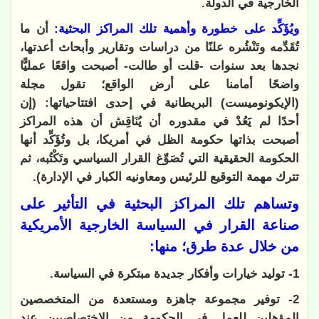
الخارجية في الدولة.
ويُؤَكِّد على خطورة وأهمية تلك المراكز البحثية:
أن ما
تُقَدِّمه وتَنْشُره علنًا من دراسات وتقارير وأبحاث أعدتها،
نجدها بعد سنوات -قلت أو طالت- أصبحت واقعًا عمليًّا
واضحًا أمامنا على أرض الواقع؛ تقول مجلة
(الإيكونوميست) البريطانية في إحدى افتتاحياتها: (إن
أحدًا لم يَعُدْ في مقدوره أن يُنَاقِش أن هذه المراكز
أصبحت بذاتها حكومة الظل في أمريكا، بل وتُؤَكِّد أنها
الحكومة الحقيقية التي تُصَوِّغ القرار السياسي وتَكْتُبه، ثم
تترك مهمة التوقيع للرئيس ومعاونيه الكبار في الإدارة).
وتساهم تلك المراكز البحثية في التأثير على
صناعة القرار في السياسة الخارجية الأمريكية
من خلال عدة طرق؛ منها:
1- توليد خيارات وأفكار جديدة مبتكرة في السياسة.
2- توفير مجموعة جاهزة ومستعدة من المتخصصين
المؤهلين للعمل في الحكومة من الاختصاصيين عند