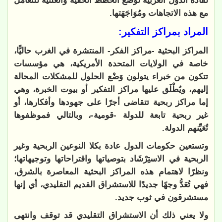
لقادة الدول الغربية لوَضْع الخطط الخفية والعلنية للتعامل
مع هذه الاتجاهات ومُوَاجَهَتها.
المراد بمراكز التفكير:
المراكز البحثية -مراكز الفكر- المنتشرة في الغرب حاليًّا،
خاصة في الولايات المتحدة الأمريكية، هي مؤسسات
تتكون من خبراء يتولون وَضْع الحلول للمشكلات المحالة
إليهم، ويُطْلَق عليها مراكز التفكير أو بيوت الخبرة، وهي
إما مراكز ربحية تتقاضى أجرًا على جهودها وأفكارها، أو
غير ربحية تابعة للدولة -قومية-، وبالتالي فموظفوها
تُعَيِّنهم الدولة.
وتستعين حكومات الدول عادة بكلا النوعين الربحية وغير
الربحية في الاستِرْشَاد بتوصياتها واقتراحاتها وتوجيهاتها؛
ونظرًا لاهتمام هذه المراكز البحثية المعاصرة بالشرق،
فهي تُعَدُّ وجهًا جديدًا للاستشراق القديم التقليدي، أي إنها
مستشرقون في ثوب جديد.
ولا يعني ذلك أن الاستشراق التقليدي قد توقف وانتهى