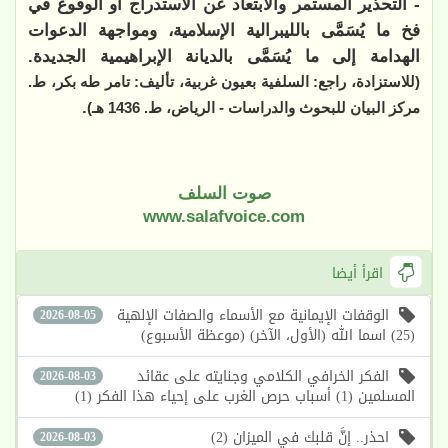
- التحذير المستمر والابتعاد عن الاستدراج أو الوقوع في
فخ ما يُسَمَّى بالليبرالية الإسلامية، ومواجهة الدعوات
الهدامة إلى ما يُسَمَّى بالديانة الإبراهيمية الجديدة.
(للاستزادة، راجع: السلفية بعيون غربية، تأليف: تامر طه بكر، ط.
.
مركز البيان للبحوث والدراسات - الرياض، ط. 1436 هـ)
صوت السلف
www.salafvoice.com
اقرأ أيضا
الوقفات الإيمانية مع الأسماء والصفات الإلهية
2026-08-05
(25) اسما الله (الأول، الآخر) (موعظة الأسبوع)
الفكر الخرافي الكلامي وجنايته على عقائد
2026-08-03
المسلمين (1) أسباب حرص الغرب على إحياء هذا الفكر (1)
احذر.. إنَّ قلبك في الميزان (2)
2026-08-03