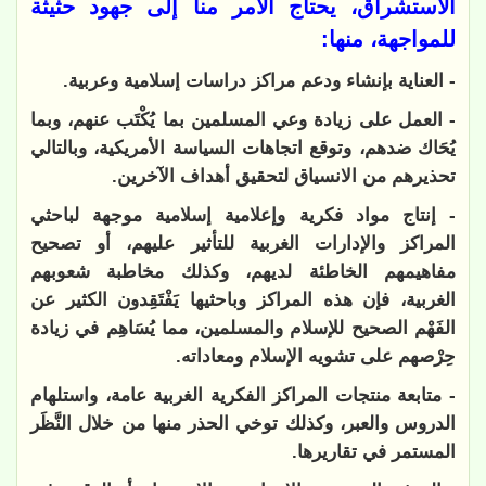
الاستشراق، يحتاج الأمر منا إلى جهود حثيثة
للمواجهة، منها:
- العناية بإنشاء ودعم مراكز دراسات إسلامية وعربية.
- العمل على زيادة وعي المسلمين بما يُكْتَب عنهم، وبما
يُحَاك ضدهم، وتوقع اتجاهات السياسة الأمريكية، وبالتالي
تحذيرهم من الانسياق لتحقيق أهداف الآخرين.
- إنتاج مواد فكرية وإعلامية إسلامية موجهة لباحثي
المراكز والإدارات الغربية للتأثير عليهم، أو تصحيح
مفاهيمهم الخاطئة لديهم، وكذلك مخاطبة شعوبهم
الغربية، فإن هذه المراكز وباحثيها يَفْتَقِدون الكثير عن
الفَهْم الصحيح للإسلام والمسلمين، مما يُسَاهِم في زيادة
حِرْصهم على تشويه الإسلام ومعاداته.
- متابعة منتجات المراكز الفكرية الغربية عامة، واستلهام
الدروس والعبر، وكذلك توخي الحذر منها من خلال النَّظَر
المستمر في تقاريرها.