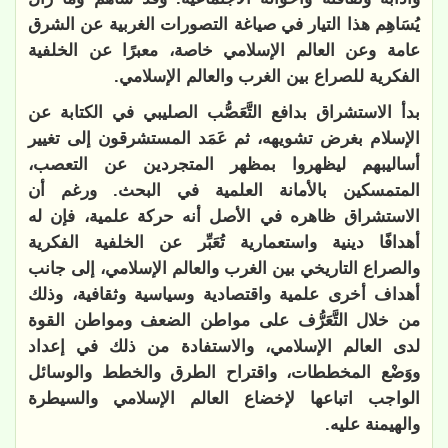
يُسَاهِم هذا التيار في صياغة التصورات الغربية عن الشرق
عامة وعن العالم الإسلامي خاصة، معبرًا عن الخلفية
الفكرية للصراع بين الغرب والعالم الإسلامي.
بدأ الاستشراق بدافع التَّعَصُّب الصليبي في الكتابة عن
الإسلام بغرض تشويهه، ثم عَمَد المستشرقون إلى تغيير
أساليبهم ليظهروا بمظهر المتجردين عن التعصب،
المتمسكين بالأمانة العلمية في البحث. ورغم أن
الاستشراق ظاهره في الأصل أنه حركة علمية، فإن له
أهدافًا دينية واستعمارية تُعَبِّر عن الخلفية الفكرية
والصراع التاريخي بين الغرب والعالم الإسلامي، إلى جانب
أهداف أخرى علمية واقتصادية وسياسية وثقافية، وذلك
من خلال التَّعَرُّف على مواطن الضعف ومواطن القوة
لدى العالم الإسلامي، والاستفادة من ذلك في إعداد
ووَضْع المخططات، واقتراح الطرق والخطط والوسائل
الواجب اتباعها لإخضاع العالم الإسلامي والسيطرة
والهيمنة عليه.