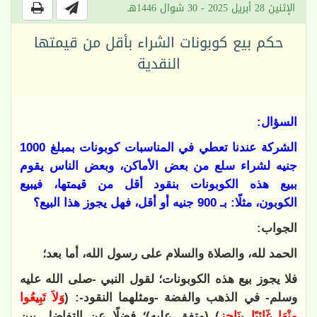
الإثنين 28 أبريل 2025 - 30 شوال 1446هـ
حكم بيع كوبونات الشراء بأقل من قيمتها
النقدية
السؤال:
الشركة عندنا تعطي في المناسبات كوبونات بمبلغ 1000
جنيه لشراء سلع من بعض الأماكن، وبعض الناس يقوم
ببيع هذه الكوبونات بنقود أقل من قيمتها، فيبيع
الكوبون، مثلًا: بـ 900 جنيه أو أقل، فهل يجوز هذا البيع؟
الجواب:
الحمد لله، والصلاة والسلام على رسول الله، أما بعد؛
فلا يجوز بيع هذه الكوبونات؛ لقول النبي -صلى الله عليه
وسلم- في الذهب والفضة -ومثلهما النقود-: (
وَلاَ تَبِيعُوا
مِنْهَا غَائِبًا بِنَاجِزٍ
) (متفق عليه)؛ فضلًا عن التفاضل بين