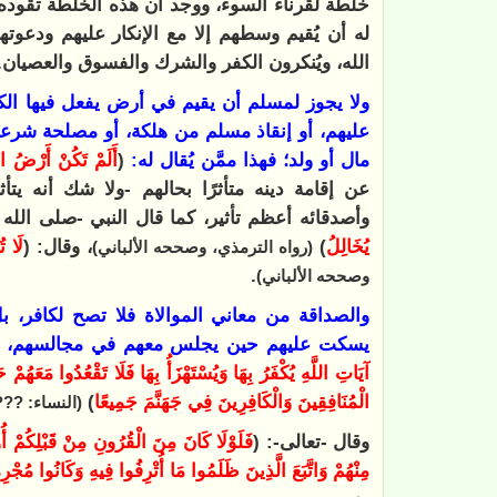
خلطة لقرناء السوء، ووجد أن هذه الخلطة تقوده 
له أن يُقيم وسطهم إلا مع الإنكار عليهم ودعوتهم
الله، ويُنكرون الكفر والشرك والفسوق والعصيان.
ولا يجوز لمسلم أن يقيم في أرض يفعل فيها ال
عليهم، أو إنقاذ مسلم من هلكة، أو مصلحة شرعية أ
مال أو ولد؛ فهذا ممَّن يُقال له:
(
أَلَمْ تَكُنْ أَرْضُ ال
عن إقامة دينه متأثرًا بحالهم -ولا شك أنه يتأث
وأصدقائه أعظم تأثير، كما قال النبي -صلى الله 
يُخَالِلُ
)
، وقال: (
لَا ت
(رواه الترمذي، وصححه الألباني)
.
وصححه الألباني)
والصداقة من معاني الموالاة فلا تصح لكافر، ب
يسكت عليهم حين يجلس معهم في مجالسهم،
ق
آيَاتِ اللَّهِ يُكْفَرُ بِهَا وَيُسْتَهْزَأُ بِهَا فَلَا تَقْعُدُوا مَعَهُم
الْمُنَافِقِينَ وَالْكَافِرِينَ فِي جَهَنَّمَ جَمِيعًا
)
(النساء: ???
وقال -تعالى-: (
فَلَوْلَا كَانَ مِنَ الْقُرُونِ مِنْ قَبْلِكُمْ أُول
مِنْهُمْ وَاتَّبَعَ الَّذِينَ ظَلَمُوا مَا أُتْرِفُوا فِيهِ وَكَانُوا مُجْرِ