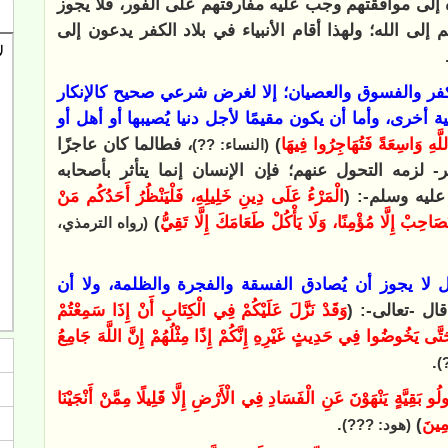
إلى موافقتهم وجب عليه مفارقتهم على الفور، فلا يجوز
 إلى الله؛ ولهذا أقام الأنبياء في بلاد الكفر يدعون إلى
كفر والفسوق والعصيان؛ إلا لغرض شرعي صحيح كالإنكار
خرى، وأما أن يكون مقيمًا لأجل دنيا يُصيبها أو أهل أو
لَّهِ وَاسِعَةً فَتُهَاجِرُوا فِيهَا
)
، فطالما كان عاجزًا
(النساء: ??)
ر- لزمه التحول عنهم؛ فإن الإنسان إنما يتأثر بأصحابه
عليه وسلم-: (
الْمَرْءُ عَلَى دِينِ خَلِيلِهِ، فَلْيَنْظُرُ أَحَدُكُم مَنْ
ُصَاحِبْ إِلَّا مُؤْمِنًا، وَلَا يَأْكُلْ طَعَامَكَ إِلَّا تَقِيُّ
)
(رواه الترمذي،
ل لا يجوز أن يُصادق الفسقة والفجرة والظلمة، ولا أن
ال -تعالى-: (
وَقَدْ نَزَّلَ عَلَيْكُمْ فِي الْكِتَابِ أَنْ إِذَا سَمِعْتُمْ
ْ حَتَّى يَخُوضُوا فِي حَدِيثٍ غَيْرِهِ إِنَّكُمْ إِذًا مِثْلُهُمْ إِنَّ اللَّهَ جَامِعُ
.
)
ُو بَقِيَّةٍ يَنْهَوْنَ عَنِ الْفَسَادِ فِي الْأَرْضِ إِلَّا قَلِيلًا مِمَّنْ أَنْجَيْنَا
مِينَ
)
.
(هود: ???)