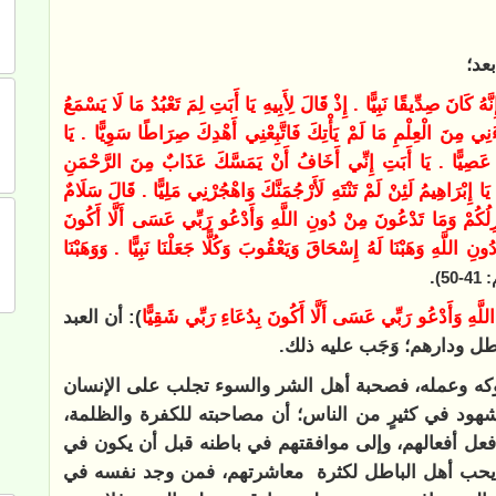
بعد؛
هُ كَانَ صِدِّيقًا نَبِيًّا . إِذْ قَالَ لِأَبِيهِ يَا أَبَتِ لِمَ تَعْبُدُ مَا لَا يَسْمَعُ
َنِي مِنَ الْعِلْمِ مَا لَمْ يَأْتِكَ فَاتَّبِعْنِي أَهْدِكَ صِرَاطًا سَوِيًّا . يَا
نِ عَصِيًّا . يَا أَبَتِ إِنِّي أَخَافُ أَنْ يَمَسَّكَ عَذَابٌ مِنَ الرَّحْمَنِ
 إِبْرَاهِيمُ لَئِنْ لَمْ تَنْتَهِ لَأَرْجُمَنَّكَ وَاهْجُرْنِي مَلِيًّا . قَالَ سَلَامٌ
تَزِلُكُمْ وَمَا تَدْعُونَ مِنْ دُونِ اللَّهِ وَأَدْعُو رَبِّي عَسَى أَلَّا أَكُونَ
نِ اللَّهِ وَهَبْنَا لَهُ إِسْحَاقَ وَيَعْقُوبَ وَكُلًّا جَعَلْنَا نَبِيًّا . وَوَهَبْنَا
.
50)
للَّهِ وَأَدْعُو رَبِّي عَسَى أَلَّا أَكُونَ بِدُعَاءِ رَبِّي شَقِيًّا
): أن العبد
باطل ودارهم؛ وَجَب عليه ذلك.
لوكه وعمله، فصحبة أهل الشر والسوء تجلب على الإنسان
شهود في كثيرٍ من الناس؛ أن مصاحبته للكفرة والظلمة،
 فعل أفعالهم، وإلى موافقتهم في باطنه قبل أن يكون في
اس يحب أهل الباطل لكثرة معاشرتهم، فمن وجد نفسه في