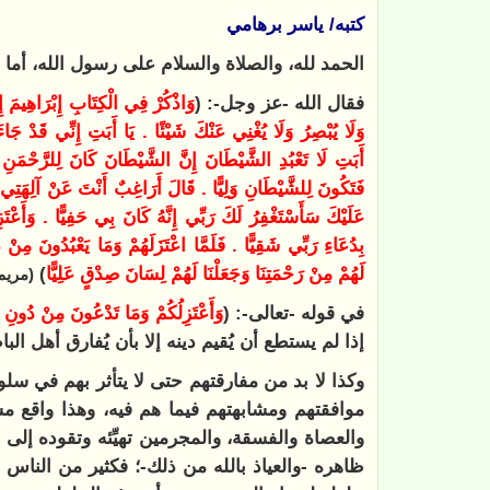
كتبه/ ياسر برهامي
الحمد لله، والصلاة والسلام على رسول الله، أما 
فقال الله -عز وجل-: (
وَاذْكُرْ فِي الْكِتَابِ إِبْرَاهِيمَ إِنَّ
وَلَا يُبْصِرُ وَلَا يُغْنِي عَنْكَ شَيْئًا . يَا أَبَتِ إِنِّي قَدْ جَاء
أَبَتِ لَا تَعْبُدِ الشَّيْطَانَ إِنَّ الشَّيْطَانَ كَانَ لِلرَّحْمَ
فَتَكُونَ لِلشَّيْطَانِ وَلِيًّا . قَالَ أَرَاغِبٌ أَنْتَ عَنْ آلِهَتِي يَا
عَلَيْكَ سَأَسْتَغْفِرُ لَكَ رَبِّي إِنَّهُ كَانَ بِي حَفِيًّا . وَأَعْ
بِدُعَاءِ رَبِّي شَقِيًّا . فَلَمَّا اعْتَزَلَهُمْ وَمَا يَعْبُدُونَ مِنْ دُو
لَهُمْ مِنْ رَحْمَتِنَا وَجَعَلْنَا لَهُمْ لِسَانَ صِدْقٍ عَلِيًّا
)
(مريم: 41-
في قوله -تعالى-: (
وَأَعْتَزِلُكُمْ وَمَا تَدْعُونَ مِنْ دُونِ ا
إذا لم يستطع أن يُقيم دينه إلا بأن يُفارق أهل ال
وكذا لا بد من مفارقتهم حتى لا يتأثر بهم في س
موافقتهم ومشابهتهم فيما هم فيه، وهذا واقع م
والعصاة والفسقة، والمجرمين تهيِّئه وتقوده إلى
ظاهره -والعياذ بالله من ذلك-؛ فكثير من الن