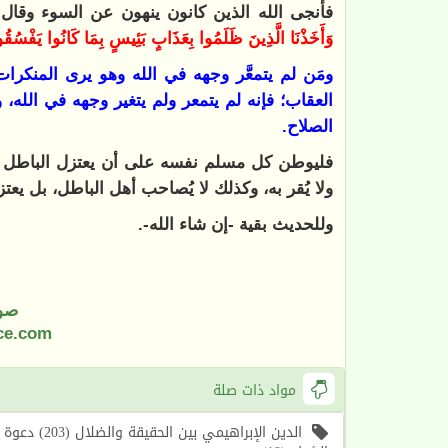
فأنجى الله الذين كانون ينهون عن السوء وقال:
وَأَخَذْنَا الَّذِينَ ظَلَمُوا بِعَذَابٍ بَئِيسٍ بِمَا كَانُوا يَفْسُقُ
ومَن لم يتمعَّر وجهه في الله وهو يرى المنكرا
العقاب؛ فإنه لم يتمعر ولم يتغير وجهه في الله، 
الصلاح.
فليوطن كل مسلم نفسه على أن يعتزل الباطل وأهل
ولا يُقر به، وكذلك لا يُصاحب أهل الباطل، بل يع
وللحديث بقية -إن شاء الله-.
صو
ce.com
مواد ذات صلة
الدين الإبرا