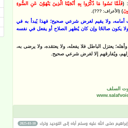
 (
فَلَمَّا نَسُوا مَا ذُكِّرُوا بِهِ أَنْجَيْنَا الَّذِينَ يَنْهَوْنَ عَنِ السُّوءِ
ونَ
)
.
(الأعراف: ???)
ت أمامه، ولا يقيم لغرض شرعي صحيح؛ فهذا يُبدأ به في
ولا يكون صالحًا وإن كان يُظهر الصلاح أو يفعل في نفسه
ه؛ يعتزل الباطل فلا يفعله، ولا يعتقده، ولا يرضى به،
تزلهم، ويُفارقهم إلا لغرض شرعي صحيح.
ت السلف
www.salafvoi
هيمي بين الحقيقة والضلال (203) دعوة إبراهيم صلى الله عليه وسلم أباه إلى التوحيد وترك
2025-03-10