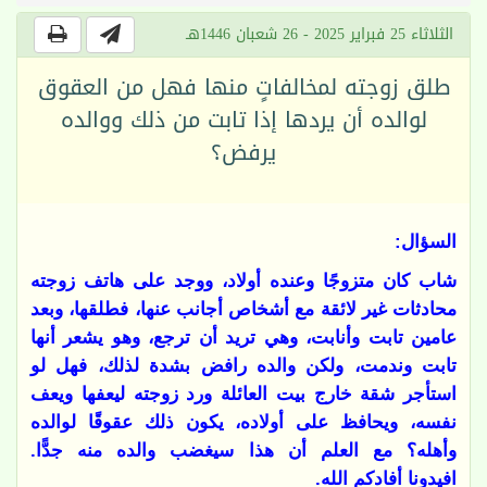
الثلاثاء 25 فبراير 2025 - 26 شعبان 1446هـ
طلق زوجته لمخالفاتٍ منها فهل من العقوق
لوالده أن يردها إذا تابت من ذلك ووالده
يرفض؟
السؤال:
شاب كان متزوجًا وعنده أولاد، ووجد على هاتف زوجته
محادثات غير لائقة مع أشخاص أجانب عنها، فطلقها، وبعد
عامين تابت وأنابت، وهي تريد أن ترجع، وهو يشعر أنها
تابت وندمت، ولكن والده رافض بشدة لذلك، فهل لو
استأجر شقة خارج بيت العائلة ورد زوجته ليعفها ويعف
نفسه، ويحافظ على أولاده، يكون ذلك عقوقًا لوالده
وأهله؟ مع العلم أن هذا سيغضب والده منه جدًّا.
افيدونا أفادكم الله.