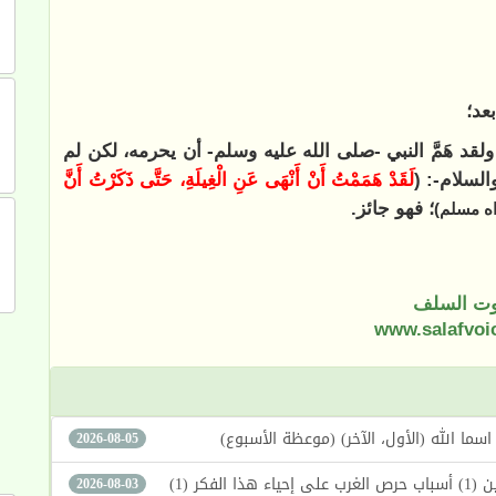
عد؛
ولقد هَمَّ النبي -صلى الله عليه وسلم- أن يحرمه، لكن لم
السلام-: (
لَقَدْ هَمَمْتُ أَنْ أَنْهَى ‌عَنِ ‌الْغِيلَةِ، حَتَّى ذَكَرْتُ أَنَّ
؛ فهو جائز.
اه مسلم)
ت السلف
www.salafvoi
2026-08-05
كر (1)
2026-08-03