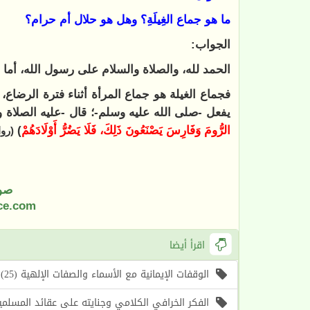
ما هو جماع ‌الغِيلَةِ؟ وهل هو حلال أم حرام؟
الجواب:
الحمد لله، والصلاة والسلام على رسول الله، أما ب
فجماع الغيلة هو جماع المرأة أثناء فترة الرضاع، 
يفعل -صلى الله عليه وسلم-؛ قال -عليه الصلاة و
الرُّومَ وَفَارِسَ يَصْنَعُونَ ذَلِكَ، فَلَا يَضُرُّ أَوْلَادَهُمْ
)
(رو
صو
ce.com
اقرأ أيضا
الوقفات الإيمانية مع الأسماء والصفات الإلهية (25) اسما الله (الأول، الآخر) (موعظة الأسبوع)
الفكر الخرافي الكلامي وجنايته على عقائد المسلمين (1) أسباب حرص الغرب على إحياء هذا الف