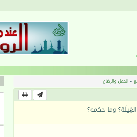
القرآن والانضباط السلوكي
ع
»
الحمل والرضاع
لغِيلَة؟ وما حكمه؟