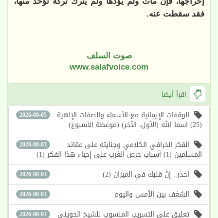
إخراجها، فإن مات ولم يؤدها ولم يترك تركة تؤخذ منها،
فقد سقطت عنه.
صوت السلف
www.salafvoice.com
اقرأ أيضا
الوقفات الإيمانية مع الأسماء والصفات الإلهية
2026-08-05
(25) اسما الله (الأول، الآخر) (موعظة الأسبوع)
الفكر الخرافي الكلامي وجنايته على عقائد
2026-08-03
المسلمين (1) أسباب حرص الغرب على إحياء هذا الفكر (1)
احذر.. إنَّ قلبك في الميزان (2)
2026-08-03
الشغف بين الأمس واليوم
2026-08-03
تعليق على التسريب المنسوب للشيخ الحويني
2026-08-03