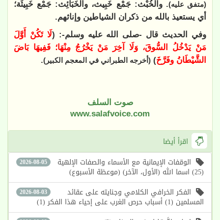
. والخُبْث: جَمْع خَبِيث، والخَبَائِث: جَمْع خَبِيثَة؛
(متفق عليه)
أي يستعيذ بالله من ذكران الشياطين وإناثهم.
وفي الحديث قال -صلى الله عليه وسلم-: (
لَا تَكُنْ ‌أَوَّلَ
‌مَنْ ‌يَدْخُلُ ‌السُّوقَ، وَلَا آخِرَ مَنْ يَخْرُجُ مِنْهَا؛ فَفِيهَا بَاضَ
الشَّيْطَانُ وفَرَّخَ
)
.
(أخرجه الطبراني في المعجم الكبير)
صوت السلف
www.salafvoice.com
اقرأ أيضا
الوقفات الإيمانية مع الأسماء والصفات الإلهية
2026-08-05
(25) اسما الله (الأول، الآخر) (موعظة الأسبوع)
الفكر الخرافي الكلامي وجنايته على عقائد
2026-08-03
المسلمين (1) أسباب حرص الغرب على إحياء هذا الفكر (1)