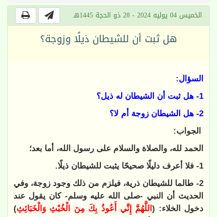
الخميس 04 يوليه 2024 - 28 ذو الحجة 1445هـ
هل ثبت أن للشيطان ذيلًا وزوجة؟
السؤال:
1- هل ثبت أن الشيطان له ذيل؟
2- هل الشيطان زوجة أم لا؟
الجواب:
الحمد لله، والصلاة والسلام على رسول الله، أما بعد؛
1- فلا أعرف دليلًا صحيحًا يثبت للشيطان ذيلًا.
2- طالما للشيطان ذرية، فيلزم من ذلك وجود زوجة، وفي
الحديث أن النبي -صلى الله عليه وسلم- كان يقول عند
دخول الخلاء: (
اللَّهُمَّ إِنِّي أَعُوذُ بِكَ ‌مِنَ ‌الْخُبْثِ ‌وَالْخَبَائِثِ
)