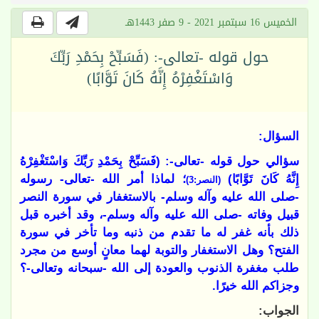
الخميس 16 سبتمبر 2021 - 9 صفر 1443هـ
حول قوله -تعالى-: (فَسَبِّحْ بِحَمْدِ رَبِّكَ
وَاسْتَغْفِرْهُ إِنَّهُ كَانَ تَوَّابًا)
السؤال:
سؤالي حول قوله -تعالى-: (
فَسَبِّحْ بِحَمْدِ رَبِّكَ وَاسْتَغْفِرْهُ
إِنَّهُ كَانَ تَوَّابًا)
؛ لماذا أمر
الله -تعالى- رسوله
(النصر:3)
-صلى الله عليه وآله وسلم- بالاستغفار في سورة النصر
قبيل وفاته -صلى الله عليه وآله وسلم-، وقد أخبره قبل
ذلك بأنه غفر له ما تقدم من ذنبه وما تأخر في سورة
الفتح؟ وهل الاستغفار والتوبة لهما معانٍ أوسع من مجرد
طلب مغفرة الذنوب والعودة إلى الله -سبحانه وتعالى-؟
وجزاكم الله خيرًا.
الجواب: