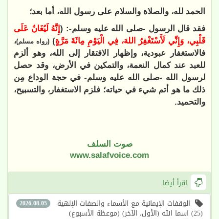
الحمد لله، والصلاة والسلام على رسول الله، أما بعد؛
فقد قال الرسول -صلى الله عليه وسلم-: (
إِنَّهُ لَيُغَانُ عَلَى
قَلْبِي، وَإِنِّي لَأَسْتَغْفِرُ اللهَ، فِي الْيَوْمِ مِائَةَ مَرَّةٍ
)
،
(رواه مسلم)
فالاستغفار عبودية، وإظهار الافتقار إلى الله، وهو ألزم
للعبد عند كمال النعمة، والتمكين في الأرض، وقد حصل
لرسول الله -صلى الله عليه وسلم- في حجة الوداع مِن
ذلك ما هو أتم شيء في حياته؛ فلزم الاستغفار، والتسبيح،
والتحميد.
صوت السلف
www.salafvoice.com
اقرأ أيضا
الوقفات الإيمانية مع الأسماء والصفات الإلهية
2026-08-05
(25) اسما الله (الأول، الآخر) (موعظة الأسبوع)