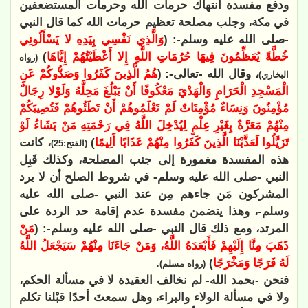
ودفع مفسدة انتهاك حرمات الله وحرمات المستضعفين
في مكة، وجلب مصلحة تعظيم حرمات الله كما قال النبي
-صلى الله عليه وسلم-: (
وَالَّذِي نَفْسِي بِيَدِهِ لا يَسْأَلُونِي
خُطَّةً يُعَظِّمُونَ فِيهَا حُرُمَاتِ اللَّهِ إِلا أَعْطَيْتُهُمْ إِيَّاهَا
)
(رواه
، وقال الله -تعالى-: (
هُمُ الَّذِينَ كَفَرُوا وَصَدُّوكُمْ عَنِ
البخاري)
الْمَسْجِدِ الْحَرَامِ وَالْهَدْيَ مَعْكُوفًا أَنْ يَبْلُغَ مَحِلَّهُ وَلَوْلا رِجَالٌ
مُؤْمِنُونَ وَنِسَاءٌ مُؤْمِنَاتٌ لَمْ تَعْلَمُوهُمْ أَنْ تَطَئُوهُمْ فَتُصِيبَكُمْ
مِنْهُمْ مَعَرَّةٌ بِغَيْرِ عِلْمٍ لِيُدْخِلَ اللَّهُ فِي رَحْمَتِهِ مَنْ يَشَاءُ لَوْ
تَزَيَّلُوا لَعَذَّبْنَا الَّذِينَ كَفَرُوا مِنْهُمْ عَذَابًا أَلِيمًا
)
، كانت
(الفتح:25)
هذه المفسدة مغمورة إلى جنب المصلحة، وكذلك قَبِل
النبي -صلى الله عليه وسلم- في شروط الصلح أن لا يرد
المشركون مَن جاءهم مِن عند النبي -صلى الله عليه
وسلم-، وهذا يتضمن مفسدة عدم إقامة حد الردة على
المرتد، ومع ذلك قال النبي -صلى الله عليه وسلم-: (
مَنْ
ذَهَبَ مِنَّا إِلَيْهِمْ فَأَبْعَدَهُ اللَّهُ، وَمَنْ جَاءَنَا مِنْهُمْ سَيَجْعَلُ اللَّهُ
لَهُ فَرَجًا وَمَخْرَجًا
)
.
(رواه مسلم)
فنحن -بحمد الله- لم نخالف العقيدة لا في مسألة الحكم،
ولا في مسألة الولاء والبراء، وهل سمعتَ أحدًا قبْلنا تكلم