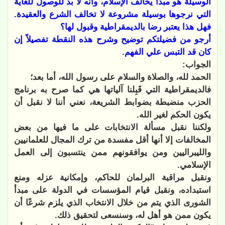
الوسيلة هو مبدأ يخالف الإسلام، وأنه لا بد للوصول للغاية
التي نرجوها بوسيلة مشروعة لا تخالف الشرع والعقيدة.
فهل هذا يعتبر رضا بالديمقراطية وقبول لها؟
أرجو من فضيلتكم توضيح وشرح هذه النقطة تفصيلاً إن
كان قد التبس علي الفهم.
الجواب:
الحمد لله، والصلاة والسلام على رسول الله، أما بعد؛
فالديمقراطية التي قَبِلنا آلياتها هي كما صرح به برنامج
الحزب منضبطة بضوابط الشريعة، نعني أننا لا نقبل أن
يكون الحكم لغير الله.
ولكننا نقبل مسألة الانتخابات على ما فيها من بعض
المخالفات إلا أنها أقل مفسدة من ترك المجال للعلمانيين
والليبراليين ومن يوافقونهم ممن ينتسبون إلى العمل
الإسلامي.
ونقبل مراقبة البرلمان للحاكم، وإمكانية عزله ومنع
استبداده، ونقبل قيام المؤسسات في الدولة على مبدأ
الشورى الذي يتم من خلال الانتخاب الذي يلزم شرعًا أن
يكون ممن هو أهل له، وسنسعى لتحقيق ذلك.