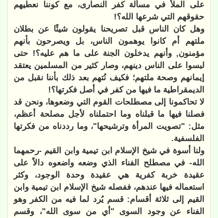
على الملأ في مسألة كفر النصارى، مع كوننا نعطيهم
حقوقهم التي شرعها الله؟!
وهل كان الناس قبل تصريحنا يقولون شيئًا عن بطلان
ملتهم أم كانوا يوهمون الناس، بل ويصرحون بأنهم
مؤمنون, وأنهم يدخلون الجنة على ما هم عليه؟! حتى
لبسوا على الناس دينهم، وصار كثير من المسلمين يعتقد
إيمانهم وصحة ملتهم؛ فكيف نُتهم بعد ذلك بأننا نقبل من
الديمقراطية ما فيها من كفر في أصل فكرتها؟!
لا تحاكمونا إلى مصطلحات القوم التي وضعوها، ونحن قد
فصلنا فيها ما قبلناه وما احتملناه لأجل مصلحة أعظم،
مثل: "تصويت المرأة وترشيحها"، وما رددناه من فكرتها
الفلسفية.
ولنا أسوة في شيخ الإسلام ابن تيمية وابن القيم -رحمهما
الله- في مصطلح الفناء الذي وضعه واضعوه دالاً على
عقيدة خربة كفرية هي عقيدة وحدة الوجود، وكثر
استعماله فيها عندهم، ففصله شيخ الإسلام ابن تيمية وابن
القيم إلى ثلاثة أقسام: قسم يُرد لما فيه من الكفر وهو
الفناء عن وجود السوى "أي من سوى الله"، وقسم