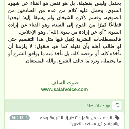
يحتمل وليس بفضيلة، بل هو نقص هو الفناء عن شهود
السوى، وحمل عليه كلام من عده من الصادقين من
الصوفية، وقسم ذكره الشيخان ولم يسبقا إليه؛ ليجذبا
قطاعًا كبيرًا من القوم إلى السنة، وهو الفناء عن إرادة
السوى "أي عن إرادة من سوى الله"، وهو الإخلاص.
فالمصطلحات البشرية يُقبل فيها مثل هذا التقسيم حتى
لو طالب أهله بأن نقبله كما هو، فنقول: لا يلزمنا أن
نأخذه كله، أو نرفضه كله، بل نأخذ منه ما يوافق الشرع أو
ما يحتمله، ونرد ما خالف الشرع. والله المستعان.
صوت السلف
www.salafvoice.com
مواد ذات صلة
الرد على من يقول: "تطبيق الشريعة وهم
2012-12-13
والمجتمع غير مستعد للتغيير!"