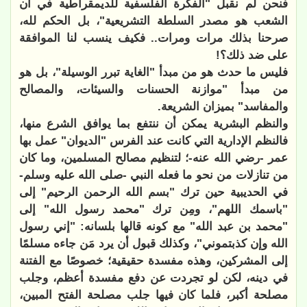
فنحن لم نقبل "الفكرة الفلسفية للديمقراطية في أن
الشعب هو مصدر السلطة التشريعية"، بل الحكم لله،
صرحنا بذلك مرات ومرات.. فكيف ينسب لنا الموافقة
على ضد ذلك؟!
فليس ما حدث هو من مبدأ "الغاية تبرر الوسيلة"، بل هو
من مبدأ "موازنة الحسنات والسيئات، والمصالح
والمفاسد" بميزان الشريعة.
والنظم البشرية يمكن أن ننتفع بما يوافق الشرع منها،
فالنظم الإدارية التي كانت عند الفرس "الديوان" عمل بها
عمر -رضي الله عنه-؛ لتنظيم مصالح المسلمين، وما كان
من تنازلات من نحو ما فعله النبي -صلى الله عليه وسلم-
في الحديبية حين ترك "بسم الله الرحمن الرحيم" إلى
"باسمك اللهم"، ومِن ترك "محمد رسول الله" إلى
"محمد بن عبد الله" مع كونه قالها بلسانه: "إني رسول
الله وإن كذبتموني"، وكذلك قبول أن يرد مَن جاءه مسلمًا
إلى المشركين، وهذه مفسدة حقيقية؛ خصوصًا مع الفتنة
في دينه، لكن لو تجردت عن دفع مفسدة أعظم، وجلب
مصلحة أكبر، فلما كان فيها جلب مصلحة الفتح المبين،