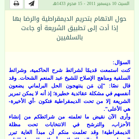
السبت 10 ديسمبر 2011 - 15 محرم 1433هـ
حول الاتهام بتحريم الديمقراطية والرضا بها
إذا أدت إلى تطبيق الشريعة أو جاءت
بالسلفيين
السؤال:
كنت استمعت قديمًا لشرائط شرح الحاكمية، وشرائط
السلفية ومناهج الإصلاح للشيخ عبد المنعم الشحات. وقد
قال نصًا: "إن مَن ينتهجون الحل البرلماني يضعون
أنفسهم في مشكلة عقائدية خطيرة؛ إذ أنه لا يمكن تمرير
الشريعة إلا من تحت الديمقراطية فتكون -أي الأخيرة-
هي الأعلى".
وأرى الآن نقيض ما تعلمته من شرائطكم من إنشاء
الأحزاب، والترشح في الانتخابات تحت مظلة
الديمقراطية! وقد تعلمت منكم أن مبدأ الغاية تبرر