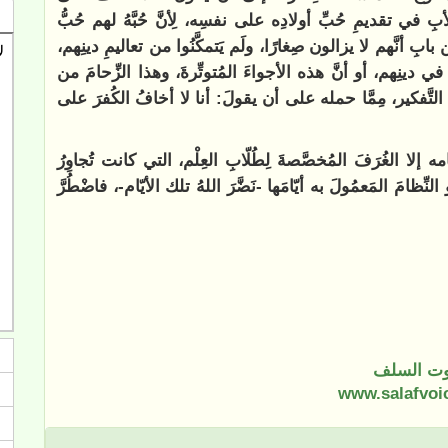
ي تقديمِ حُبِّ أولادِه على نفسِه، لِأنَّ حُبَّهُ لهم حُبُّ
ِ أنَّهم لا يزالون صِغارًا، ولَم يَتمكَّنُوا من تعاليمِ دينِهم،
في دينِهم، أو أنَّ هذه الأجواءَ المُتوتِّرةَ، وهذا الزِّحامَ من
لتَّفكير، مِمَّا حمله على أن يقولَ: أنا لا أخافُ الكُفرَ على
إلا الغُرَفَ المُخصَّصةَ لِطُلّابِ العِلْم، التي كانت تُجاوِرُ
ِّظامَ المَعمُولَ به أيّامَها -نَضَّرَ اللهُ تلك الأيّام-، فاضْطُرَّ
ت السلف
www.salafvoi