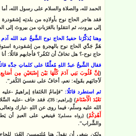
الحمد لله، والصلاة والسلام على رسول الله، أما ب
فقد هاجر الحاج نوح بأولادِه من بلدتِه إشقودرة ع
إلى بيروت، ثم انتقلوا بالعَرَباتِ من بيروتَ إلى الشّ
وهنا يُذكِّرُنا حفيدُ الحاج نوح الشَّيخُ عبد الله آدم 
هَمَّ جَدِّي الحاج نوح بالهجرةِ من إشقودرة استوقف
حاج نوح-؟ هل تخافُ أن تَكفُر؟ فأجابهم قائلًا: أنا ل
فقال الشَّيخُ عبدُ اللهِ مُعلِّقًا على كلماتِ جدِّه قائل
(
إنَّ قُلُوبَ بَنِي آدَمَ كُلَّهَا بَيْنَ إِصْبَعَيْنِ مِن أَصَابِع
لَأجابَهم بقَولِه: نعم، أخافُ على نفسيَ الكُفر".
ثم استطرد قائلًا:
"فإمامُ الحُنَفاءِ إبراهيمُ -عليه 
نَعْبُدَ الْأَصْنَامَ
)
، فقد خاف -عليه السَّلا
(إبراهيم: 35)
الله عليه وسلّم- فيما روى عن اللهِ -تبارك وتعالى- أ
أَهْدِكُمْ
)
؛ فينبغي على العبدِ أن يَطلُ
(رواه مسلم)
والشَّراب".
ولكن ينبغي أن نقولَ هنا مُلتمسِينَ العُذرَ لِل