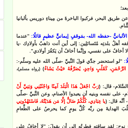
عد؛
ن طريق البحر، فركبوا الباخرةَ من مِيناءِ دوريس بألبانيا
َام.
الألبانيُّ -حفظه الله- بمَوقفٍ إيمانيٍّ عظيمٍ قائلًا:
"عندما
ه أهلُ بلدتِه مُتَسائلِين: إلى أين أنت ذاهبٌ بأولادِك -يا
ا أخافُ على نفسي، وإنَّما أخافُ أن يَكفُرَ أولادي".
ًا:
"لو استحضر جدِّي قولَ النَّبيِّ -صلّى الله عليه وسلّم-:
ِ الرَّحْمَنِ، كَقَلْبٍ وَاحِدٍ، يُصَرِّفُهُ حَيْثُ يَشَاءُ
)
،
(رواه مسلم)
السَّلام- قال: (
رَبِّ اجْعَلْ هَذَا الْبَلَدَ آمِنًا وَاجْنُبْنِي وَبَنِيَّ أَنْ
م- على نفسه وبنيه أن يعبدوا الأصنام، وعن النَّبيِّ -صلّى
نَّه قال: (
يا عِبَادِي، كُلُّكُمْ ضَالٌّ إلَّا مَن هَدَيْتُهُ، فَاسْتَهْدُونِي
بَ الهدايةَ مِن ربِّه كُلَّ يومٍ كما يحرصُ على الطَّعامِ
حاج نوح: لقد ساقته فِطرتُه إلى أن يقولَ: "لا أخافُ على