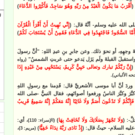
(
‌أَقْرَبُ مَا يَكُونُ الْعَبْدُ مِنْ رَبِّهِ ‌وَهُوَ ‌سَاجِدٌ، فَأَكْثِرُوا الدُّعَاءَ
)
 الله عليه وسلم- أنَّهُ قال: (
‌إِنِّي ‌نُهِيتُ ‌أَنْ ‌أَقْرَأَ ‌الْقُرْآنَ
 وَأَمَّا السُّجُودُ فَاجْتَهِدُوا فِي الدُّعَاءِ فَقَمِنٌ أَنْ يُسْتَجَابَ لَكُمْ
)
بالةَ وجهِهِ، أو نحوَ ذلك. وعن جابرِ بنِ عبدِ اللهِ: "أنَّ رسولَ
استقبلَ القبلةَ ولَم يَزَل يَدعو حتى غربتِ الشمسُ"
(رواه
(
إِنَّ رَبَّكُمْ تبارك وتعالى حَيِيٌّ كَرِيمٌ، ‌يَسْتَحْيِي مِنْ عَبْدِهِ إِذَا
.
حه الألباني)
ردَ أنَّ أبا موسى الأشعريَّ قال: قَدِمنا مع رسولِ اللهِ
َرَ وكبَّرَ الناسُ ورفعوا أصواتَهم، فقال النبيُّ -صلى الله
ِنَّكُمْ لَا تَدْعُونَ ‌أَصَمَّ ‌وَلَا غَائِبًا إِنَّهُ مَعَكُمْ إِنَّهُ سَمِيعٌ قَرِيبٌ
َ-: (
وَلَا تَجْهَرْ بِصَلَاتِكَ وَلَا تُخَافِتْ بِهَا
)
، أي:
(الإسراء: 110)
ا -عليه السلام- حيثُ قال: (
إِذْ نَادَى رَبَّهُ نِدَاءً خَفِيًّا
)
،
(مريم: 3)