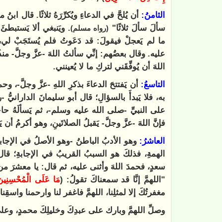
الثامنُ:
أن يُلحَّ في الدعاءِ ويُكرِّرَهُ ثلاثًا. قال ا
سألَ سألَ ثلاثًا"
. ويَنبغي ألا يَستبطئ
(رواه مسلم)
ما لم يَعجلْ فيقولَ: قد دَعَوتُ فلم يُستَجَبْ لي، فإ
عليه. وقال بعضُهم: إنِّي سألتُ اللهَ -عزَّ وجلَّ- من
اللهَ أن يُوفِّقَني لتركِ ما لا يُعينني.
التاسعُ:
أن يَفتتحَ الدعاءَ بذكرِ اللهِ -عزَّ وجلَّ-، 
به، فلا يَبدأَ بالسؤالِ؛ قال أبو سليمانَ الدارانيُّ -ر
على النبيِّ -صلى الله عليه وسلم-، ثم يَسألَهُ حاجت
فإنَّ اللهَ -عزَّ وجلَّ- يَقبلُ الصلاتَينِ، وهو أكرمُ أن يَ
العاشرُ:
وهو الأدبُ الباطنُ -وهو الأصلُ في الإجابةِ- ال
الهمةِ، فذلكَ هو السببُ القريبُ في الإجابةِ؛ قال 
سعدٍ، فحمدَ اللهَ وأثنى عليه، ثم قال: يا معشرَ من ح
"اللهمَّ إنَّا قد سمعناكَ تقولُ: (
مَا عَلَى الْمُحْسِنِين
مغفرتُكَ إلا لمثلِنا، اللهمَّ فاغفر لنا وارحمنا واسقِنا
وصلِّ اللهمَّ وبارك على عبدِكَ وخليلِكَ محمدٍ، وعلى