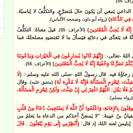
.
اف: 55)
 الداعي يَنبغي أن يَكونَ حالَ مُتضرِّعٍ، والتكلُّفُ لا يُناسبُهُ.
 ‌فِي ‌الدُّعَاءِ
)
.
(رواه أبو داود، وصححه الألباني)
ِنَّهُ لَا يُحِبُّ الْمُعْتَدِينَ
)
. قيلَ معناهُ: التكلُّفُ
(الأعراف: 55)
َهُ قد يَتعدَّى في دعائِهِ فيَسألَ ما لا تَقتضيهِ مصلحتُهُ، فما
اللهُ -تعالى-: (
إِنَّهُمْ كَانُوا يُسَارِعُونَ فِي الْخَيْرَاتِ وَيَدْعُونَنَا
َكُمْ تَضَرُّعًا وَخُفْيَةً إِنَّهُ لَا يُحِبُّ الْمُعْتَدِينَ
)
.
(الأعراف: 55)
دقَ رجاؤُهُ فيه. قال رسولُ اللهِ -صلى الله عليه وسلم-: (
لَا
َ، لِيَعْزِمِ الْمَسْأَلَةَ ‌فَإِنَّهُ ‌لَا ‌مُكْرِهَ ‌لَهُ
)
. وقال
(متفق عليه)
ُمْ فَلَا يَقُلِ: اللَّهُمَّ اغْفِرْ لِي إِنْ شِئْتَ، وَلَكِنْ لِيَعْزِمِ الْمَسْأَلَةَ،
.
(رواه مسلم)
‌مُوقِنُونَ ‌بِالإِجَابَةِ، وَاعْلَمُوا أَنَّ اللَّهَ لَا يَسْتَجِيبُ دُعَاءً مِنْ قَلْبٍ
انُ بنُ عيينةَ: "لا يَمنعنَّ أحدَكم من الدعاءِ ما يَعلمُ من
ِ إبليسَ لعنه اللهُ، إذ قال: (
أَنْظِرْنِي إِلَى يَوْمِ يُبْعَثُونَ . قَالَ