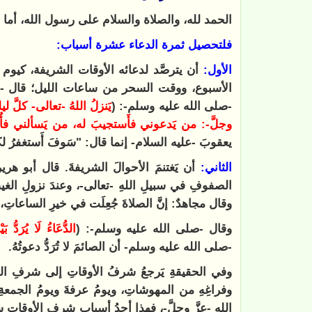
الحمد لله، والصلاة والسلام على رسول الله، أما ب
فلتحصيل ثمرة الدعاء عشرة أسباب:
الأول:
أن يترصَّد لدعائه الأوقات الشريفة
،
كيوم 
الأسبوع، ووقت السحر من ساعات الليل؛
قال -ت
-صلى الله عليه وسلم-: (
يَنزلُ اللهُ -تعالى- كلَّ ل
وجلَّ-: من يَدعوني فأَستجيبَ له، من يَسألني فأُ
يعقوبَ -عليه السلام- إنما قال: "سَوفَ أَستغفرُ ل
الثاني:
أن يَغتنمَ الأحوالَ الشريفةَ. قال أبو هرير
الصفوفِ في سبيلِ اللهِ -تعالى-، وعندَ نزولِ الغيثِ
وقال مجاهدٌ: إنَّ الصلاةَ جُعِلَت في خيرِ الساعاتِ
وقال -صلى الله عليه وسلم-: (
الدُّعَاءُ لَا يُرَدُّ بَي
-صلى الله عليه وسلم- أن الصائمَ لا تُرَدُّ دعوتُهُ.
وفي الحقيقةِ يَرجعُ شرفُ الأوقاتِ إلى شرفِ الحا
وفراغِهِ من المهوشاتِ، ويومُ عرفةَ ويومُ الجمعةِ
اللهِ -عزَّ وجلَّ-، فهذا أحدُ أسبابِ شرفِ الأوقاتِ س