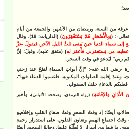
عد؛
عرفة من السنة، ورمضان من الأشهر، والجمعة من أيام
عالى-: (
وَبِالْأَسْحَارِ هُمْ يَسْتَغْفِرُونَ
) (الذاريات: 18)، وقال
يلةٍ إلى سماءِ الدنيا حينَ يَبقى ثلثُ الليلِ الآخرِ، فيقولُ -عزَّ
عطيه، من يَستغفرني فأَغفرَ له
) (متفق عليه). وقيلَ: إنَّ
كم ربي" ليَدعوَ في وقتِ السحرِ.
ة -رضي الله عنه-: "إنَّ أبوابَ السماءِ تُفتَحُ عندَ زحفِ
، وعندَ إقامةِ الصلواتِ المكتوبةِ، فاغتنموا الدعاءَ فيها"،
، فعليكم بالدعاءِ خلفَ الصفوفِ.
ْنَ ‌الأَذَانِ ‌وَالإِقَامَةِ
)
، وأخبر
(رواه الترمذي، وصححه الألباني)
لاتِ أيضًا؛ إذ وقتُ السحرِ وقتُ صفاءِ القلبِ وإخلاصِهِ
 وقتُ اجتماعِ الهممِ وتعاونِ القلوبِ على استدرارِ رحمةِ
وى ما فيها من أسرارٍ لا يُطَّلَعُ عليها. وحالةُ السجودِ أيضًا