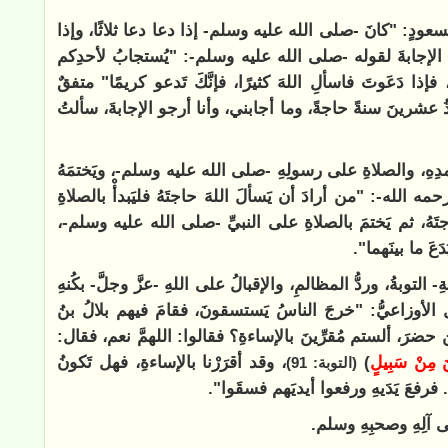
بنُ مسعودٍ: "كانَ -صلى الله عليه وسلم- إذا دعا دعا ثلاثًا، وإذا
َ الإجابةَ لقوله -صلى الله عليه وسلم-: "يُستجابُ لأحدِكم
ذا دَعَوتَ فاسألِ اللهَ كثيرًا، فإنَّكَ تَدعو كريمًا" متفقٌ
ذُ عشرينَ سنةً حاجةً، وما أجابني، وأنا أرجو الإجابةَ، سألتُ
وحمدِهِ، والصلاةِ على رسولِهِ -صلى الله عليه وسلم-، ويَختمَهُ
حمه الله-: "من أرادَ أن يَسألَ اللهَ حاجتَهُ فليَبدأْ بالصلاةِ
َهُ، ثم يَختمَ بالصلاةِ على النبيِّ -صلى الله عليه وسلم-،
دَعَ ما بينَهما".
توبةُ، وردُّ المظالمِ، والإقبالُ على اللهِ -عزَّ وجلَّ- بكُنهِ
الأوزاعيُّ: "خرجَ الناسُ يَستسقونَ، فقامَ فيهم بلالُ بنُ
ضرَ، ألستم مُقرِّينَ بالإساءةِ؟ فقالوا: اللهمَّ نعم، فقال:
َ مِنْ سَبِيلٍ
)
، وقد أقرَرْنا بالإساءةِ، فهل تَكونُ
(التوبة: 91)
. فرفعَ يَدَيهِ ورفعوا أيديَهم فسقَوا".
 آلِهِ وصحبِهِ وسلم.