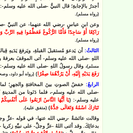
أجدرُ بالإجابةِ؛ قال النبيُّ -صلى الله عليه وسلم-: 
.
(رواه مسلم)
وعن ابنِ عباسٍ -رضي الله عنهما- عن النبيِّ -صلى
‌رَاكِعًا ‌أَوْ ‌سَاجِدًا فَأَمَّا الرُّكُوعُ فَعَظِّمُوا فِيهِ الرَّبَّ
.
(رواه مسلم)
الثالثُ:
أن يَدعوَ مُستقبلَ القبلةِ، ويَرفعَ يَدَيهِ قِ
اللهِ -صلى الله عليه وسلم- أتى الموقفَ بعرفةَ و
، وقال رسولُ اللهِ -صلى الله عليه وسلم-: 
مسلم)
رَفَعَ يَدَيْهِ إِلَيْهِ، أَنْ يَرُدَّهُمَا ‌صِفْرًا
)
(رواه أبو داود، وصح
الرابعُ:
خفضُ الصوتِ بينَ المخافتةِ والجهرِ؛ لما و
-صلى الله عليه وسلم-، فلما دَنَونا من المدينةِ كبّ
عليه وسلم-: (
يَا أَيُّهَا النَّاسُ ارْبَعُوا عَلَى أَنْفُسِكُمْ فَإ
تَبَارَكَ اسْمُهُ وَتَعَالَى جَدُّهُ
)
.
(متفق عليه)
وقالت عائشةُ -رضي الله عنها- في قوله -عزَّ وجلّ
بدعائِكَ. وقد أثنى اللهُ -عزَّ وجلَّ- على نبيِّهِ زكري