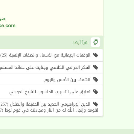
صو
ce.com
اقرأ أيضا
الوقفات الإيمانية مع الأسماء والصفات الإلهية (25) اسما الله (الأول، الآخر) (موعظة الأسبوع)
الفكر الخرافي الكلامي وجنايته على عقائد المسلمين (1) أسباب حرص الغرب على إحياء هذا الف
الشغف بين الأمس واليوم
تعليق على التسريب المنسوب للشيخ الحويني
ا
لقومه وإنجاء الله له من النار ومجادلته في قوم لوط (7)