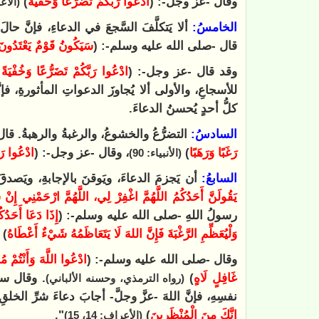
وقال -عزَّ وجلَّ-: (
ادْعُوا رَبَّكُمْ تَضَرُّعًا وَخُفْيَةً
)
(الأعر
الخامسُ:
ألا يَتكلَّفَ السَّجعَ في الدعاءِ، فإنَّ حالَ
قال -صلى الله عليه وسلم-: (
‌سَيَكُونُ ‌قَوْمٌ ‌يَعْتَدُونَ
وقد قال -عز وجل-: (
ادْعُوا رَبَّكُمْ تَضَرُّعًا وَخُفْيَةً إ
للأسجاعِ، والأولى ألا يُجاوزَ الدعواتِ المأثورةِ، فإنّ
كلُّ أحدٍ يُحسنُ الدعاءَ.
السادسُ:
التضرُّعُ والخشوعُ، والرغبةُ والرهبةُ. قال 
رَغَبًا وَرَهَبًا
)
، وقال -عز وجل-: (
ادْعُوا رَبّ
(الأنبياء: 90)
السابعُ:
أن يَجزمَ الدعاءَ، ويَوقنَ بالإجابةِ، ويَص
يَقُولَنَّ أَحَدُكُمُ اللَّهُمَّ اغْفِرْ لِي، اللَّهُمَّ ارْحَمْنِي إِنْ شِئْت
رسولُ اللهِ -صلى الله عليه وسلم-: (
إِذَا دَعَا أَحَدُك
وَلْيُعَظِّمِ الرَّغْبَةَ فَإِنَّ اللهَ لَا ‌يَتَعَاظَمُهُ ‌شَيْءٌ أَعْطَاهُ
)
وقال -صلى الله عليه وسلم-: (
ادْعُوا ‌اللَّهَ ‌وَأَنْتُمْ 
غَافِلٍ لَاهٍ
)
. وقال سفي
(رواه الترمذي، وحسنه الألباني)
نفسِهِ، فإنَّ اللهَ -عزَّ وجلَّ- أجابَ دعاءَ شرِّ الخلق
إِنَّكَ مِنَ الْمُنْظَرِينَ
)
".
(الأعراف: 14، 15)