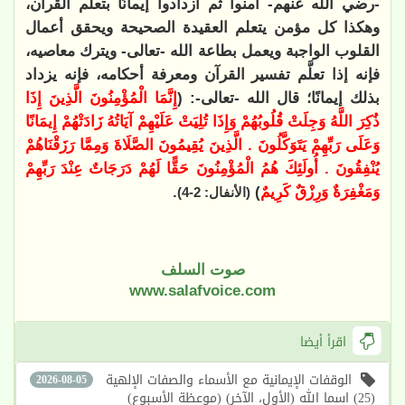
-رضي الله عنهم- آمنوا ثم ازدادوا إيمانًا بتعلُّم القرآن،
وهكذا كل مؤمن يتعلم العقيدة الصحيحة ويحقق أعمال
القلوب الواجبة ويعمل بطاعة الله -تعالى- ويترك معاصيه،
فإنه إذا تعلَّم تفسير القرآن ومعرفة أحكامه، فإنه يزداد
بذلك إيمانًا؛ قال الله -تعالى-: (
إِنَّمَا الْمُؤْمِنُونَ الَّذِينَ إِذَا
ذُكِرَ اللَّهُ وَجِلَتْ قُلُوبُهُمْ وَإِذَا تُلِيَتْ عَلَيْهِمْ آيَاتُهُ زَادَتْهُمْ إِيمَانًا
وَعَلَى رَبِّهِمْ يَتَوَكَّلُونَ . الَّذِينَ يُقِيمُونَ الصَّلَاةَ وَمِمَّا رَزَقْنَاهُمْ
يُنْفِقُونَ . أُولَئِكَ هُمُ ‌الْمُؤْمِنُونَ ‌حَقًّا لَهُمْ دَرَجَاتٌ عِنْدَ رَبِّهِمْ
وَمَغْفِرَةٌ وَرِزْقٌ كَرِيمٌ
)
.
(الأنفال: 2-4
)
صوت السلف
www.salafvoice.com
اقرأ أيضا
الوقفات الإيمانية مع الأسماء والصفات الإلهية
2026-08-05
(25) اسما الله (الأول، الآخر) (موعظة الأسبوع)