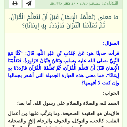
الثلاثاء 12 سبتمبر 2023 - 27 صفر 1445هـ
ما معنى (تَعَلَّمْنَا ‌الْإِيمَانَ ‌قَبْلَ ‌أَنْ ‌نَتَعَلَّمَ ‌الْقُرْآنَ،
‌ثُمَّ ‌تَعَلَّمْنَا ‌الْقُرْآنَ ‌فَازْدَدْنَا ‌بِهِ ‌إِيمَانًا)؟
السؤال:
قرأت حديثًا هو: عَنْ جُنْدُبِ بْنِ عَبْدِ اللَّهِ، قَالَ: "كُنَّا مَعَ
النَّبِيِّ -صلى الله عليه وسلم- وَنَحْنُ فِتْيَانٌ حَزَاوِرَةٌ، ‌فَتَعَلَّمْنَا
‌الْإِيمَانَ ‌قَبْلَ ‌أَنْ ‌نَتَعَلَّمَ ‌الْقُرْآنَ، ‌ثُمَّ ‌تَعَلَّمْنَا ‌الْقُرْآنَ ‌فَازْدَدْنَا ‌بِهِ
‌إِيمَانًا"، فما معنى هذه العبارة الجميلة التي أشعر بجمالها
وإن كنت لا أفهمها؟
الجواب:
الحمد لله، والصلاة والسلام على رسول الله، أما بعد؛
فالإيمان هو العقيدة الصحيحة، وما يترتَّب عليها مِن أعمال
القلب: كالحب، والتوكل، والخوف والرجاء، إلخ. والصحابة