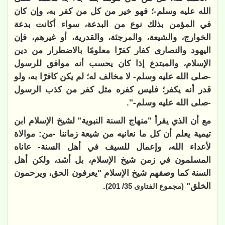
الله عليه وسلم-؛ فهو خير من كل من كفر به، وإن كان
في المؤمن بذلك نوع من البدعة، سواء أكانت بدعة
الخوارج، والشيعة، والمرجئة، والقدرية، أو غيرهم، فإن
اليهود والنصارى كفار كفرًا معلومًا بالاضطرار من دين
الإسلام، والمبتدع إذا كان يحسب أنه موافق للرسول
-صلى الله عليه وسلم- لا مخالف له؛ لم يكن كافرًا به، ولو
قدر أنه يكفر؛ فليس كفره مثل كفر من كذب الرسول
-صلى الله عليه وسلم-".
مع أن الذي يقرأ "منهاج السنة النبوية" لشيخ الإسلام ابن
تيمية يعلم أن كل ما نعانيه من شيعة زماننا -من: موالاة
لأعداء الله، وإعمال للسيف في أهل السنة- عاناه
المسلمون في زمن شيخ الإسلام، بل أشد، ولكن أهل
السنة كما وصفهم شيخ الإسلام "يعرفون الحق، ويرحمون
الخلق"
.
(مجموع الفتاوى 35/ 201)