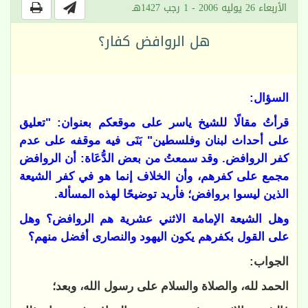
الأربعاء 26 يوليه 2006 - 1 رجب 1427هـ
هل الروافض كفار؟
السؤال:
قرأتُ مقالًا للشيخ ياسر على موقعكم بعنوان: "تعليق
على أحداث لبنان وفلسطين" بَنَى فيه موقفه على عدم
كفر الروافض. وقد سمعتُ من بعض الدُّعَاة: أن الروافض
مجمع على كفرهم، وأن الخلاف إنما هو في كفر الشيعة
الذين ليسوا بروافض؛ فأريد توضيحًا لهذه المسألة.
وهل الشيعة الإمامة الاثني عشرية هم الروافض؟ وهل
على القول بكفرهم يكون اليهود والنصارى أفضل منهم؟
الجواب:
الحمد لله، والصلاة والسلام على رسول الله، وبعد؛