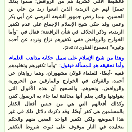
فالشيعة الاثني عشرية هم من الروافض؛ سموا بذلك
تمييزًا لهم عن الزيدية الذين اتبعوا زيد بن علي بن
الحسين، بينما رفض جمهور الشيعة الترضي عن أبي بكر
وعمر، وقد حكى شيخ الإسلام الإجماع على عدم تكفير
الزيدية، وذكر الخلاف في شأن الرافضة؛ فقال في "وأما
الخوارج والروافض ففي تكفيرهم نزاع وتردد عن أحمد
وغيره"
.
(مجموع الفتاوى 3/ 352)
وهذا من شيخ الإسلام على سبيل حكاية مذاهب العلماء،
وأما تحقيقه هو للمسألة فيقول:
"وأما تكفيرهم وتخليدهم
ففيه -أيضًا- للعلماء قولان مشهوران، وهما روايتان عن
أحمد، والقولان في الخوارج والمارقين من الحرورية
والروافض، ونحوهم، والصحيح أن هذه الأقوال التي
يقولونها والتي يعلم أنها مخالفة لما جاء به الرسول كفر،
وكذلك أفعالهم التي هي من جنس أفعال الكفار
بالمسلمين هي كفر أيضًا، وقد ذكرتُ دلائل ذلك في غير
هذا الموضع، ولكن تكفير الواحد المعين منهم والحكم
بتخليده في النار موقوف على ثبوت شروط التكفير