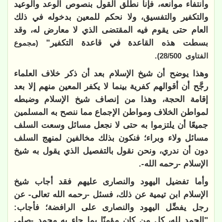
وانتفاء موانعه، فإنا نطلق القول بنصوص الوعد والوعيد
والتكفير والتفسيق، ولا نحكم للمعين بدخوله في ذلك
العام حتى يقوم فيه المقتضى الذي لا معارض له، وقد
بسطت هذه القاعدة في قاعدة التكفير"
(مجموع
.
الفتاوى 28/500)
وهذا يوضح أن شيخ الإسلام بعد أن ذكر خلاف العلماء
رجَّح أن أقوالهم كفرية بينما لا يكفر المعين منهم إلا بعد
إقامة الحجة، وهذا من إنصاف شيخ الإسلام وضبطه
لمواطن الخلاف ومواطن الإجماع مما ننصح به المسلمين
جميعًا أن يلتزموا به حتى لا نجعل مسائل وسعت السلف
مسائل ولاء وبراء؛ فنكون بذلك مخالفين لمنهج السلف
دون أن ندري، ونحن نقول بالتفصيل الذي يقول به شيخ
الإسلام -رحمه الله-.
وأما تفضيل اليهود والنصارى عليهم فقد أجاب شيخ
الإسلام ابن تيمية عن ذلك، فسئل -رحمه الله تعالى- عن
رجل يفضِّل اليهود والنصارى على الرافضة؛ فأجاب:
"الحمد لله، كل من كان مؤمنًا بما جاء به محمد -صلى