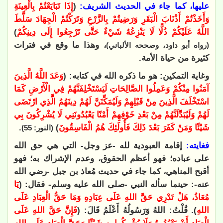
عليها، كما جاء في الحديث الشريف:
(
إِذَا تَبَايَعْتُمْ بِالْعِينَةِ
وَأَخَذْتُمْ أَذْنَابَ الْبَقَرِ وَرَضِيتُمْ بِالزَّرْعِ وَتَرَكْتُمْ الْجِهَادَ سَلَّطَ
اللَّهُ عَلَيْكُمْ ذُلًّا لَا يَنْزِعُهُ شَيْءٌ حَتَّى تَرْجِعُوا إِلَى دِينِكُمْ
)
، وهذا ما وقع في فترات
(رواه أبو داود، وصححه الألباني)
كثيرة من حياة الأمة
.
وغاية التمكين
:
هو ما ذكره الله في كتابه: (
وَعَدَ اللَّهُ الَّذِينَ
آمَنُوا مِنْكُمْ وَعَمِلُوا الصَّالِحَاتِ لَيَسْتَخْلِفَنَّهُمْ فِي الْأَرْضِ كَمَا
اسْتَخْلَفَ الَّذِينَ مِنْ قَبْلِهِمْ وَلَيُمَكِّنَنَّ لَهُمْ دِينَهُمُ الَّذِي ارْتَضَى
لَهُمْ وَلَيُبَدِّلَنَّهُمْ مِنْ بَعْدِ خَوْفِهِمْ أَمْنًا يَعْبُدُونَنِي لَا يُشْرِكُونَ بِي
شَيْئًا وَمَنْ كَفَرَ بَعْدَ ذَلِكَ فَأُولَئِكَ هُمُ الْفَاسِقُونَ
)
.
(النور: 55)
فغايته:
إقامة العبودية لله -عز وجل- التي هي حق الله
على عباده؛ فهو أعظم الحقوق، وعدم الإشراك به؛ فهو
أقبح المناهي، كما جاء في حديث مُعاذ بن جبل -رضي الله
عنه-: حينما سأله النبي -صلى الله عليه وسلم- فقال: (
يَا
مُعَاذُ، هَلْ تَدْرِي حَقَّ اللهِ عَلَى عِبَادِهِ وَمَا حَقُّ الْعِبَادِ عَلَى
اللهِ
). قُلْتُ: اللهُ وَرَسُولُهُ أَعْلَمُ قَالَ: (
فَإِنَّ حَقَّ اللهِ عَلَى