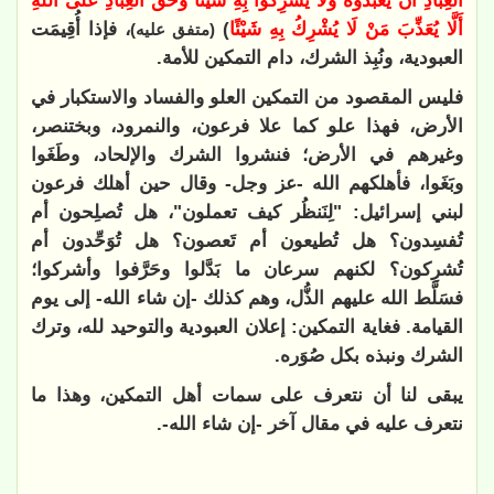
الْعِبَادِ أَنْ يَعْبُدُوهُ وَلَا يُشْرِكُوا بِهِ شَيْئًا ‌وَحَقَّ ‌الْعِبَادِ ‌عَلَى ‌اللهِ
أَلَّا يُعَذِّبَ مَنْ لَا يُشْرِكُ بِهِ شَيْئًا
)
، فإذا أُقِيمَت
(متفق عليه)
العبودية، ونُبِذ الشرك، دام التمكين للأمة
.
فليس المقصود من التمكين العلو والفساد والاستكبار في
الأرض، فهذا علو كما علا فرعون، والنمرود، وبختنصر،
وغيرهم في الأرض؛ فنشروا الشرك والإلحاد، وطَغَوا
وبَغَوا، فأهلكهم الله -عز وجل- وقال حين أهلك فرعون
لبني إسرائيل: "لِنَنظُر كيف تعملون"، هل تُصلِحون أم
تُفسِدون؟ هل تُطيعون أم تَعصون؟ هل تُوَحِّدون أم
تُشرِكون؟ لكنهم سرعان ما بَدَّلوا وحَرَّفوا وأشركوا؛
فسَلَّط الله عليهم الذُّل، وهم كذلك -إن شاء الله- إلى يوم
القيامة. فغاية التمكين: إعلان العبودية والتوحيد لله، وترك
الشرك ونبذه بكل صُوَره
.
يبقى لنا أن نتعرف على سمات أهل التمكين، وهذا ما
نتعرف عليه في مقال آخر -إن شاء الله
-.