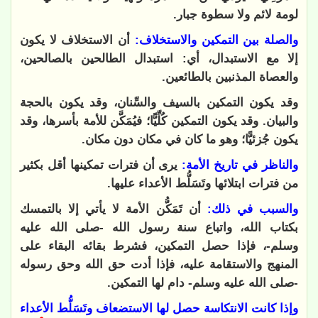
لومة لائم ولا سطوة جبار
.
والصلة بين التمكين والاستخلاف:
أن الاستخلاف لا يكون
إلا مع الاستبدال، أي: استبدال الطالحين بالصالحين،
والعصاة المذنبين بالطائعين
.
وقد يكون التمكين بالسيف والسِّنان، وقد يكون بالحجة
والبيان. وقد يكون التمكين كُلِّيًّا؛ فيُمَكَّن للأمة بأسرها، وقد
يكون جُزئيًّا؛ وهو ما كان في مكان دون مكان
.
والناظر في تاريخ الأمة:
يرى أن فترات تمكينها أقل بكثير
من فترات ابتلائها وتَسَلُّط الأعداء عليها.
والسبب في ذلك:
أن تَمَكُّن الأمة لا يأتي إلا بالتمسك
بكتاب الله، واتباع سنة رسول الله -صلى الله عليه
وسلم-، فإذا حصل التمكين، فشرط بقائه البقاء على
المنهج والاستقامة عليه، فإذا أدت حق الله وحق رسوله
-صلى الله عليه وسلم- دام لها التمكين.
وإذا كانت الانتكاسة حصل لها الاستضعاف وتَسَلُّط الأعداء