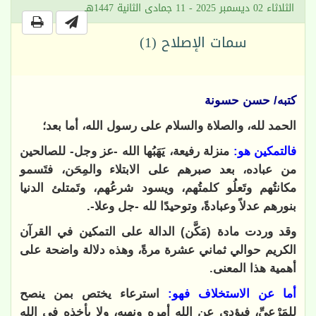
الثلاثاء 02 ديسمبر 2025 - 11 جمادى الثانية 1447هـ
سمات الإصلاح (1)
كتبه/ حسن حسونة
الحمد لله، والصلاة والسلام على رسول الله، أما بعد؛
فالتمكين هو:
منزلة رفيعة، يَهَبُها الله -عز وجل- للصالحين
من عباده، بعد صبرهم على الابتلاء والمِحَن، فتَسمو
مكانتُهم وتَعلُو كلمتُهم، ويسود شرعُهم، وتَمتلئ الدنيا
بنورهم عدلاً وعبادةً، وتوحيدًا لله -جل وعلا
-.
وقد وردت مادة (مَكَّن) الدالة على التمكين في القرآن
الكريم حوالي ثماني عشرة مرةً، وهذه دلالة واضحة على
أهمية هذا المعنى
.
أما عن الاستخلاف فهو:
استرعاء يختص بمن ينصح
للمَرْعِيِّ، فيؤدي عن الله أمره ونهيه، ولا يأخذه في الله