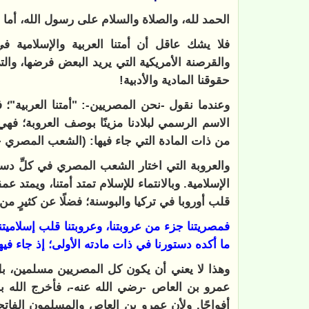
الحمد لله، والصلاة والسلام على رسول الله، أما ب
فلا يشك عاقل أن أمتنا العربية والإسلامية 
والقرصنة الأمريكية التي يريد البعض فرضها، وال
حقوقنا المادية والأدبية!
وعندما نقول -نحن المصريين-: "أمتنا العربية"؛ ف
الاسم الرسمي لبلادنا مزينًا بوصف العروبة؛ فهي
من ذات المادة التي جاء فيها: (الشعب المصري جز
والعروبة التي اختار الشعب المصري في كلِّ دسات
الإسلامية. وبالانتماء للإسلام تمتد أمتنا، ويمتد
قلب أوروبا في تركيا والبوسنة؛ فضلًا عن كثيرٍ من 
فمصريتنا جزء من عروبتنا، وعروبتنا قلب إسلاميتنا
ما أكده دستورنا في ذات مادته الأولى؛ إذ جاء في
وهذا لا يعني أن يكون كل المصريين مسلمين، ب
عمرو بن العاص -رضي الله عنه-، فأخرج الله به
أفواجًا. ولأن عمرو بن العاص والمسلمون الفاتح