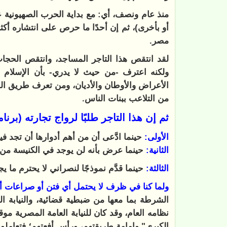
منذ عام ونصف، أي: مع بداية الحرب الصهيونية ع
أو بأخرى)، ثم إن أحدًا ما حرص على انتشاره أكثر
مصر.
لقد انتقص هذا التاجر المساجد، وانتقص الحجا
ولكنه اعترف -من حيث لا يدري- بأن الإسلام 
الأعراض والأوطان والأديان، ومن تعرف طريق ا
من التلاعب ببنات الناس.
ثم إن هذا التاجر طلبًا لرواج تجارته (بر
الأولى:
حينما ادَّعى أن من أهم أدوارها أن تجد في
الثانية:
حينما عرض بأنه لن يوجد في الكنيسة من
الثالثة:
حينما قدَّم نموذجًا لنصراني لا يحترم ما 
ولما كنا في ظرف لا يحتمل أي فتن أو صراعات أو
الشرطة بما معها من ضبطية قضائية، والنيابة 
نظامه العام، وقد كان للنيابة العامة المصرية م
الكبرى" وإمامة طريقتهم، ورأس أفعتهم؛ فتعاملوا م