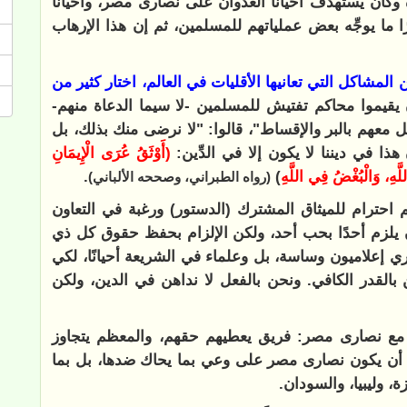
وكان يستهدف أحيانًا العدوان على نصارى مصر، وأحيانًا
 ما يوجِّه بعض عملياتهم للمسلمين، ثم إن هذا الإرهاب
شاكل التي تعانيها الأقليات في العالم، اختار كثير من
يقيموا محاكم تفتيش للمسلمين -لا سيما الدعاة منهم-
معهم بالبر والإقساط"، قالوا: "لا نرضى منك بذلك، بل
ا في ديننا لا يكون إلا في الدِّين:
(‌أَوْثَقُ ‌عُرَى ‌الْإِيمَانِ
للَّهِ، وَالْبُغْضُ فِي اللَّهِ
)
.
(رواه الطبراني، وصححه الألباني)
 احترام للميثاق المشترك (الدستور) ورغبة في التعاون
ون يلزم أحدًا بحب أحد، ولكن الإلزام بحفظ حقوق كل ذي
ي إعلاميون وساسة، بل وعلماء في الشريعة أحيانًا، لكي
 بالقدر الكافي. ونحن بالفعل لا نداهن في الدين، ولكن
مع نصارى مصر: فريق يعطيهم حقهم، والمعظم يتجاوز
 أن يكون نصارى مصر على وعي بما يحاك ضدها، بل بما
 وليبيا، والسودان.