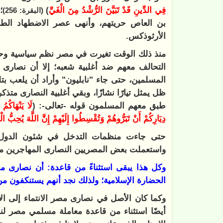
فِي الدِّينِ قَدْ تَبَيَّنَ الرُّشْدُ مِنَ الْغَيِّ
)
؛
(البقرة: 256)
بن العاص حريتهم، وأنهى عصر الاضطهاد الطائ
الأرثوذكس.
منذ ذلك الوقت تغيرت في مصر نظم سياسية وحك
التحالف معهم ضد أغلبية شعبه؛ إلا أن نصارى
المسلمين، حتى جاء "نابليون" وأراد أن يلعب بتلك
ظل يمثل تيارًا نشازًا، وبقي أغلبية النصارى متذ
طبق معهم المسلمون قوله -تعالى-: (
لَا يَنْهَاكُم
دِيَارِكُمْ أَنْ تَبَرُّوهُمْ وَتُقْسِطُوا إِلَيْهِمْ إِنَّ اللَّهَ يُحِبُّ 
حتى جاءت منظمات التدخل في شئون الدول -ال
واستعملت بعض المصريين النصارى المهاجرين ممّ
وكل هذا يبقى استثناءً من قاعدة: أن نصارى مصر 
الحضارة الإسلامية؛ ولذلك نجد أنهم يستنكفون م
وكما كان الأصل في نصارى مصر الانتماء إلى الأم
أيضًا استثناء من قاعدة معاملة مسلمي مصر ل