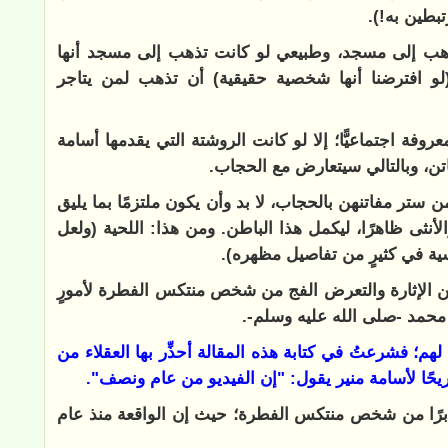
بطين به!).
 تذهب إلى مسجد، وطبيعي لو كانت تذهب إلى مسجد أنها
افترضنا أنها شخصية حقيقية) أن تذهب لمن يتاجر
روفة اجتماعيًّا؛ إلا لو كانت الروشتة التي يقدمها أسامة
اتن، وبالتالي سيتعارض مع الحجاب.
 ستر مفاتنهن بالحجاب، لا بد وأن يكون ملتزمًا بما يليق
الأنثى ظاهرًا، ليكمل هذا الباطن. ومن هذا: اللحية (ولعل
سية في كثيرٍ من تفاصيل مظهره).
 من الإثارة والتعرض الفج من شخص منتكس الفطرة لأمورٍ
هم محمد -صلى الله عليه وسلم-.
 لهم؛ فشرعتُ في كتابة هذه المقالة أحذِّر بها العقلاء من
ًا لأسامة منير يقول: "إن الفيديو من عام ونصف".
عابرًا من شخص منتكس الفطرة؛ حيث إن الواقعة منذ عام