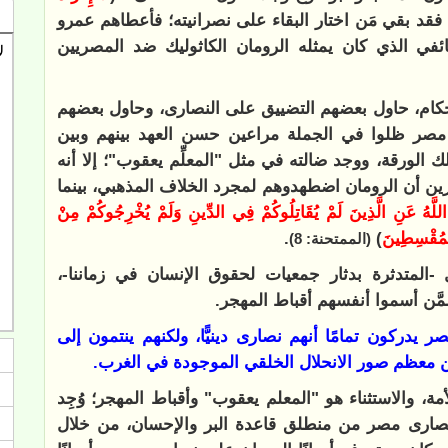
 فقد بقي مَن اختار البقاء على نصرانيته؛ فأعطاهم عمرو
في الذي كان يمثله الرومان الكاثوليك ضد المصريين
ام، حاول بعضهم التضييق على النصارى، وحاول بعضهم
 مصر ظلوا في الجملة مراعين حسن العهد بينهم وبين
 الورقة، ووجد ضالته في مثل "المعلِّم يعقوب"؛ إلا أنه
كرين أن الرومان اضطهدوهم لمجرد الخلاف المذهبي، بينما
ُ اللَّهُ عَنِ الَّذِينَ لَمْ يُقَاتِلُوكُمْ فِي الدِّينِ وَلَمْ يُخْرِجُوكُمْ مِنْ
الْمُقْسِطِينَ
)
.
(الممتحنة: 8)
متدثرة بدثار جمعيات لحقوق الإنسان في زماننا-،
َن أسموا أنفسهم أقباط المهجر.
يدركون تمامًا أنهم نصارى دينيًّا، ولكنهم ينتمون إلى
ن معظم صور الانحلال الخلقي الموجودة في الغرب.
ة، والاستثناء هو "المعلم يعقوب" وأقباط المهجر؛ وُجِد
نصارى مصر من منطلق قاعدة البر والإحسان، من خلال