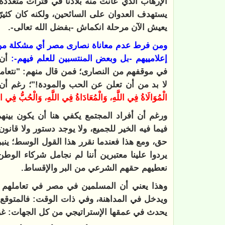
الإرهاب الذي عانت منه بلادنا في فترات متعددة 
يستهدف العدوان على السائحين، ولكنه كان كثيرًا
يعيش الآن مرحلة انكماش -بفضل الله تعالى-.
ومن فرط عدم معاناة نصارى مصر أي مشكلة من الم
إعلامييهم -بل وبعض المنتسبين للعلم فيهم-:
أن 
في موقفهم من النصارى؛ فمن قال منهم: "نتعامل 
لا بد من أن تعلن عن الحب والمودة!"؛ رغم أن هذ
‌الْمُوَالَاةُ ‌فِي ‌اللَّهِ، وَالْمُعَادَاةُ فِي اللَّهِ، وَالْحُبُّ فِي ا
ورغم أن أفراد المجتمع يكفي هنا أن يكون بينهم
فيما فيه الخير للجميع، ولا يوجد دستور ولا قان
حق، ومع هذا فعندما نقرر هذا القول الوسط؛ ينبر
يردوا علينا معتبرين أننا لم نجامل شركاء الوطن
نعطيهم حقهم الشرعي من البر والإقساط.
وهذا يعني أن المسلمين في مصر في تعاملهم 
ويدخل في المداهنة، وفي ذات الوقت: فالمتوقع
يحدث في عمقها الإستراتيجي من كل الجهات: غزة،