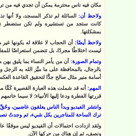
مكان فيه ناس محترمة يمكن أن تجدي فيه من ترت
ولاحظ أن:
السائلة لم تذكر المسجد، ولا أنها
كانت ستجد من تستشيره ولم تكن ستضطر (لو 
بمشكلتها.
ولاحظ أيضًا:
أن الحجاب لا علاقة له بكونها غير مع
ليست اختلاطًا مجردًا، بل تتضمن استعراضًا للمف
وتمام الصورة:
أن من يأمر النساء بما يليق بهن من
بالرجال، بالمحافظة على ما ميَّز الله به الرجل و
أسامة منير مثال صالح جدًّا لتحقيق القاعدة العك
المهم:
أنه قد شملت هذه العبارة القصيرة كَمًّا
قررتها الفطرة ودعا إليها الأنبياء؛ لا سيما خاتم
وانتشر الفيديو وبدأ الناس يعلقون غاضبين، وحُقَّ
ترك الساحة للمتاجرين بكل شيء، ثم وجدتُ تصريح
ولقد ازدادت احتمالات أن الفيديو ليس موقفًا 
ونصف، ثم إن هناك من حركها الآن.