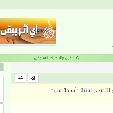
القرآن والانضباط السلوكي
 للتصدي لفتنة "أسامة منير"