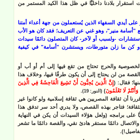
ت استقرار بلادنا داخليًّا في ظل هذا الكيد المستمر من
لى أيدي السفهاء الذين يُستعملون من جهة أعداء أمتنا
ع "أسامة منير"، وهو غني عن التعريف؛ فقد كان هو الأب
 استشارات -ولسبب أو لآخر- كان المتصلون دائمًا سيدات
 أو كن ما زلن متورطات، ويستشرن "أسامة" في كيفية
لخصوصية والحرج تحتاج من تقع فيها إلى أم أو أب أو
لقصة من لن يحتاج إلى أن يكون طرفًا فيها، وخلاف هذا
ها؛ فقال: (
إِنَّ الَّذِينَ يُحِبُّونَ أَنْ تَشِيعَ الْفَاحِشَةُ فِي الَّذِينَ
َأَنْتُمْ لَا تَعْلَمُونَ
)
.
(النور: 19)
ررنا أن ثقافة المصريين هي ثقافة إسلامية ولو كانوا غير
قافة؛ فتاجر بهذه القصص، ولا يدري أحد سر تدفق هذا
ا على برامجه (ولعل هؤلاء السيدات أن يكن في النهاية
الاتصال دائمًا مستقر هادئ نقي، والقصة دائمًا ما تشعر
فاصيل!).