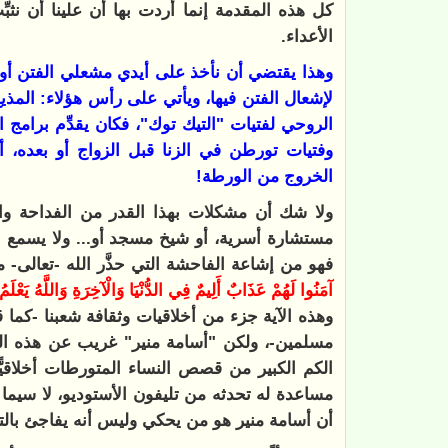
كل هذه المقدمة إنما أردت بها أن علينا أن نثبِّ
الأعداء.
وهذا يقتضي أن نأخذ على أيدي مشعلي الفتن أو ع
لإشعال الفتن فيها، ويأتي على رأس هؤلاء: المذي
الروحي لفتيات "التيك توك"، فكان يقدِّم برامج
وفتيات تورطن في الزنا قبل الزواج أو بعده،
الخروج من الورطة!
ولا شك أن مشكلات بهذا القدر من الفداحة وا
مستشارة أسرية، أو شيخ مسجد أو... ولا يسمع ا
فهو من إشاعة الفاحشة التي حذَّر الله -تعالى- من
آمَنُوا لَهُمْ عَذَابٌ أَلِيمٌ فِي الدُّنْيَا وَالْآخِرَةِ وَاللَّهُ يَعْلَمُ و
وهذه الآية جزء من أخلاقيات وثقافة شعبنا -كما ق
مسلمين-، ولكن "أسامة منير" غريب عن هذه الث
الكم الكبير من قصص النساء المتورطات أخلاقيًّ
مساعدة له تحدثه من تليفون الأستوديو، لا سيما و
أن أسامة منير هو من يحكي وليس أنه يفاجئ بالت