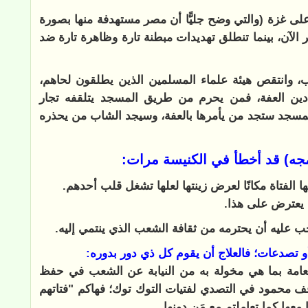
لى غزة (والتي وضح جليًّا أن مصر مستهدفة منها بصورة
 الآن، بينما تنطلق تهديدات مبطنة تارة وظاهرة تارة ضد
ب، وانتقص هيئة علماء المسلمين الذين يطلقون لحاهم،
دين العفة، فمن يحرم من طريق المسجد يتلقفه تجار
لمسجد ستجد من يأمرها بالعفة، وسيجد الشاب من يحذره
نامجه) قد أخطأ في الكنيسة مرات:
ها الفتاة مكانًا لعرض زينتها لعلها تشغل قلب أحدهم.
 يعترض على هذا.
يجب عليه أن يحترمه من ثقافة الشعب الذي ينتمي إليه.
 تصدعات؛ فالعلاج أن يقوم كل ذي دور بدوره:
العامة بما هي مخولة به من النيابة عن الشعب في حفظ
وقف محمود في التصدي لفتيات التوك توك؛ فهاكم "فتاتهم
عها كما تعاملتم مع مَن دونها.