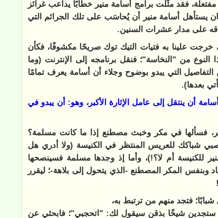
مفتعلة، فقد مثَّلت برامج أسامة منير خطابًا يداعب غرائز
ان يستأهل أسامة منير أن يُحاسَب على تلك الجرائم التي
اقه على مدار عشرات السنين.
ا، خرجت علينا به فتيات التيك توك صريحًا مكشوفًا، فكأن
 النوع من "النخاسة"؛ فنقل برنامجه إلى الإنترنت (وما
تفاصيل التي يبدو بوضوح وجلاء أن أسامة يعرف تمامًا
تي بعدها).
سامة أن ينتقل إلى عامل الإثارة الأكبر، وهو: أن يبدو في
أخر، فسألها في مكر وخبث مصطنع إذا ما كانت مسلمة؟
انصبي شباكك للعريس المنتظر في الكنيسة (ولا أدري هل
ير للكنيسة أم لا؟!)، وأما إذ وجدها مسلمة فسينصحها
اد وبنفس المكر المصطنع -الذي يتحول إلى بلاهة-؛ ليقرر
شبابًا؛ فتجد منهم من ترتبط به،
 ستجدين شيخًا بذقن سيقول لك: "اتحجبي"؛ فابحثي عن