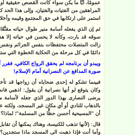
عمومًا، أيًّا ما يكن سواء كانت القصص حقيقية أو 
المراهقين من الفتيات والفتيان، وإلى هذا الحد ك
استمر على ارتكابها في حق المجتمع وقيمه وأخل
ثم إن الذي يفعله أسامة منير طوال حياته مقنَّعً
سوقه قد بارت، وكأنه لا يحسن في حياته إلا هذا
زالت المتصلات محتفظات بنفس الجرائم ونفس ال
دائمًا في كل مرحلة من الحكاية الخطوة التي ستأ
ويبدو أن برنامجه لم يحقق الرواج الكافي، فقرر أ
صورة المدافع عن النصرانية أمام الإسلام!
فبينما تشكو له إحدى ضحاياه أن زواجها قد ت
وكان يتوقع لو أنها نصرانية أن يقول: اذهبي ف
يرضى النصارى بهذا الدور الذي جعله لأسامة من
بالذهاب للنادي أو أي مكان غير المسجد، ولكنه ع
أن "المسيحية أحسن حظًّا من المسلمة"؛ لماذا؟!
قال: (لأنها تذهب للكنيسة، وهناك يمكنها أن تقابل 
وأما أنت فإذا ذهبت الى المسجد ماذا ستجدين؟