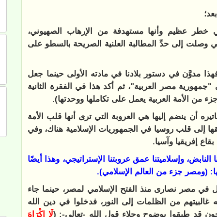
عد؛
في خطر عظيم وأنها مستهدفة من الإرهاب الصهيوني،
تي وصلت إلى حدِّ المطالبة العلنية الصريحة بالسطو على
هذا مدوَّن في دستور بلادنا في مادته الأولى حينما جعل
 "جمهورية مصر العربية"، ثم أكد هذا في الفقرة الثانية
ء من الأمة العربية يعمل على تكاملها ووحدتها).
يره أن ينضم إليها هي العروبة التي ترى أنها قلب الأمة
 عمقها إلى قلب روسيا في الجمهوريات الإسلامية هناك، وفي
بقاع إفريقيا وآسيا.
 النابض، وإسلاميتنا عمق عروبتنا الإستراتيجي، وهذا أيضًا
ها: (ومصر جزء من العالم الإسلامي).
ل في مصر نصارى منذ الفتح الإسلامي لمصر، حينما جاء
 غالبيتهم من الظلمات إلى النور، فدخلوا في دين الله
ون قد طبقوا بوضوح وجلاء قول الله -تعالى-: (
لَا إِكْرَاهَ