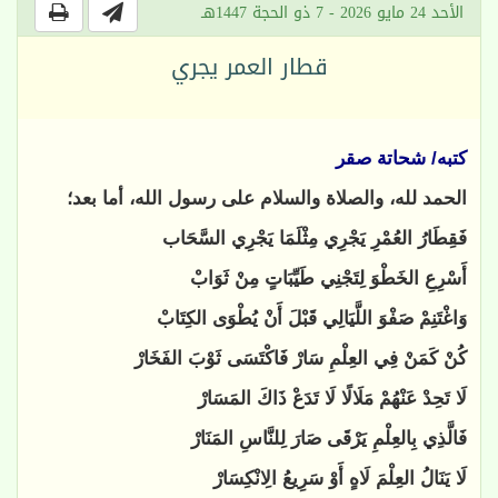
الأحد 24 مايو 2026 - 7 ذو الحجة 1447هـ
قطار العمر يجري
كتبه/ شحاتة صقر
الحمد لله، والصلاة والسلام على رسول الله، أما بعد؛
فَقِطَارُ العُمْرِ يَجْرِي مِثْلَمَا يَجْرِي السَّحَاب
أَسْرِعِ الخَطْوَ لِتَجْنِي طَيِّبَاتٍ مِنْ ثَوَابْ
وَاغْتَنِمْ صَفْوَ اللَّيَالِي قَبْلَ أَنْ يُطْوَى الكِتَابْ
كُنْ كَمَنْ فِي العِلْمِ سَارْ فَاكْتَسَى ثَوْبَ الفَخَارْ
لَا تَحِدْ عَنْهُمْ مَلَالًا لَا تَدَعْ ذَاكَ المَسَارْ
فَالَّذِي بِالعِلْمِ يَرْقَى صَارَ لِلنَّاسِ المَنَارْ
لَا يَنَالُ العِلْمَ لَاهٍ أَوْ سَرِيعُ الِانْكِسَارْ