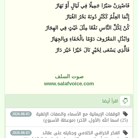
فَاصْبِرَنْ صَبْرًا جَمِيلًا فِي لَيَالٍ أَوْ نَهَارْ
إِنَّمَا العِلْمُ كَكَنْزٍ دُونَهُ بَحْرُ الغُبَارْ
كُنْ لِكُلِّ النَّاسِ نَفْعًا مِثْلَ غَيْثٍ فِي الهِجَارْ
وَابْذُلِ المَعْرُوفَ دَوْمًا بالْخَفَاءِ وَبِالجِهَارْ
فَالَّذِي يَسْعَى لِخَيْرٍ نَالَ خَيْرًا خَيْرَ دَارْ
صوت السلف
www.salafvoice.com
اقرأ أيضا
الوقفات الإيمانية مع الأسماء والصفات الإلهية
2026-08-05
(25) اسما الله (الأول، الآخر) (موعظة الأسبوع)
الفكر الخرافي الكلامي وجنايته على عقائد
2026-08-03