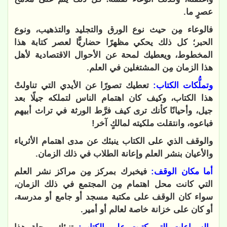
عصرٍ ما.
فالوعاء مِن حيث نوع الورق والتجليد والتذهيب، ونوع
الحبر؛ كل ذلك يحكي مظهرًا حضاريًّا لعصر كتابة هذا
المخطوط، ويعطيك لمحة عن الأحوال الاقتصادية لأهل
هذا الزمان مِن المشتغلين في العلم.
وتملُّكات الكتاب:
تعطيك تصورًا عن الأيدي التي تناولتْ
هذا الكتاب، وكيف كان اهتمام الناس لتملكه جيلًا بعد
جيل، وأحيانًا كأنك ترى كيف فرَّط الورثة في تراث أبيهم
فباعوه، وانتقلت ملكيته لمالكٍ آخر!
والوقف الذي على الكتاب ينبئك عن مدى اهتمام الأثرياء
والأعيان بنشر العلم وإعانة الطلاب في ذلك الزمان.
أما مكان الوقف:
فيخبرك بمركز مِن مراكز نشر العلم
التي كانت محل اهتمام مِن المجتمع في ذلك الزمان،
سواء كان الوقف على مكتبة مسجد أو جامع أو مدرسة،
أو كان على خزانة خاصة لعالم أو أمير.