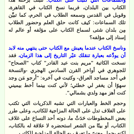
والسماعات التي كتبت على الكتاب:
تنبئك برحلة هذا
الكتاب بين البلدان، فربما نسخ الكتاب في القاهرة،
وقوبل في القدس وسمعه الطلاب في الحرم، كما تبيِّن
تلك السماعات: كيف كانت حلق العلم وحضور الطلاب
مِن بلدان شتى لسماع الكتاب على مؤلفه أو عالم له
إسناد إلى مؤلفه؟
وناسخ الكتاب عندما يعيش مع الكتاب حتى ينتهي منه لابد
أن يودِّعه بعبارة تنقلك عبْر التاريخ إلى هذا الزمان،
فقد
نسخت الكاتبة "مريم بنت عبد القادر" كتاب "الصحاح"
للجوهري في أواخر القرن السادس الهجري -والنسخة
في أحد مساجد العراق- وكتبت في آخره: "أرجو مَن وجد
سهوًا أن يغفر لي خطئي؛ لأني كنت بينما أخط بيميني
كنت أهز مهد ولدي بشمالي".
وحجم الخط والعبارات التي تشبه الذكريات التي تكتب
على الغلاف تدل على الحالة المزاجية للكاتب، وعلى طرر
بعض المخطوطات حَدَثٌ ما، دونه أحد النساخ على غلاف
الكتاب، أو بيتًا من الشعر استحضره لا علاقة له بالكتاب،
لكنه يحمل معنىً ما تعرف به الحالة المزاجية للكاتب.