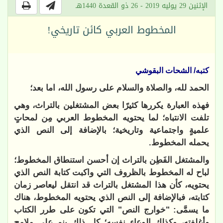
الإثنين 29 يوليه 2019 - 26 ذو القعدة 1440هـ
المخطوط العربي كائن تاريخي!
كتبه/ الشحات البقوشي
الحمد لله، والصلاة والسلام على رسول الله، اما بعد؛
فهذه العبارة يكررها كثيرًا بعض المشتغلين بالتراث، وهي
تلفت الانتباه؛ لما يحتويه المخطوط العربي مِن لمحاتٍ
علميةٍ واجتماعية وتاريخية؛ بالإضافة إلى النص الذي
يحمله المخطوط.
والمشتغل الفَطِن بالتراث إن أحسن استنطاق المخطوط؛
لباح له المخطوط بالظروف التي واكبت كتابة النص الذي
يحتويه، كأن هذا المشتغل بالتراث قد انتقل ليعاصر زمان
كتابته، فبالإضافة إلى النص الذي يحتويه المخطوط، هناك
ما يسمَّى: "خوارج النص" التي تكون على طرر الكتاب
وأغلفته، وكذلك الوعاء نفسه؛ كل ذلك ينم على ملامح