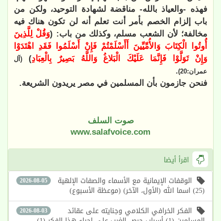
فهذه -والعياذ بالله- مناقضة لشهادة التوحيد، ولكن من
باب إلزام الخصم بأمر أنت تعلم أنه لن تكون هناك فيه
مخالفة؛ لأن الشعب مسلم، وكذلك من باب: (
وَقُلْ لِلَّذِينَ
أُوتُوا الْكِتَابَ وَالأُمِّيِّينَ أَأَسْلَمْتُمْ فَإِنْ أَسْلَمُوا فَقَدِ اهْتَدَوْا
وَإِنْ تَوَلَّوْا فَإِنَّمَا عَلَيْكَ الْبَلاغُ وَاللَّهُ بَصِيرٌ بِالْعِبَادِ
)
(آل
.
عمران:20)
فنحن جازمون بأن المسلمين في مصر يريدون الشريعة.
صوت السلف
www.salafvoice.com
اقرأ أيضا
الوقفات الإيمانية مع الأسماء والصفات الإلهية
2026-08-05
(25) اسما الله (الأول، الآخر) (موعظة الأسبوع)
الفكر الخرافي الكلامي وجنايته على عقائد
2026-08-03
المسلمين (1) أسباب حرص الغرب على إحياء هذا الفكر (1)