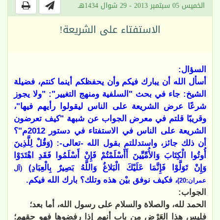
الخميس 05 سبتمبر 2013 - 29 شوال 1434هـ
الاستفتاء على الشريعة!
السؤال:
أسأل الله أن يبارك فيكم وأن يحفظكم أينما كنتم، فضيلة
الشيخ: جاء في بحث "السلفية ومنهج التغيير": "ولا يجوز
شرعًا عرض الشريعة على الناس ليقولوا رأيهم فيها"،
وقريبًا قلتم في معرض الجواب عن شبهة "كيف تعرضون
الشريعة على الناس في الاستفتاء في دستور 2012م"؟
أن ذلك جائز، واستدللتم بقول الله -تعالى-: (وَقُلْ لِلَّذِينَ
أُوتُوا الْكِتَابَ وَالأُمِّيِّينَ أَأَسْلَمْتُمْ فَإِنْ أَسْلَمُوا فَقَدِ اهْتَدَوْا
وَإِنْ تَوَلَّوْا فَإِنَّمَا عَلَيْكَ الْبَلاغُ وَاللَّهُ بَصِيرٌ بِالْعِبَادِ)
(آل
، فكيف نوفق بيْن هذه وتلك؟ بارك الله فيكم.
عمران:20)
الجواب:
الحمد لله، والصلاة والسلام على رسول الله، أما بعد؛
فليس هذا العَرْض من باب أنهم إذا رفضوها فهو حقهم؛