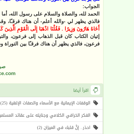
الجواب:
الحمد لله، والصلاة والسلام على رسول الله، أما ب
فالذي يظهر لي -والله أعلم- أن هناك فرقـًا، وقد 
أَخَاهُ هَارُونَ وَزِيرًا . فَقُلْنَا اذْهَبَا إِلَى الْقَوْمِ الَّذِينَ كَذَّب
إتيان الكتاب كان قبل الذهاب إلى فرعون، والت
فرعون، فالذي يظهر أن هناك فرقـًا بين التورا
صو
ce.com
اقرأ أيضا
الوقفات الإيمانية مع الأسماء والصفات الإلهية (25) اسما الله (الأول، الآخر) (موعظة الأسبوع)
الفكر الخرافي الكلامي وجنايته على عقائد المسلمين (1) أسباب حرص الغرب على إحياء هذا الف
احذر.. إنَّ قلبك في الميزان (2)