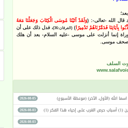
عد؛
قال الله -تعالى-: (
وَلَقَدْ آتَيْنَا مُوسَى الْكِتَابَ وَجَعَلْنَا مَعَهُ
ُوا بِآيَاتِنَا فَدَمَّرْنَاهُمْ تَدْمِيرًا
)
، فدل ذلك على أن
(الفرقان:36)
وراة إنما أنزلت على موسى -عليه السلام- بعد أن هلك
ة وصحف موسى.
ت السلف
www.salafvoi
2026-08-05
كر (1)
2026-08-03
2026-08-03