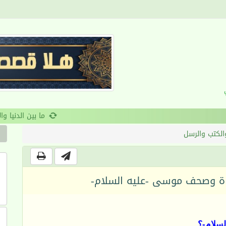
ن والانضباط السلوكي
والكتب والرسل
اة وصحف موسى -عليه السلام-
سلام-؟