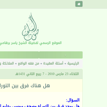
الموقع الرسمي لفضيلة الشيخ ياسر برهامي
‹
القرآ
الرئيسية
»
أسئلة العقيدة
»
من فقه الواقع
»
الملائكة 
الثلاثاء 23 مارس 2010 - 7 ربيع الثاني 1431هـ
هل هناك فرق بين التور
السؤال:
هل يوجد فرق بين التوراة وصحف موسى -عليه ال