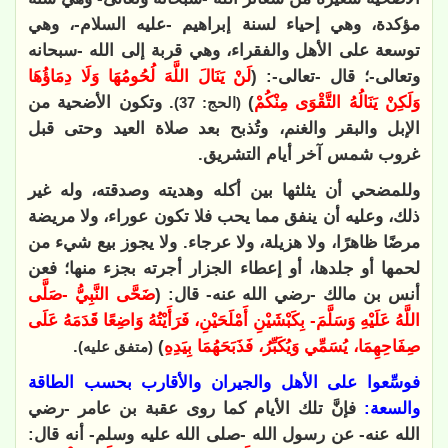
مؤكدة، وهي إحياء لسنة إبراهيم -عليه السلام-، وهي
توسعة على الأهل والفقراء، وهي قربة إلى الله -سبحانه
وتعالى-؛ قال -تعالى-: (
لَنْ يَنَالَ اللَّهَ لُحُومُهَا وَلَا دِمَاؤُهَا
وَلَكِنْ يَنَالُهُ التَّقْوَى مِنْكُمْ
)
. وتكون الأضحية من
(الحج: 37)
الإبل والبقر والغنم، وتُذبح بعد صلاة العيد وحتى قبل
غروب شمس آخر أيام التشريق.
وللمضحي أن يثلثها بين أكله وهديته وصدقته، وله غير
ذلك، وعليه أن ينفق مما يحب فلا تكون عوراء، ولا مريضة
مرضًا ظاهرًا، ولا هزيلة، ولا عرجاء. ولا يجوز بيع شيء من
لحمها أو جلدها، أو إعطاء الجزار أجرته بجزء منها؛ فعن
أنس بن مالك -رضي الله عنه- قال: (
ضَحَّى النَّبِيُّ -صَلَّى
اللَّهُ عَلَيْهِ وَسَلَّمَ- بِكَبْشَيْنِ أَمْلَحَيْنِ، فَرَأَيْتُهُ وَاضِعًا قَدَمَهُ عَلَى
صِفَاحِهِمَا، يُسَمِّي وَيُكَبِّرُ، فَذَبَحَهُمَا بِيَدِهِ
)
.
(متفق عليه)
فوسِّعوا على الأهل والجيران والأقارب بحسب الطاقة
والسعة:
فإنَّ تلك الأيام كما روى عقبة بن عامر -رضي
الله عنه- عن رسول الله -صلى الله عليه وسلم- أنه قال: