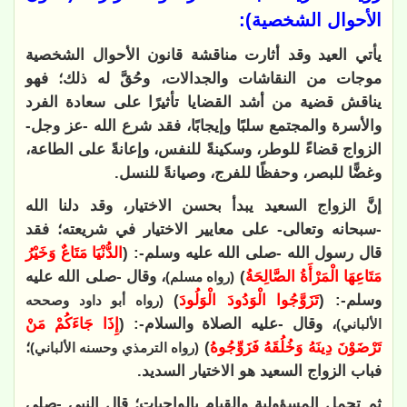
الأحوال الشخصية):
يأتي العيد وقد أثارت مناقشة قانون الأحوال الشخصية
موجات من النقاشات والجدالات، وحُقَّ له ذلك؛ فهو
يناقش قضية من أشد القضايا تأثيرًا على سعادة الفرد
والأسرة والمجتمع سلبًا وإيجابًا، فقد شرع الله -عز وجل-
الزواج قضاءً للوطر، وسكينةً للنفس، وإعانةً على الطاعة،
وغضًّا للبصر، وحفظًا للفرج، وصيانةً للنسل.
إنَّ الزواج السعيد يبدأ بحسن الاختيار، وقد دلنا الله
-سبحانه وتعالى- على معايير الاختيار في شريعته؛ فقد
قال رسول الله -صلى الله عليه وسلم-: (
الدُّنْيَا مَتَاعٌ وَخَيْرُ
مَتَاعِهَا الْمَرْأَةُ الصَّالِحَةُ
)
، وقال -صلى الله عليه
(رواه مسلم)
وسلم-: (
تَزَوَّجُوا الْوَدُودَ الْوَلُودَ
)
(رواه أبو داود وصححه
، وقال -عليه الصلاة والسلام-: (
إِذَا جَاءَكُمْ مَنْ
الألباني)
تَرْضَوْنَ دِينَهُ وَخُلُقَهُ فَزَوِّجُوهُ
)
؛
(رواه الترمذي وحسنه الألباني)
فباب الزواج السعيد هو الاختيار السديد.
ثم تحمل المسؤولية والقيام بالواجبات؛ قال النبي -صلى