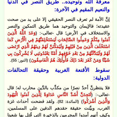
معرفة الله وتوحيده.. طريق النصر في الدنيا
والنعيم المقيم في الآخرة:
إنَّ الأمة لم تعرف النصر الحقيقي إلا على يد من صحت
عقيدته؛ فالإيمان والتوحيد هما طريق التمكين والنصر
والاستخلاف في الأرض؛ قال -تعالى-: (
وَعَدَ اللَّهُ الَّذِينَ
آمَنُوا مِنْكُمْ وَعَمِلُوا الصَّالِحَاتِ لَيَسْتَخْلِفَنَّهُمْ فِي الْأَرْضِ كَمَا
اسْتَخْلَفَ الَّذِينَ مِنْ قَبْلِهِمْ وَلَيُمَكِّنَنَّ لَهُمْ دِينَهُمُ الَّذِي ارْتَضَى
لَهُمْ وَلَيُبَدِّلَنَّهُمْ مِنْ بَعْدِ خَوْفِهِمْ أَمْنًا يَعْبُدُونَنِي لَا يُشْرِكُونَ بِي
شَيْئًا وَمَنْ كَفَرَ بَعْدَ ذَلِكَ فَأُولَئِكَ هُمُ الْفَاسِقُونَ
)
.
(النور: 55)
سقوط الأقنعة الغربية وحقيقة التحالفات
الدولية:
فلا ينتظرنَّ أحدٌ نصرًا من مكذِّب بالدِّين محارب له؛ قال
-تعالى-: (
لَتَجِدَنَّ أَشَدَّ النَّاسِ عَدَاوَةً لِلَّذِينَ آمَنُوا الْيَهُودَ
وَالَّذِينَ أَشْرَكُوا
)
. ولقد فضحت أحداث غزة
(المائدة: 82)
الغرب، وبيَّنت حقيقة حقدهم الدفين على المسلمين،
وكيف أنهم أمدوا المجرمين بالذخيرة التي قُتل بها شعبنا