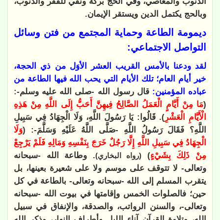
الذنوب والمعاصي، وفي الحج بركة ونفي للفقر والذنوب،
وبالحج يكتمل الدين ويستقر الإيمان.
ديمومة الطاعة وحماية المجتمع من فتن وسائل
التواصل الاجتماعي:
لقد ودعنا بالأمس القريب العشر الأوَل من ذي الحجة،
خير أيام العام؛ تلك الأيام التي يحب الله فيها الطاعة من
عباده المؤمنين:
قال رسول الله -صلى الله عليه وسلم-:
(
مَا مِنْ أَيَّامٍ الْعَمَلُ الصَّالِحُ فِيهِنَّ أَحَبُّ إِلَى اللَّهِ مِنْ هَذِهِ
الْأَيَّامِ الْعَشْرِ
). قَالُوا: يَا رَسُولَ اللَّهِ، وَلَا الْجِهَادُ فِي سَبِيلِ
اللَّهِ؟ فَقَالَ رَسُولُ اللَّهِ -صَلَّى اللَّهُ عَلَيْهِ وَسَلَّمَ-: (
وَلَا
الْجِهَادُ فِي سَبِيلِ اللَّهِ إِلَّا رَجُلٌ خَرَجَ بِنَفْسِهِ وَمَالِهِ فَلَمْ يَرْجِعْ
مِنْ ذَلِكَ بِشَيْءٍ
)
. وطاعة الله -سبحانه
(رواه البخاري)
وتعالى- لا تتوقف على موسم ولا على شعيرة بعينها، بل
يتقرب المسلم إلى الله -سبحانه وتعالى- بالطاعة في كل
حين؛ فالصلوات الخمس وإقامتها في بيوت الله -سبحانه
وتعالى-، والسنن الرواتب، والصدقة، والإنفاق في سبيل
الله، وتلاوة القرآن آناء الليل وأطراف النهار، وذكر الله