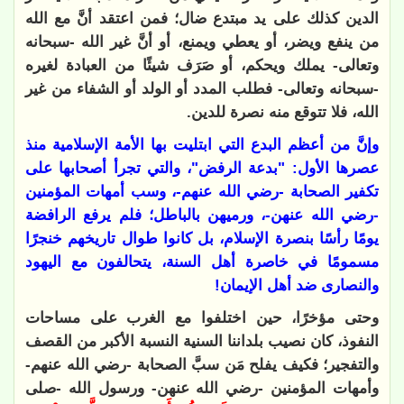
الدين كذلك على يد مبتدع ضال؛ فمن اعتقد أنَّ مع الله
من ينفع ويضر، أو يعطي ويمنع، أو أنَّ غير الله -سبحانه
وتعالى- يملك ويحكم، أو صَرَف شيئًا من العبادة لغيره
-سبحانه وتعالى- فطلب المدد أو الولد أو الشفاء من غير
الله، فلا تتوقع منه نصرة للدين.
وإنَّ من أعظم البدع التي ابتليت بها الأمة الإسلامية منذ
عصرها الأول: "بدعة الرفض"، والتي تجرأ أصحابها على
تكفير الصحابة -رضي الله عنهم-، وسب أمهات المؤمنين
-رضي الله عنهن-، ورميهن بالباطل؛ فلم يرفع الرافضة
يومًا رأسًا بنصرة الإسلام، بل كانوا طوال تاريخهم خنجرًا
مسمومًا في خاصرة أهل السنة، يتحالفون مع اليهود
والنصارى ضد أهل الإيمان!
وحتى مؤخرًا، حين اختلفوا مع الغرب على مساحات
النفوذ، كان نصيب بلداننا السنية النسبة الأكبر من القصف
والتفجير؛ فكيف يفلح مَن سبَّ الصحابة -رضي الله عنهم-
وأمهات المؤمنين -رضي الله عنهن- ورسول الله -صلى