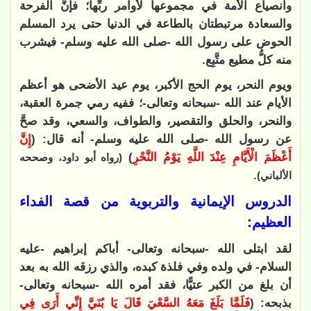
وانصياع الأمة في مجموعها لأوامر ربِّها؛ فإنَّ الفرحة
والسعادة مرتبطتان بالطاعة في الدنيا حتى يرد المسلم
الحوض على رسول الله -صلى الله عليه وسلم- فيشرب
منه كلُّ مطيع متَّبِع.
ويوم النحر، يوم الحج الأكبر، يوم عيد الأضحى هو أعظم
الأيام عند الله -سبحانه وتعالى-؛ ففيه رمي جمرة العقبة،
والنحر، والحلق والتقصير، والطواف، والسعي، وقد صحَّ
عن رسول الله -صلى الله عليه وسلم- أنه قال: (
إِنَّ
أَعْظَمَ الْأَيَّامِ عِنْدَ اللَّهِ يَوْمُ النَّحْرِ
)
(رواه أبو داود، وصححه
.
الألباني)
الدروس الإيمانية والتربوية من قصة الفداء
العظيم:
لقد ابتلى الله -سبحانه وتعالى- أباكم إبراهيم -عليه
السلام- في ولده وفي فلذة كبده، والذي رزقه الله به بعد
أن بلغ من الكبر عتيًّا، فقد أمره الله -سبحانه وتعالى-
بذبحه: (
فَلَمَّا بَلَغَ مَعَهُ السَّعْيَ قَالَ يَا بُنَيَّ إِنِّي أَرَى فِي