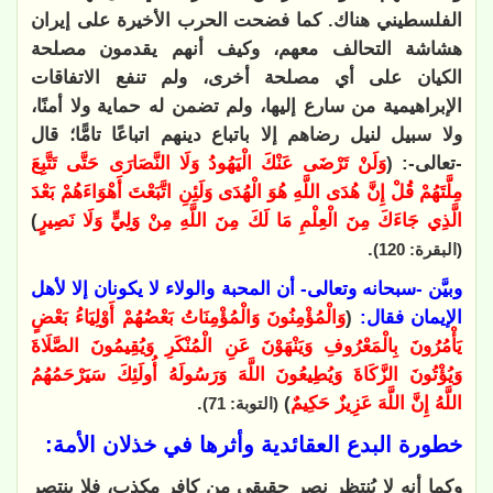
الفلسطيني هناك. كما فضحت الحرب الأخيرة على إيران
هشاشة التحالف معهم، وكيف أنهم يقدمون مصلحة
الكيان على أي مصلحة أخرى، ولم تنفع الاتفاقات
الإبراهيمية من سارع إليها، ولم تضمن له حماية ولا أمنًا،
ولا سبيل لنيل رضاهم إلا باتباع دينهم اتباعًا تامًّا؛ قال
-تعالى-: (
وَلَنْ تَرْضَى عَنْكَ الْيَهُودُ وَلَا النَّصَارَى حَتَّى تَتَّبِعَ
مِلَّتَهُمْ قُلْ إِنَّ هُدَى اللَّهِ هُوَ الْهُدَى وَلَئِنِ اتَّبَعْتَ أَهْوَاءَهُمْ بَعْدَ
الَّذِي جَاءَكَ مِنَ الْعِلْمِ مَا لَكَ مِنَ اللَّهِ مِنْ وَلِيٍّ وَلَا نَصِيرٍ
)
.
(البقرة: 120)
وبيَّن -سبحانه وتعالى- أن المحبة والولاء لا يكونان إلا لأهل
الإيمان فقال:
(
وَالْمُؤْمِنُونَ وَالْمُؤْمِنَاتُ بَعْضُهُمْ أَوْلِيَاءُ بَعْضٍ
يَأْمُرُونَ بِالْمَعْرُوفِ وَيَنْهَوْنَ عَنِ الْمُنْكَرِ وَيُقِيمُونَ الصَّلَاةَ
وَيُؤْتُونَ الزَّكَاةَ وَيُطِيعُونَ اللَّهَ وَرَسُولَهُ أُولَئِكَ سَيَرْحَمُهُمُ
اللَّهُ إِنَّ اللَّهَ عَزِيزٌ حَكِيمٌ
)
.
(التوبة: 71)
خطورة البدع العقائدية وأثرها في خذلان الأمة:
وكما أنه لا يُنتظر نصر حقيقي من كافر مكذب، فلا ينتصر