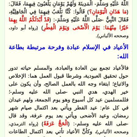
اللَّهُ عَلَيْهِ وَسَلَّمَ- الْمَدِينَةَ وَلَهُمْ يَوْمَانِ يَلْعَبُونَ فِيهِمَا، فَقَالَ:
(
مَا هَذَانِ الْيَوْمَانِ؟
) قَالُوا: كُنَّا نَلْعَبُ فِيهِمَا فِي الْجَاهِلِيَّةِ،
فَقَالَ النَّبِيُّ -صَلَّى اللَّهُ عَلَيْهِ وَسَلَّمَ-: (
قَدْ أَبْدَلَكُمُ اللَّهُ بِهِمَا
خَيْرًا مِنْهُمَا: يَوْمَ الْأَضْحَى وَيَوْمَ الْفِطْرِ
)
(رواه أبو داود،
.
وصححه الألباني)
الأعياد في الإسلام عبادة وفرحة مرتبطة بطاعة
الله:
فالأعياد تجمع بين العادة والعبادة، والمسلم حياته تدور
حول تحقيق العبودية، وشرطا قبول العمل هما: الإخلاص
والاتباع؛ ابتغاء وجه الله بالعمل الصالح، وأن يكون على
خير الهدي، هدي النبي -صلى الله عليه وسلم-؛
فللمسلمين عيد كل أسبوع وهو يوم الجمعة، ولهم عيدان
في كل عام: عيد الفطر ويأتي بعد اكتمال صيام شهر
رمضان، وعيد الأضحى ويأتي بعد يوم عرفة، وقد قال
-صلى الله عليه وسلم-: (
الْحَجُّ عَرَفَةُ
)
(رواه الترمذي،
، وكأنَّ الأعياد تأتي بعد اكتمال الطاعات
وصححه الألباني)