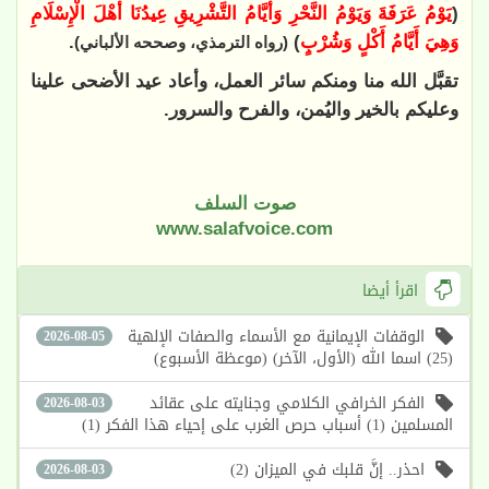
(
يَوْمُ عَرَفَةَ وَيَوْمُ النَّحْرِ وَأَيَّامُ التَّشْرِيقِ عِيدُنَا أَهْلَ الْإِسْلَامِ
وَهِيَ أَيَّامُ أَكْلٍ وَشُرْبٍ
)
.
(رواه الترمذي، وصححه الألباني)
تقبَّل الله منا ومنكم سائر العمل، وأعاد عيد الأضحى علينا
وعليكم بالخير واليُمن، والفرح والسرور.
صوت السلف
www.salafvoice.com
اقرأ أيضا
الوقفات الإيمانية مع الأسماء والصفات الإلهية
2026-08-05
(25) اسما الله (الأول، الآخر) (موعظة الأسبوع)
الفكر الخرافي الكلامي وجنايته على عقائد
2026-08-03
المسلمين (1) أسباب حرص الغرب على إحياء هذا الفكر (1)
احذر.. إنَّ قلبك في الميزان (2)
2026-08-03