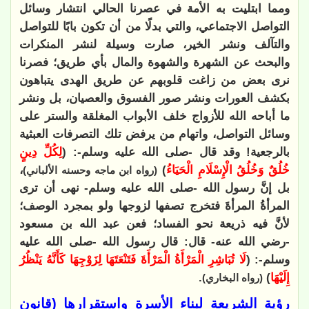
ومما ابتليت به الأمة في عصرنا الحالي انتشار وسائل
التواصل الاجتماعي، والتي بدلًا من أن تكون بابًا للتواصل
والتآلف ونشر الخير، صارت وسيلة لنشر المنكرات
والبحث عن الشهرة والشهوة والمال بأي طريق؛ فصرنا
نرى بعض من زاغت قلوبهم عن طريق الهدى يتباهون
بكشف العورات ونشر صور الفسوق والعصيان، بل ونشر
ما أباحه الله للأزواج خلف الأبواب المغلقة والستر على
وسائل التواصل، واتهام من يرفض تلك التصرفات العبثية
بالرجعية! وقد قال -صلى الله عليه وسلم-: (
لِكُلِّ دِينٍ
خُلُقٌ وَخُلُقُ الْإِسْلَامِ الْحَيَاءُ
)
،
(رواه ابن ماجه وحسنه الألباني)
بل إنَّ رسول الله -صلى الله عليه وسلم- نهى أن ترى
المرأةُ المرأةَ فتخرج تصفها لزوجها ولو بمجرد الوصف؛
لأنَّ فيه ذريعة نحو الفساد؛ فعن عبد الله بن مسعود
-رضي الله عنه- قال: قال رسول الله -صلى الله عليه
وسلم-: (
لَا تُبَاشِرِ الْمَرْأَةُ الْمَرْأَةَ فَتَنْعَتَهَا لِزَوْجِهَا كَأَنَّهُ يَنْظُرُ
إِلَيْهَا
)
.
(رواه البخاري)
رؤية الشريعة لبناء الأسرة واستقرارها (قانون