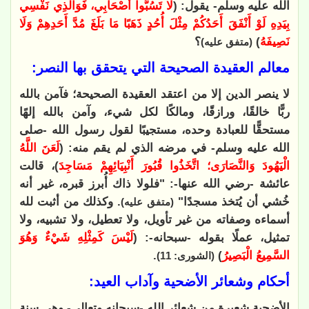
الله عليه وسلم- يقول: (
لَا تَسُبُّوا أَصْحَابِي، فَوَالَّذِي نَفْسِي
بِيَدِهِ لَوْ أَنْفَقَ أَحَدُكُمْ مِثْلَ أُحُدٍ ذَهَبًا مَا بَلَغَ مُدَّ أَحَدِهِمْ وَلَا
نَصِيفَهُ
)
؟
(متفق عليه)
معالم العقيدة الصحيحة التي يتحقق بها النصر:
لا ينصر الدين إلا من اعتقد العقيدة الصحيحة؛ فآمن بالله
ربًّا خالقًا، ورازقًا، ومالكًا لكل شيء، وآمن بالله إلهًا
مستحقًّا للعبادة وحده، مستجيبًا لقول رسول الله -صلى
الله عليه وسلم- في مرضه الذي لم يقم منه: (
لَعَنَ اللَّهُ
الْيَهُودَ وَالنَّصَارَى؛ اتَّخَذُوا قُبُورَ أَنْبِيَائِهِمْ مَسَاجِدَ
)، قالت
عائشة -رضي الله عنها-: "فلولا ذاك أُبرز قبره، غير أنه
خُشي أن يُتخذ مسجدًا"
. وكذلك من أثبت لله
(متفق عليه)
أسماءه وصفاته من غير تأويل، ولا تعطيل، ولا تشبيه، ولا
تمثيل، عملًا بقوله -سبحانه-: (
لَيْسَ كَمِثْلِهِ شَيْءٌ وَهُوَ
السَّمِيعُ الْبَصِيرُ
)
.
(الشورى: 11)
أحكام وشعائر الأضحية وآداب العيد:
الأضحية شعيرة من شعائر الله -سبحانه وتعالى- وهي سنة