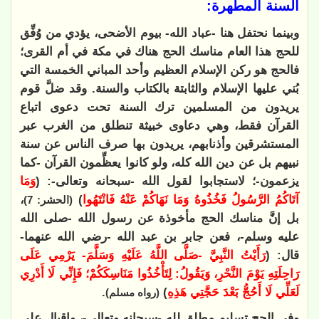
السنة المطهرة:
وبينما نحتفل هنا -عباد الله- بيوم الأضحى، يؤدي من وُفِّق
للحج هذا العام مناسك الحج هناك في مكة في أم القرى؛
فالحج هو ركن الإسلام العظيم وأحد المباني الخمسة التي
بُني عليها الإسلام والثابتة بالكتاب والسنة. وقد ضلَّ قوم
يريدون من المسلمين ترك السنة تحت دعوى اتباع
القرآن فقط، وهي دعاوى خبيثة تنطلق من الغرب عبر
المستشرقين وأذنابهم، يريدون بها صرف الناس عن سنة
نبيهم بل عن دين الله كله، ولو كانوا يعظِّمون القرآن -كما
يزعمون-؛ لاستجابوا لقول الله -سبحانه وتعالى-: (
وَمَا
آتَاكُمُ الرَّسُولُ فَخُذُوهُ وَمَا نَهَاكُمْ عَنْهُ فَانْتَهُوا
)
،
(الحشر: 7)
بل إنَّ مناسك الحج مأخوذة عن رسول الله -صلى الله
عليه وسلم-، فعن جابر بن عبد الله -رضي الله عنهما-
قال: (
رَأَيْتُ النَّبِيَّ -صَلَّى اللَّهُ عَلَيْهِ وَسَلَّمَ- يَرْمِي عَلَى
رَاحِلَتِهِ يَوْمَ النَّحْرِ، وَيَقُولُ: لِتَأْخُذُوا مَنَاسِكَكُمْ؛ فَإِنِّي لَا أَدْرِي
لَعَلِّي لَا أَحُجُّ بَعْدَ حَجَّتِي هَذِهِ
)
.
(رواه مسلم)
وفي الحج تسليم مطلق لله -سبحانه وتعالى-، وإقبال على