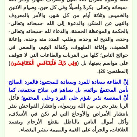
-سبحانه وتعالى- بكرةً وأصيلًا وفي كل حين، وصيام الاثنين
والخميس وثلاثة أيام من كل شهر، والأمر بالمعروف
والنهي عن المنكر، والدعوة إلى الله -سبحانه وتعالى-
بالحكمة والموعظة الحسنة، والدعاء لله -سبحانه وتعالى-
وحده، والذبح له وحده، وطلب المدد منه وحده، وإعانة
الضعيف، وإغاثة الملهوف، وكفالة اليتيم، والسعي في
حوائج الناس؛ كلها من القربات والطاعات التي لا تتوقف
على مواسم بعينها، بل (
وَفِي ذَلِكَ فَلْيَتَنَافَسِ الْمُتَنَافِسُونَ
)
.
(المطففين: 26)
إنَّ الطاعة سعادة للفرد وسعادة للمجتمع؛ فالفرد الصالح
يأمن المجتمعُ بوائقه، بل يساهم في صلاح مجتمعه، كما
أنَّ المعصية نذير شؤم على الفرد وعلى المجتمع؛
فأكل
الربا ينذر بحرب من الله ورسوله، وانتشار الفواحش ينذر
بانتشار الأمراض والأوجاع التي لم تكن في الأسلاف،
وأكل أموال الناس بالباطل يقطع الأرحام ويفسد
العلاقات، والجرأة على الغيبة والنميمة تنشر البغضاء.