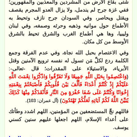
شتى بقاع الأرض من المشردين والمعذبين والمقهورين؛
ففي غزة جرح لم يندمل، ولا يزال العدو المجرم يقصف
ويقتل ويحاصر، وفي السودان جرح نازف وتحيط به
الأطماع حول موانيه وذهبه وحرثه وصمغه، وفي لبنان
وليبيا، وها هي أطماع الغرب والشرق تحيط بالشرق
الأوسط من كل مكان.
وفي الاعتصام بحبل الله نجاة، وفي عدم الفرقة وجمع
الكلمة ردع لكلِّ مَن تسول له نفسه ترويع الآمنين وقتل
الأبرياء، والاستيلاء على المقدرات؛ قال -تعالى-:
(
وَاعْتَصِمُوا بِحَبْلِ اللَّهِ جَمِيعًا وَلَا تَفَرَّقُوا وَاذْكُرُوا نِعْمَتَ اللَّهِ
عَلَيْكُمْ إِذْ كُنْتُمْ أَعْدَاءً فَأَلَّفَ بَيْنَ قُلُوبِكُمْ فَأَصْبَحْتُمْ بِنِعْمَتِهِ
إِخْوَانًا وَكُنْتُمْ عَلَى شَفَا حُفْرَةٍ مِنَ النَّارِ فَأَنْقَذَكُمْ مِنْهَا كَذَلِكَ
يُبَيِّنُ اللَّهُ لَكُمْ آيَاتِهِ لَعَلَّكُمْ تَهْتَدُونَ
)
.
(آل عمران: 103)
فاللهم نجِّ المستضعفين من المؤمنين، اللهم اشدد وطأتك
على أعداء الإسلام، اللهم اجعلها عليهم سنين كسني
يوسف.