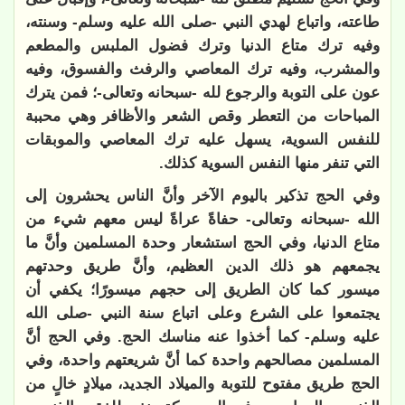
طاعته، واتباع لهدي النبي -صلى الله عليه وسلم- وسنته،
وفيه ترك متاع الدنيا وترك فضول الملبس والمطعم
والمشرب، وفيه ترك المعاصي والرفث والفسوق، وفيه
عون على التوبة والرجوع لله -سبحانه وتعالى-؛ فمن يترك
المباحات من التعطر وقص الشعر والأظافر وهي محببة
للنفس السوية، يسهل عليه ترك المعاصي والموبقات
التي تنفر منها النفس السوية كذلك.
وفي الحج تذكير باليوم الآخر وأنَّ الناس يحشرون إلى
الله -سبحانه وتعالى- حفاةً عراةً ليس معهم شيء من
متاع الدنيا، وفي الحج استشعار وحدة المسلمين وأنَّ ما
يجمعهم هو ذلك الدين العظيم، وأنَّ طريق وحدتهم
ميسور كما كان الطريق إلى حجهم ميسورًا؛ يكفي أن
يجتمعوا على الشرع وعلى اتباع سنة النبي -صلى الله
عليه وسلم- كما أخذوا عنه مناسك الحج. وفي الحج أنَّ
المسلمين مصالحهم واحدة كما أنَّ شريعتهم واحدة، وفي
الحج طريق مفتوح للتوبة والميلاد الجديد، ميلادٍ خالٍ من