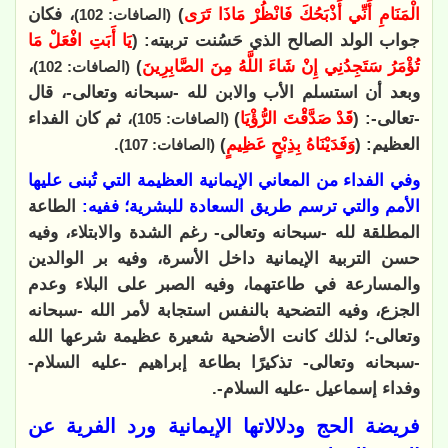
الْمَنَامِ أَنِّي أَذْبَحُكَ فَانْظُرْ مَاذَا تَرَى
)
، فكان
(الصافات: 102)
جواب الولد الصالح الذي حَسُنت تربيته: (
يَا أَبَتِ افْعَلْ مَا
تُؤْمَرُ سَتَجِدُنِي إِنْ شَاءَ اللَّهُ مِنَ الصَّابِرِينَ
)
،
(الصافات: 102)
وبعد أن استسلم الأب والابن لله -سبحانه وتعالى-، قال
-تعالى-: (
قَدْ صَدَّقْتَ الرُّؤْيَا
)
، ثم كان الفداء
(الصافات: 105)
العظيم: (
وَفَدَيْنَاهُ بِذِبْحٍ عَظِيمٍ
)
.
(الصافات: 107)
وفي الفداء من المعاني الإيمانية العظيمة التي تُبنى عليها
الأمم والتي ترسم طريق السعادة للبشرية؛ ففيه:
الطاعة
المطلقة لله -سبحانه وتعالى- رغم الشدة والابتلاء، وفيه
حسن التربية الإيمانية داخل الأسرة، وفيه بر الوالدين
والمسارعة في طاعتهما، وفيه الصبر على البلاء وعدم
الجزع، وفيه التضحية بالنفس استجابة لأمر الله -سبحانه
وتعالى-؛ لذلك كانت الأضحية شعيرة عظيمة شرعها الله
-سبحانه وتعالى- تذكيرًا بطاعة إبراهيم -عليه السلام-
وفداء إسماعيل -عليه السلام-.
فريضة الحج ودلالاتها الإيمانية ورد الفرية عن