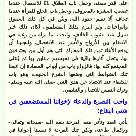
على قدر سعته، وجعل باب الطلاق بابًا للانفصال عندما
تصعب العشرة بالمعروف، وجعل باب الخلع للمرأة عندما
تخاف ألا تقيم حدود الله، وبيَّن في كل ذلك الحقوق
والواجبات. ولو التزم بذلك المسلمون لكان ذلك خير
سبيل عند نشوب الخلاف، ولتجنبنا ما نراه من رغبة في
الانتقام بين الأزواج والأُسَر عند الانفصال، ولتجنبنا أن
يدفع الأبناء ثمن تلك المعارك التي هم أول من يحترقون
بها، وتظل آثارها باقية في نفوسهم مبتلين بها ثم يُبتلى
المجتمع كله بها؛ فالزواج باب من أبواب السعادة إن اتبعنا
تلك الضوابط التي وضعها الشرع الحنيف، وهو باب
للشقاء عند الابتعاد عن هدي النبي -صلى الله عليه وسلم-
وترك النفس للانتقام والتشفي.
واجب النصرة والدعاء لإخواننا المستضعفين في
شتى البقاع:
يأتي العيد وتأتي معه الفرحة بنعم الله -سبحانه وتعالى-
وبإكمال طاعته، ولكن تلك الفرحة لا تنسينا إخواننا في