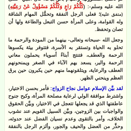
الله عليه وسلم-: (
كُلُّكُمْ رَاعٍ وَكُلُّكُمْ مَسْؤُولٌ عَنْ رَعِيَّتِهِ
)
؛ فعلى الرجل النفقة وتحمُّل المهام الشاقة
(متفق عليه)
وله القوامة، وعلى المرأة حسن التبعل والطاعة ولها أن
تصان وتحفظ.
وجعل الله -سبحانه وتعالى- بينهما من المودة والرحمة ما
تحلو به الحياة وتستقر به الأسرة، فتتوفر بيئة يكسوها
الرحمة والعطف، فتنتج أبناءً أسوياء يحملون معاني
الرحمة والبر، يسعد بهم الآباء في الصغر
ويمنحونهم
العطف والرعاية، ويتلقونهما منهم حين يكبرون حين يرق
العظم وينحني الظهر.
لقد بيَّن الإسلام عوامل نجاح الزواج:
فأمر بحسن الاختيار،
واشترط موافقة الولي لرعاية مصلحة المرأة، وكبح جنوح
عاطفتها الذي قد يجعلها تتعجل في الاختيار، وبيَّن الحقوق
والواجبات بين الزوجين، وبيَّن السبيل القويم عند نشوب
الخلاف، وأمر بالتقوى وعدم نسيان الفضل عند حدوثه،
وحذَّر من العضل والحيف والجور، وألزم الرجل بالنفقة