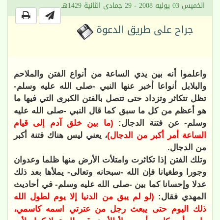
الخميس 03 يوليه 2008 - 29 جمادى الثانية 1429هـ
جراح على طريق الدعوة
واعلموا أنه بين يدي الساعة من أنواع الفتن والملاحم
والبلابل أنواعا أخبر عنها النبي -صلى الله عليه وسلم-
تظل تتكاثر وتزداد حتى تتصل بالفتن الكبرى التي فيها ما
هو أعظم من كل ما سبق كما قال النبي -صلى الله عليه
وسلم- عن فتنة الدجال:
(ما بين خلق آدم إلى قيام
الساعة أمر أكبر من الدجال)
، يعني ليس هناك فتنة أكبر
من الدجال.
وتلك الفتن إذا تكاثرت وامتلأت الأرض منها ظلما وعدوان
وجورا وطغيانا فإن الله -سبحانه وتعالى- يملأها بعد ذلك
عدلا وإحسانا كما بين -صلى الله عليه وسلم- في أحاديث
المهدي فقال:
(لو لم يبق من الدنيا إلا يوم لطول الله
ذلك اليوم حتى يبعث رجل من عترتي اسمه كاسمي،