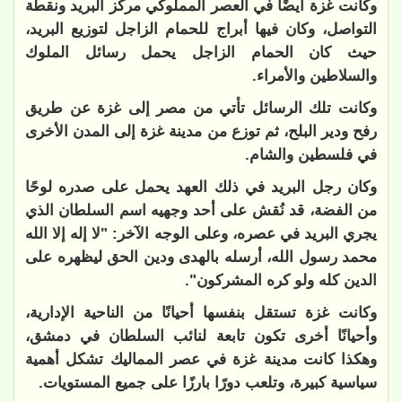
وكانت غزة أيضًا في العصر المملوكي مركز البريد ونقطة
التواصل، وكان فيها أبراج للحمام الزاجل لتوزيع البريد،
حيث كان الحمام الزاجل يحمل رسائل الملوك
والسلاطين والأمراء.
وكانت تلك الرسائل تأتي من مصر إلى غزة عن طريق
رفح ودير البلح، ثم توزع من مدينة غزة إلى المدن الأخرى
في فلسطين والشام.
وكان رجل البريد في ذلك العهد يحمل على صدره لوحًا
من الفضة، قد نُقش على أحد وجهيه اسم السلطان الذي
يجري البريد في عصره، وعلى الوجه الآخر: "لا إله إلا الله
محمد رسول الله، أرسله بالهدى ودين الحق ليظهره على
الدين كله ولو كره المشركون".
وكانت غزة تستقل بنفسها أحيانًا من الناحية الإدارية،
وأحيانًا أخرى تكون تابعة لنائب السلطان في دمشق،
وهكذا كانت مدينة غزة في عصر المماليك تشكل أهمية
سياسية كبيرة، وتلعب دورًا بارزًا على جميع المستويات.