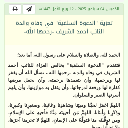
الخميس 04 سبتمبر 2025 - 12 ربيع الأول 1447هـ
تعزية "الدعوة السلفية" في وفاة والدة
النائب أحمد الشريف -رحمها الله-
الحمد لله، والصلاة والسلام على رسول الله، أما بعد؛
ف
تتقدم "الدعوة السلفية" بخالص العزاء للنائب أحمد
الشريف في وفاة والدته -رحمها الله-، نسأل الله أن يغفر
لها ويرحمها، وأن يتغمدها برحمته، وأن يجعل مرضها
كفارة لها ورفعة لدرجاتها، وأن يثقل به موازينها، وأن يلهم
أسرتها الصبر والسلوان.
اللهمَّ اغفرْ لحيِّنا وميتِنا وشاهدِنا وغائبِنا، وصغيرِنا وكبيرِنا،
وذَكَرِنا وأنثانا، اللهمَّ مَن أحييتَه مِنَّا؛ فأحيهِ على الإسلامِ،
ومن توفَّيتَه منا فتوفَّهُ على الإيمانِ، اللهمَّ لا تحرمنا أجرَها،
ولا تضلَّنا بعدها
.