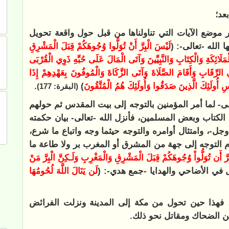
عد؛
وضع الآيات التي تناولناها من قبل حول واقعة تحويل
 الله -تعالى-: (
لَيْسَ الْبِرَّ أَنْ تُوَلُّوا وُجُوهَكُمْ قِبَلَ الْمَشْرِقِ
الْمَلَائِكَةِ وَالْكِتَابِ وَالنَّبِيِّينَ وَآتَى الْمَالَ عَلَى حُبِّهِ ذَوِي الْقُرْبَى
الرِّقَابِ وَأَقَامَ الصَّلَاةَ وَآتَى الزَّكَاةَ وَالْمُوفُونَ بِعَهْدِهِمْ إِذَا
ِ أُولَئِكَ الَّذِينَ صَدَقُوا وَأُولَئِكَ هُمُ الْمُتَّقُونَ
)
.
(البقرة: 177)
الى- لما أمر المؤمنين بالتوجه إلى بيت المقدس ثم حولهم
لكتاب وبعض المسلمين، فأنزل الله -تعالى- بيان حكمته
جل-، وامتثال أوامره والتوجه حيثما وجه واتباع ما شرع،
وم التوجه إلى جهة من المشرق أو المغرب بر ولا طاعة ما
ِرَّ أَن تُوَلُّواْ وُجُوهَكُمْ قِبَلَ الْمَشْرِقِ وَالْمَغْرِبِ وَلَـكِنَّ الْبِرَّ مَنْ
ل في الأضاحي والهدايا -جمع هدي-: (
لَن يَنَالَ اللَّهَ لُحُومُهَا
ا، فهذا حين تحول من مكة إلى المدينة ونزلت الفرائض
عن الضحاك ومقاتل نحو ذلك.