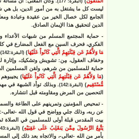
الْمُتَّقُونَ
)
. وكأن المعنى: أن مسألة تع
(البقرة: 177)
ليست كل ما يشتغل به من أمور الدين، بل هي شعب
الجامع لكل خصال الخير من عقيدة وعبادة ومعام
الدين لتحقيق هذا الإيمان الصادق.
- حماية المجتمع المسلم من شبهات الأعداء وغ
الفكري، فحرف السين مع الفعل المضارع في كلمة
مَا وَلاَّهُمْ عَن قِبْلَتِهِمُ الَّتِي كَانُواْ عَلَيْهَا
)
،
(البقرة:142)
وخفاف العقول، مِن: تشويش وتشكيك، وإثارة لل
حماية للمسلمين من شرهم، ولقن المسلمين الجو
(
مَا وَلاَّهُمْ عَن قِبْلَتِهِمُ الَّتِي كَانُواْ عَلَيْهَا
) يجيبوهم 
مُّسْتَقِيم
)
. وبذلك توأد الشبهة في مهد
(البقرة:142)
التحصين من المرض ومقاومته قبل انتشاره.
- تمحيص المؤمنين وتمرينهم على الطاعة والسماع ل
عن ربه، وذلك جلي وواضح في قول الله -تعالى-: 
بيت المقدس قبلة أولى للمسلمين في الصلاة ثم 
يَتَّبِعُ الرَّسُولَ مِمَّن يَنقَلِبُ عَلَى عَقِبَيْهِ
)
(البقرة:143)
بأمر من الله -تعالى-، والاتجاه بعد ذلك إلى المس