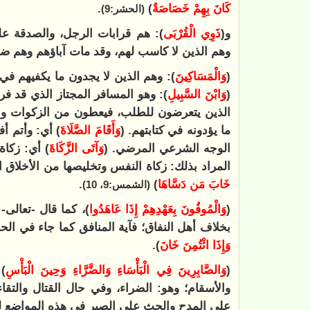
كَانَ بِهِمْ خَصَاصَةٌ
)
.
(الحشر:9)
و(
ذَوِي الْقُرْبَى
): هم قرابات الرجل، والصدقة عل
وهم الذين لا كاسب لهم، وقد مات آباؤهم وهم ضع
(
وَالْمَسَاكِينَ
): وهم الذين لا يجدون ما يكفيهم ف
(
وَابْنَ السَّبِيلِ
): وهو المسافر المجتاز الذي قد فر
الذين يتعرضون للطلب، فيعطون من الزكوات وا
ما يؤدونه في كتابتهم. (
وَأَقَامَ الصَّلَاةَ
) أي: وأتم أ
الوجه الشرعي المرضي. (
وَآتَى الزَّكَاةَ
) أي: زكاة
المراد بذلك: زكاة النفس وتخليصها من الأخلاق الد
خَابَ مَن دَسَّاهَا
)
.
(الشمس:9، 10)
(
وَالْمُوفُونَ بِعَهْدِهِمْ إِذَا عَاهَدُوا
)، كما قال -تعالى-:
بخلاف أهل النفاق؛ فآية المنافق كما جاء في الح
‌وَإِذَا ‌ائْتُمِنَ ‌خَانَ
).
(
وَالصَّابِرِينَ فِي الْبَأْسَاءِ وَالضَّرَّاءِ وَحِينَ الْبَأْسِ
)
والأسقام؛ وهو: الضراء، وفي حال القتال والتقا
على المدح والحث على الصبر في هذه المواضع لشد