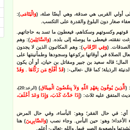
ى أولي القربى هي صدقة، وهي أيضًا صلة، (
وَالْيَتَامَى
):
فاء صغار دون البلوغ والقدرة على التكسب.
ي قوتهم وكسوتهم وسكناهم، فيعطون ما تسد به حاجاتهم.
غت نفقته، فيعطى ما يوصله إلى بلده. (
وَالسَّائِلِينَ
): وهم
لصدقات. (
وَفِي الرِّقَابِ
): وهم المكاتبون الذين لا يجدون
فعال الصلاة في أوقاتها بركوعها وسجودها وطمأنينتها على
 المال؛ قاله سعيد بن جبير ومقاتل بن حيان، أو أن يكون
نيئة الرذيلة؛ كما قال -تعالى-: (
قَدْ أَفْلَحَ مَن زَكَّاهَا . وَقَدْ
 (
الَّذِينَ يُوفُونَ بِعَهْدِ اللّهِ وَلاَ يِنقُضُونَ الْمِيثَاق
)
،
(الرعد:20)
ديث المتفق عليه ثلاث: (
‌إِذَا ‌حَدَّثَ ‌كَذَبَ، ‌وَإِذَا ‌وَعَدَ ‌أَخْلَفَ،
 أي: في حال الفقر؛ وهو: البأساء، وفي حال المرض
ء الأعداء؛ وهو: حين البأس. وجاء نصب (
وَالصَّابِرِينَ
) هنا
تها ولصعوبة الصبر فيها. والله -تعالى- أعلم.