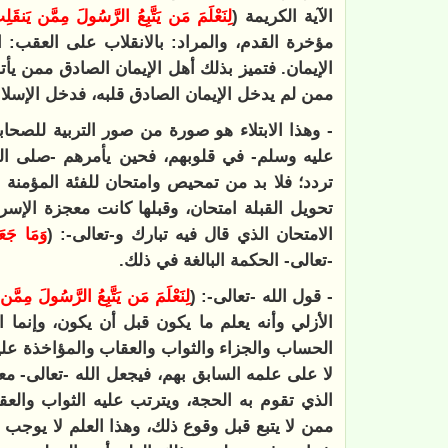
الآية الكريمة (
لِنَعْلَمَ مَن يَتَّبِعُ الرَّسُولَ مِمَّن يَنقَلِ
مؤخرة القدم، والمراد: بالانقلاب على العقب:
الإيمان. فتميز بذلك أهل الإيمان الصادق ممن ي
ممن لم يدخل الإيمان الصادق قلبه، فدخل الإسلا
- وهذا الابتلاء هو صورة من صور التربية للصحا
عليه وسلم- في قلوبهم، فحين يأمرهم -صلى الله
تردد؛ فلا بد من تمحيص وامتحان للفئة المؤمنة م
تحويل القبلة امتحان، وقبلها كانت معجزة الإسرا
الامتحان الذي قال فيه تبارك و-تعالى-: (
وَمَا جَعَلْ
-تعالى- الحكمة البالغة في ذلك.
- قول الله -تعالى-: (
لِنَعْلَمَ مَن يَتَّبِعُ الرَّسُولَ مِمَّن
الأزلي وأنه يعلم ما يكون قبل أن يكون، وإنما 
الحساب والجزاء والثواب والعقاب والمؤاخذة عليه
لا على علمه السابق بهم، فيجعل الله -تعالى- معل
الذي تقوم به الحجة، ويترتب عليه الثواب والعق
ممن لا يتبع قبل وقوع ذلك، وهذا العلم لا يوجب 