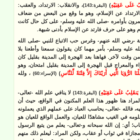
بُ عَلَى عَقِبَيْهِ
)
، والانقلاب: الارتداد، والعقب:
(البقرة:143)
 الارتداد عن الإسلام، وهو ما وقع من البعض من ضعاف
أتمرون بأوامره -صلى الله عليه وسلم- على كل حال كانت
م وهو على حرف فارتد عن الإسلام بأدنى شبهة.
بة -رضي الله عنهم- وغرس حب الاتباع للنبي -صلى الله
 عليه وسلم- بأمر مهما كان يقولون سمعنا وأطعنا بلا
ن وقت لآخر. فهاهنا بعد الهجرة إلى المدينة بقليل كان
ء والمعراج قبل الهجرة إلى المدينة بقليل امتحان، وهو
نَا الرُّؤيَا الَّتِي أَرَيْنَاكَ إِلاَّ فِتْنَةً لِّلنَّاسِ
)
، ولله
(الإسراء:60)
 يَنقَلِبُ عَلَى عَقِبَيْهِ
)
لا ينافي علم الله -تعالى-
(البقرة:143)
المراد هنا ظهور هذا العلم المكنون في الواقع، حيث أن
، فالله -تعالى- يحاسب العباد على عملهم الذي يعملونه
ومه في الغيب مشاهدًا للعيان، والعمل الواقع للعيان هو
اب؛ أي: إن الله سبحانه و-تعالى- يعلم من يتبع الرسول
مجازاة في ثواب أو عقاب، ولكن المراد: ليعلم ذلك منهم