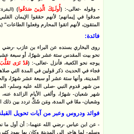
- وقوله -تعالى-: (
أُولَـئِكَ الَّذِينَ صَدَقُوا
)
(البقرة:177)
صدقوا في إيمانهم؛ لأنهم حققوا الإيمان القلبي
المتقون، لأنهم اتقوا المحارم وفعلوا الطاعات"
(ب
فائدة:
روى البخاري بسنده عن البراء بن عازب -رضي ا
نحو بيت المقدس ستة عشر شهرًا، أو سبعة عشر 
يوجه نحو الكعبة، فأنزل -تعالى-: (
قَدْ نَرَى تَقَلُّبَ
فجاء في الحديث ذكر قولين في المدة التي صلاه
المدينة، وأنها ستة عشر أو سبعة عشر شهرًا، وال
من شهر قدوم النبي -صلى الله عليه وسلم- المد
شهر شعبان- شهرًا، وألغى الأيام الزائدة عنه،
وشعبان- معًا في المدة، ومَن شَكَّ تردد بين ذلك ا
فوائد ودروس وعبر من آيات تحويل القبلة
- عن ابن عباس -رضي الله عنهما-: أن أول ما نس
وسلم- لما هاجر إلى المدينة وكان بها يهود كث