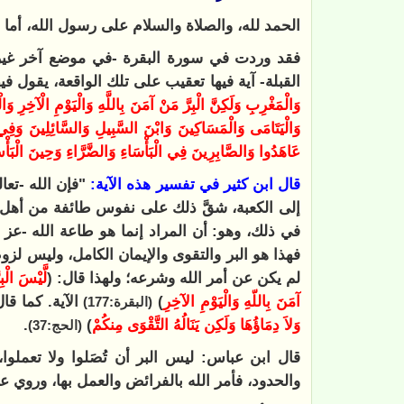
الحمد لله، والصلاة والسلام على رسول الله، أما ب
فقد وردت في سورة البقرة -في موضع آخر غير م
القبلة- آية فيها تعقيب على تلك الواقعة، يقول فيها
وَالْمَغْرِبِ وَلَكِنَّ الْبِرَّ مَنْ آمَنَ بِاللَّهِ وَالْيَوْمِ الْآخِرِ وَ
وَالْيَتَامَى وَالْمَسَاكِينَ وَابْنَ السَّبِيلِ وَالسَّائِلِينَ وَفِي 
عَاهَدُوا وَالصَّابِرِينَ فِي الْبَأْسَاءِ وَالضَّرَّاءِ وَحِينَ الْبَأْس
قال ابن كثير في تفسير هذه الآية:
"فإن الله -تع
إلى الكعبة، شقَّ ذلك على نفوس طائفة من أهل ا
في ذلك، وهو: أن المراد إنما هو طاعة الله -عز و
فهذا هو البر والتقوى والإيمان الكامل، وليس لز
لم يكن عن أمر الله وشرعه؛ ولهذا قال: (
لَّيْسَ الْب
آمَنَ بِاللّهِ وَالْيَوْمِ الآخِرِ
)
الآية. كما قا
(البقرة:177)
وَلاَ دِمَاؤُهَا وَلَكِن يَنَالُهُ التَّقْوَى مِنكُمْ
)
.
(الحج:37)
قال ابن عباس: ليس البر أن تُصَلوا ولا تعملو
والحدود، فأمر الله بالفرائض والعمل بها، وروي 