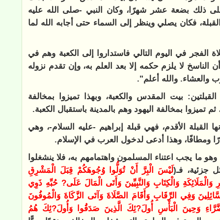
على ذلك بضعة عشر شهرًا، وكان النبي -صلى الله عليه
قبلة، فكان يصلي وينظر إلى السماء حتى أجابه الله لما
اة الفجر في اليوم التالي فاستداروا إلى الكعبة وهم في
 الناسخ لا يلزم حكمه إلا بعد العلم به، وإن تقدم نزوله
ب والعشاء. والله أعلم".
قبلتين: بيت المقدس والكعبة، وبهذا تميزوا بمخالفة
تميزوا بمخالفة اليهود وهم بالمدينة باستقبال الكعبة.
نها القبلة الأقدم، فهي قبلة إبراهيم -عليه السلام-، وهي
ا ومطافًا، وهذا أدعى لدخول العرب في الإسلام.
 وهو ما يجب اعتناء المسلمون واهتمامهم به، فلا ينشغلوا
 جزئية، فـ(
لَيْسَ الْبِرَّ أَنْ تُوَلُّوا وُجُوهَكُمْ قِبَلَ الْمَشْرِقِ
ِ وَالْمَلَائِكَةِ وَالْكِتَابِ وَالنَّبِيِّينَ وَأَتَى الْمَالَ عَلَى? حُبِّهِ ذَوِي
َائِلِينَ وَفِي الرِّقَابِ وَأَقَامَ الصَّلَاةَ وَآتَى الزَّكَاةَ وَالْمُوفُونَ
لضَّرَّاءِ وَحِينَ الْبَأْسِ أُولَ?ئِكَ الَّذِينَ صَدَقُوا وَأُولَ?ئِكَ هُمُ