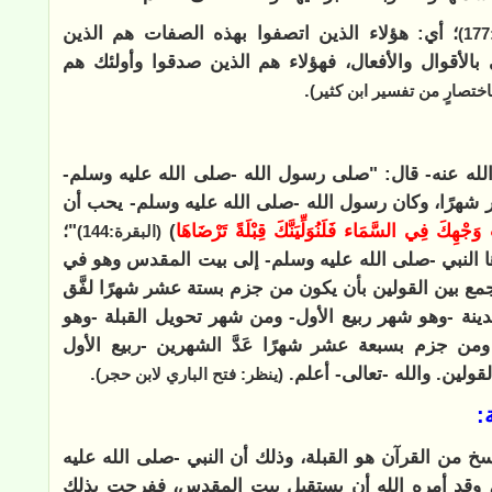
؛ أي: هؤلاء الذين اتصفوا بهذه الصفات هم الذين
 بالأقوال والأفعال، فهؤلاء هم الذين صدقوا وأولئك هم
.
اختصارٍ من تفسير ابن كثير)
لله عنه- قال: "صلى رسول الله -صلى الله عليه وسلم-
شهرًا، وكان رسول الله -صلى الله عليه وسلم- يحب أن
 وَجْهِكَ فِي السَّمَاء فَلَنُوَلِّيَنَّكَ قِبْلَةً تَرْضَاهَا
)
"؛
(البقرة:144)
ا النبي -صلى الله عليه وسلم- إلى بيت المقدس وهو في
جمع بين القولين بأن يكون من جزم بستة عشر شهرًا لفَّق
ينة -وهو شهر ربيع الأول- ومن شهر تحويل القبلة -وهو
 ومن جزم بسبعة عشر شهرًا عَدَّ الشهرين -ربيع الأول
لقولين. والله -تعالى- أعلم.
.
(ينظر: فتح الباري لابن حجر)
:
خ من القرآن هو القبلة، وذلك أن النبي -صلى الله عليه
ير، وقد أمره الله أن يستقبل بيت المقدس، ففرحت بذلك