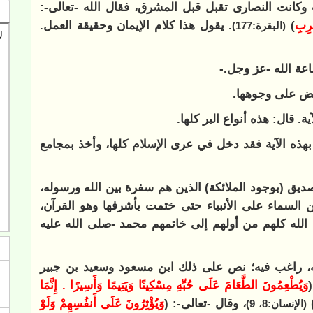
ب وكانت النصارى تقبل قبل المشرق، فقال الله -تعالى-:
ْرِبِ
)
. يقول هذا كلام الإيمان وحقيقة العمل.
(البقرة:177)
عة الله -عز وجل.-
ائض على وجوهها.
ية. قال: هذه أنواع البر كلها.
هذه الآية فقد دخل في عرى الإسلام كلها، وأخذ بمجامع
 التصديق (بوجود الملائكة) الذين هم سفرة بين الله ورسوله،
السماء على الأنبياء حتى ختمت بأشرفها وهو القرآن،
ء الله كلهم من أولهم إلى خاتمهم محمد -صلى الله عليه
، راغب فيه؛ نص على ذلك ابن مسعود وسعيد بن جبير
وَيُطْعِمُونَ الطَّعَامَ عَلَى حُبِّهِ مِسْكِينًا وَيَتِيمًا وَأَسِيرًا . إِنَّمَا
، وقال -تعالى-: (
وَيُؤْثِرُونَ عَلَى أَنفُسِهِمْ وَلَوْ
(الإنسان:8، 9)