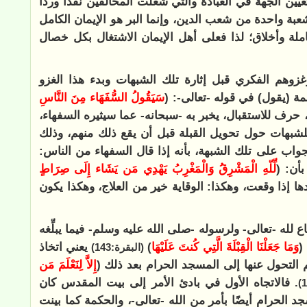
يين الجهة في العبادة والتي شغلت المخالفين نقدًا وردًّا
ة واحدة من شعب الدين، وإنما البر هو الإيمان الكامل
لة وأخلاق؛ لذا فعلى أهل الإيمان الاشتغال بكل خصال
زوهم الفكري قبل إثارة تلك الشبهات وبدء هذا الغزو
 (يقول) في قوله -تعالى-: (
سَيَقُولُ السُّفَهَاء مِنَ النَّاسِ
 حرف للاستقبال، يخبر به -سبحانه- عما سيثيره السفهاء،
شبهات حول تحويل القبلة قبل أن يقع ذلك منهم، وذلك
اب على تلك الشبهة، بأنه إذا قال السفهاء من الناس:
بأن: (
لِّلّهِ الْمَشْرِقُ وَالْمَغْرِبُ يَهْدِي مَن يَشَاء إِلَى صِرَاطٍ
ها إذا وقعت، وهكذا: الوقاية خير من العلاج، وهكذا يكون
له -تعالى- ولرسوله -صلى الله عليه وسلم- فيما يبلِّغه
(
وَمَا جَعَلْنَا الْقِبْلَةَ الَّتِي كُنتَ عَلَيْهَا
)
يعني اتخاذ
(البقرة:143)
التحول عنها إلى المسجد الحرام بعد ذلك (
إِلاَّ لِنَعْلَمَ مَن
. فالاتجاه الأول في بادئ الأمر إلى بيت المقدس كان
جد الحرام أيضًا بأمر من الله -تعالى-، والحكمة كما بينت