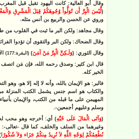
وقال أبو العالية: كانت اليهود تقبل قبل المغر
(
لَّيْسَ الْبِرَّ أَن تُوَلُّواْ وُجُوهَكُمْ قِبَلَ الْمَشْرِقِ وَالْمَغ
وروي عن الحسن والربيع بن أنس مثله.
وقال مجاهد: ولكن البر ما ثبت في القلوب من طا
وقال الضحاك: ولكن البر والتقوى أن تؤدوا الفر
وقال الثوري: (
وَلَـكِنَّ الْبِرَّ مَنْ آمَنَ
)
الآ
(البقرة:177)
قال ابن كثير: وصدق رحمه الله، فإن مَن اتصف ب
الخير كله.
فالبر: هو الإيمان بالله، وأنه لا إله إلا هو، وهو
والكتاب هو اسم جنس يشمل الكتب المنزلة من 
المهيمن على ما قبله من الكتب، والإيمان بأنبيا
وسلم وعليهم أجمعين-.
(
وَآتَى الْمَالَ عَلَى حُبِّهِ
) أي: أخرجه وهو محب له
وغيرهما من السلف والخلف، كما قال -تعالى-: (
نُطْعِمُكُمْ لِوَجْهِ اللَّهِ لاَ نُرِيدُ مِنكُمْ جَزَاء وَلاَ شُكُورًا
)