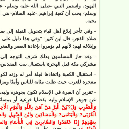
اليهود، واستمر النبي -صلى الله عليه وسلم- 
وسلم- يحب أن كعبة إبراهيم -عليه السلام- هي ال
يحبه.
- وفي تأخر إبلاغ أهل قباء بتحويل القبلة إلى صل
صلاة الفجر، قال ابن كثير: "وفي هذا دليل على أن
وإبلاغه لهم؛ لأنهم لم يؤمروا بإعادة العصر والمغر
- وقد حاز المسلمون بذلك شرف التوجه إلى ال
مشركي مكة قبل الهجرة باستقبال بيت المقدس، ثم 
- استقبال الكعبة واتخاذها قبلة أمر له وزنه لكو
مفخرة للعرب حيث ظلت مثابة للناس وأمنًا ومزارً
- تقرير أن العبرة في الإسلام تكون بجوهره ولبه،
عن جوهر الإسلام ولبه بقضايا فرعية أو بمسائل
وَالْمَغْرِبِ وَلَ?كِنَّ الْبِرَّ مَنْ آمَنَ بِاللَّهِ وَالْيَوْمِ الْآخِر
الْقُرْبَى? وَالْيَتَامَى? وَالْمَسَاكِينَ وَابْنَ السَّبِيلِ وَالسّ
بِعَهْدِهِمْ إِذَا عَاهَدُوا وَالصَّابِرِينَ فِي الْبَأْسَاءِ وَا