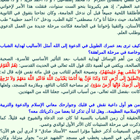
عبد العظيم"، إذ هم يكبروننا بنحو الست سنوات، فنقلت هذا الأمر لإخواني
فأطلقنا اللحية جميعاً قبل أن ندخل الجامعة، وكان نجاحنا بتفوق في الثانوية
العامة، حيث دخلنا أنا و"د/ مصطفى" كلية الطب، ودخل "د/ أحمد حطيبة" طب
الأسنان، والتقينا بإخواننا في الجامعة فكانت مرحلة جديدة من العمل الدعوي
وطلب العلم.
كيف ترى بعد عمرك الطويل في الدعوة إلى الله أمثل الأساليب لهداية الشباب
وخاصة في مرحلة المراهقة؟
إن من أهم الوسائل لهداية الشباب -بعد التأثير الأساسي للأسرة- الصحبة
الصالحة، ويكفي في أهمية ذلك قول الله تعالى في الحديث القدسي:
(
هُمُ الْقَوْمُ
لاَ يَشْقَى بِهِمْ جَلِيسُهُمْ
)
، ونصيحة العالم للتائب مِن قتلِ مائة نفس فإنه قال له:
(
انْطَلِقْ إِلَى أَرْضِ كَذَا وَكَذَا فَإِنَّ بِهَا أُنَاسًا يَعْبُدُونَ اللَّهَ فَاعْبُدِ اللَّهَ مَعَهُمْ وَلاَ تَرْجِعْ
ِلَى أَرْضِكَ فَإِنَّهَا أَرْضُ سَوْءٍ
)
، ثم مصاحبة الكتاب النافع، وملازمة المسجد، ولعلها
كانت -بفضل الله تعالى- من أسباب التزامي، جعلنا الله من المهتدين.
من هو أول داعية نقش في قلبك وجوارحك معاني الإسلام والدعوة والتربية
الإسلامية العظيمة،. وهل لنا أن تذكر لنا بعضا من ذكرياتك معه؟
الحقيقة أن زمن الشباب بالنسبة لنا كان عدد الدعاة والشيوخ فيه قليلاً، كما
ذكرت في مرحلة الستينات كان الأثر الأول لوالدي وعمي.
وفي السبعينات أذكر خطيباً مؤثرا اسمه "الأستاذ صادق" لا أدري أين هو الآن؟
كان يأتي في الصيف يخطب في مسجد "الشهيد عزت" بجوار منزلنا، وكان