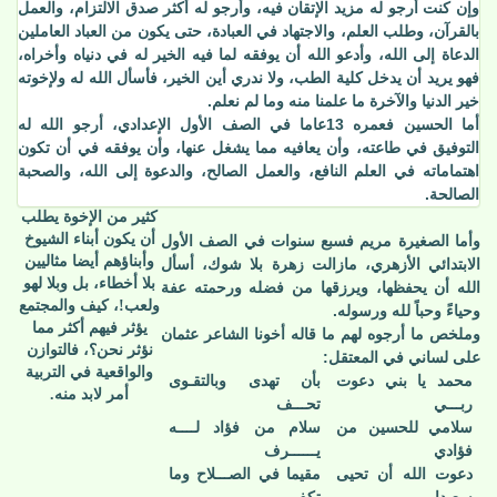
وإن كنت أرجو له مزيد الإتقان فيه، وأرجو له أكثر صدق الالتزام، والعمل
بالقرآن، وطلب العلم، والاجتهاد في العبادة، حتى يكون من العباد العاملين
الدعاة إلى الله، وأدعو الله أن يوفقه لما فيه الخير له في دنياه وأخراه،
فهو يريد أن يدخل كلية الطب، ولا ندري أين الخير، فأسأل الله له ولإخوته
خير الدنيا والآخرة ما علمنا منه وما لم نعلم.
أما الحسين فعمره 13عاما في الصف الأول الإعدادي، أرجو الله له
التوفيق في طاعته، وأن يعافيه مما يشغل عنها، وأن يوفقه في أن تكون
اهتماماته في العلم النافع، والعمل الصالح، والدعوة إلى الله، والصحبة
الصالحة.
كثير من الإخوة يطلب
أن يكون أبناء الشيوخ
وأما الصغيرة مريم فسبع سنوات في الصف الأول
وأبناؤهم أيضا مثاليين
الابتدائي الأزهري، مازالت زهرة بلا شوك، أسأل
بلا أخطاء، بل وبلا لهو
الله أن يحفظها، ويرزقها من فضله ورحمته عفة
ولعب!، كيف والمجتمع
وحياءً وحباً لله ورسوله.
يؤثر فيهم أكثر مما
وملخص ما أرجوه لهم ما قاله أخونا الشاعر عثمان
نؤثر نحن؟، فالتوازن
على لساني في المعتقل:
والواقعية في التربية
محمد يا بني دعوت
بأن تهدى وبالتقـوى
أمر لابد منه.
ربـــي
تحـــف
سلامي للحسين من
سلام من فؤاد لــــه
فؤادي
يــــــرف
دعوت الله أن تحيى
مقيما في الصـــلاح وما