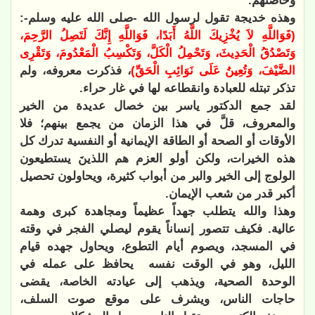
وخاصتهم.
وهذه خديجة تقول لرسول الله -صلى الله عليه وسلم-:
(
فَوَاللَّهِ لاَ يُخْزِيكَ اللَّهُ أَبَدًا، فَوَاللَّهِ إِنَّكَ لَتَصِلُ الرَّحِمَ،
وَتَصْدُقُ الْحَدِيثَ، وَتَحْمِلُ الْكَلَّ، وَتَكْسِبُ الْمَعْدُومَ، وَتَقْرِى
الضَّيْفَ، وَتُعِينُ عَلَى نَوَائِبِ الْحَقِّ
)
، فذكرت معروفه، ولم
تذكر تبتله للعبادة وانقطاعه لها في غار حراء.
لقد جمع الدكتور ياسر بين خصال عديدة من الخير
والمعروف، قلَّ في هذا الزمان من يجمع بينهم؛ فلا
الأوقات أو الصحة أو الطاقة الإيمانية أو النفسية تدرك كل
هذه الخيرات، ولكن أولو العزم هم اللذينَ يستطيعون
الولوج إلى الخير والبر من أبواب كثيرة، ويحاولون تحصيل
أكبر قدر من شعب الإيمان.
وهذا والله يتطلب جهداً عظيماً ومجاهدة كبرى وهمة
عالية. فكيف تتصور إنساناً يقوم ليصلي الفجر في وقته
في المسجد، ويصوم أيام التطوع، ويحاول جهده قيام
الليل، وهو في الوقت نفسه
يحافظ على عمله في
الوحدة الصحية، ويذهب إلى عيادته الخاصة، يقضى
حاجات الناس، ويشرف على موقع صوت السلف،