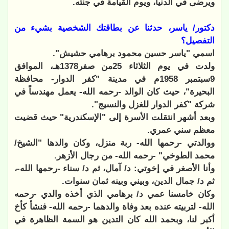
ويرضى في الدنيا، ويوم القيامة في جنته.
دكتور/ ياسر، حدثنا عن بطاقتك الشخصية بشيء من
التفصيل؟
اسمي "ياسر حسين محمود برهامي حشيش".
ولدت في يوم الثلاثاء 25من صفر1378هـ، الموافق
9سبتمبر 1958م في مدينة "كفر الدوار- محافظة
البحيرة"، حيث كان الوالد -رحمه الله- يعمل مهندساً في
شركة "كفر الدوار للغزل والنسيج".
وبعد أشهر انتقلت الأسرة إلى "الإسكندرية" حيث قضيت
معظم سني عمري.
ووالدتي -رحمها الله- ربة منزل، وكان والدها "الشيخ/
محمد الطوخي" -رحمه الله- من رجال الأزهر.
وأنا الأصغر في إخوتي: د/ آمال، ثم د/ سناء -رحمها الله-،
ثم د/ جمال الدين، وبيني وبينه ثمان سنوات.
وكان خامسنا عمي د/ برهامي الذي أخذه والدي -رحمه
الله- لتربيته عنده بعد وفاة والدهما -رحمه الله- فنشأ كأخ
أكبر لنا، وبحمد الله كان التدين هو السمة الظاهرة في