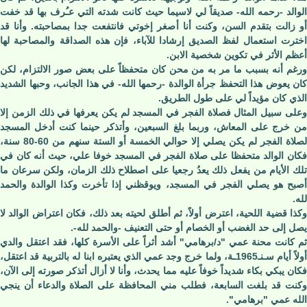
الوالد -رحمه الله- صديقاً لي لاسيما حيث كانت شدته التي عـُرف بها قد خفت
أو زالت بتقدم السن، وكنت أنا أصغر إخوتي فانتفعت جدا بمصاحبته. وأنا قد
اخترت استعمال لفظ الصديق إرشادا للآباء، فإن هذه الصداقة والمصاحبة لها
أعظم الأثر في تكوين شخصية الابن.
ورغم أنه بسبب ما مر به من محن كان متحفظاً على بعض صور الالتزام، لكن
كان يعوض هذا التحفظ جرأة الوالدة -رحمها الله- في هذا الجانب، وحبها الشديد
الذي كان مؤيداً لي على طول الطريق.
وعلى سبيل المثال فصلاة الفجر في المسجد لم يكن يعرفها في ذلك الزمن إلا
من خرج على المعاش، وربما بلغ السبعين، وأتذكر حينما كنت أدخل المسجد
لصلاة الفجر لم يكن يصلي إلا حوالي الخمسة أو الستة سنهم من 60-80 سنة،
فكان الوالد متحفظا على صلاة الفجر في المسجد خوفا علي، حيث أنه كان في
تلك الأيام من يفعل ذلك يعدُ رجعيا على اصطلاح ذلك الزمان، ولكن سرعان ما
أصبح هو يصلي الفجر في المسجد، ويوقظني إذا تأخرت وكذا الوالدة والحمد
لله.
وكذا قضية اللحية، اعترض أولاً، ثم أطلق لحيته بعد ذلك، فكان اعتراض الوالد لا
يصل إلى حد الغضب أو الخصام أو حتى التعنيف -والحمد لله-.
ثم كانت محنة عمي "د/برهامي" أشد أثراً على الأسرة كلها، فقد اعتقل والدي
أولاً أيام سـنـ1965ـة، ولما خرج وجد عمي الذي يعتبره ابنا له بالتربية قد اعتقل،
فكان يبكي بكاء شديداً خوفاً عليه مما يحدث، وأنا لا أزال أتذكر صورته إلى الآن،
وكنت قد بلغت السابعة، فطلب مني المحافظة على الصلاة والدعاء أن ينجي
الله عمي "برهامي".