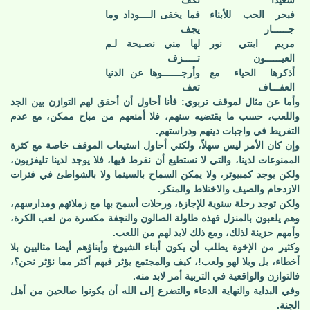
سعيدا
تكف
فبحر الحب للأبناء
فما يخفى الــــوداد وما
جــــــار
يجف
مريم ابنتي نور
لها مني نصـيحة لـم
العيــــــون
تـــــزف
أذكرها الحياء مع
وأرجـــــــوها عن الدنيا
العفـــاف
تعف
وأما عن مثال لموقف تربوي: فأنا أحاول أن أحقق لهم التوازن بين الجد
واللعب، حسب ما يقتضيه سنهم، فلا أمنعهم من مباح ممكن، مع عدم
التفريط في واجبات دينهم ودراستهم.
وإن كان الأمر ليس سهلاً، ولكني أحاول استيعاب الموقف خاصة مع كثرة
الممنوعات لدينا، والتي لا نستطيع أن نفرط فيها، فلا يوجد لدينا تليفزيون،
ولكن يوجد كمبيوتر، ولا يمكن السماح بالسينما ولا بالشواطئ في فترات
الازدحام والصيف والاختلاط والمنكر.
ولكن توجد رحلة سنوية للإجازة، ورحلات أسمح بها مع زملائهم ومدارسهم،
وهم يلعبون بالمنزل فهذه طاولة الصالون والنجفة مكسرة من لعب الكرة،
وأمهم حزينة لذلك، ومع ذلك لابد لهم من اللعب.
وكثير من الإخوة يطلب أن يكون أبناء الشيوخ وأبناؤهم أيضا مثاليين بلا
أخطاء، بل وبلا لهو ولعب!، كيف والمجتمع يؤثر فيهم أكثر مما نؤثر نحن؟،
فالتوازن والواقعية في التربية أمر لابد منه.
وفي البداية والنهاية الدعاء والتضرع إلى الله أن يكونوا صالحين من أهل
الجنة.