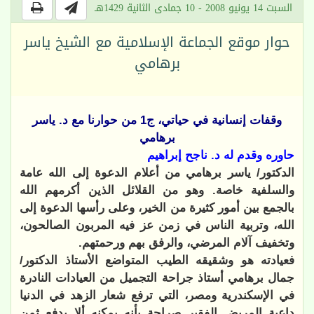
السبت 14 يونيو 2008 - 10 جمادى الثانية 1429هـ
حوار موقع الجماعة الإسلامية مع الشيخ ياسر
برهامي
وقفات إنسانية في حياتي، ج1 من حوارنا مع د. ياسر
برهامي
حاوره وقدم له د
.
ناجح إبراهيم
الدكتور/ ياسر برهامي من أعلام الدعوة إلى الله عامة
والسلفية خاصة. وهو من القلائل الذين أكرمهم الله
بالجمع بين أمور كثيرة من الخير، وعلى رأسها الدعوة إلى
الله، وتربية الناس في زمن عز فيه المربون الصالحون،
وتخفيف آلام المرضي، والرفق بهم ورحمتهم.
فعيادته هو وشقيقه الطيب المتواضع الأستاذ الدكتور/
جمال برهامي أستاذ جراحة التجميل من العيادات النادرة
في الإسكندرية ومصر، التي ترفع شعار الزهد في الدنيا
داعية المريض الفقير صراحة بأنه يمكنه ألا يدفع ثمن