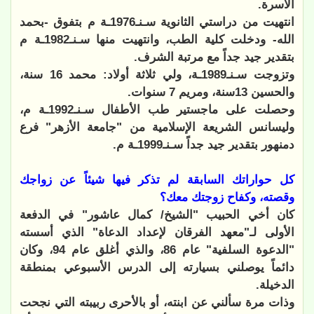
الأسرة.
انتهيت من دراستي الثانوية سـنـ1976ـة م بتفوق -بحمد
الله- ودخلت كلية الطب، وانتهيت منها سـنـ1982ـة م
بتقدير جيد جداً مع مرتبة الشرف.
وتزوجت سـنـ1989ـة، ولي ثلاثة أولاد: محمد 16 سنة،
والحسين 13سنة، ومريم 7 سنوات.
وحصلت على ماجستير طب الأطفال سـنـ1992ـة م،
وليسانس الشريعة الإسلامية من "جامعة الأزهر" فرع
دمنهور بتقدير جيد جداً سـنـ1999ـة م.
كل حواراتك السابقة لم تذكر فيها شيئاً عن زواجك
وقصته، وكفاح زوجتك معك؟
كان أخي الحبيب "الشيخ/ كمال عاشور" في الدفعة
الأولى لـ"معهد الفرقان لإعداد الدعاة" الذي أسسته
"الدعوة السلفية" عام 86، والذي أغلق عام 94، وكان
دائماً يوصلني بسيارته إلى الدرس الأسبوعي بمنطقة
الدخيلة.
وذات مرة سألني عن ابنته، أو بالأحرى ربيبته التي نجحت