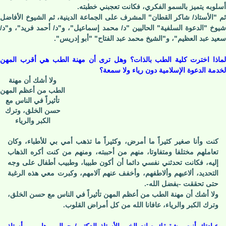
أسلوبه يتميز بالسمو الفكري، فكانت تعجبني خطبته.
ثم "الأستاذ/ شاكر القطان" المشرف على الجماعة الدينية، ثم الشيوخ الأفاضل
شيوخ "الدعوة السلفية" الحاليين "د/ محمد إسماعيل"، و"د/ أحمد فريد"، و"د/
سعيد عبد العظيم"، و"الشيخ محمد عبد الفتاح" "أبو إدريس".
لماذا اخترت كلية الطب بالذات؟ وهل ترى أن مهنة الطب هي أقرب المهن
لخدمة الدعوة الإسلامية دون رياء ولا سمعة؟
ولا أشك أن مهنة
الطب من أعظم المهن
تأثيراً في الناس مع
حسن الخلق، وترك
الكبر والرياء
كنت وأنا صغير كثيراً ما أمرض، وكثيراً ما تذهب أمي بي للأطباء، وكان
تعاملهم مختلفا ومتفاوتا، منهم من أحببته، ومنهم من كنت أكره الذهاب
إليه، فكانت تحدثني نفسي دائما أن أكون طبيبا، وطبيب أطفال على وجه
التحديد، ألاعبهم وألاطفهم، وأخفف عنهم آلامهم، وكبرت معي هذه الرغبة
حتى تحققت -بفضل الله-.
ولا أشك أن مهنة الطب من أعظم المهن تأثيراً في الناس مع حسن الخلق،
وترك الكبر والرياء، عافانا الله من كل أمراض القلوب.