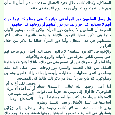
المشاكل، وكذلك كانت خلال فترة الاعتقال سـنـ2002ـةم. أسأل الله أن
يديم علينا نعمته ومنته، وأن يجمعنا يوم القيامة في جنته.
هل يغفل السلفيون دور المرأة في حياتهم ؟ وفي معظم كتاباتهم؟ حيث
أنهم لا يتحدثون في حواراتهم عن دور أمهاتهم أو زوجاتهم في حياتهم؟
الحقيقة أن السلفيين لا يغفلون دور المرأة، ولكن كانت مهمتهم الأولى
دائما هي تأكيد قضايا التوحيد والإتباع والدعوة والتربية، فكانت أكثر
مصنفاتهم في هذا المجال، وأما دور المرأة فغالبا ما يذكر من خلال
التراجم.
والإخوة في "الدعوة السلفية" لا يزالون -بحمد الله- أحياء، ولم يترجم لهم
حتى يتسنى للناس معرفة دور الأمهات والزوجات والأخوات.
وأنا أعلم أن حضرتك تريد أن تسمع مني في ذلك، وأنا لا أمتنع؛ فكما علمنا
السلف من خلال الحديث والسيرة دور زوجات النبي -صلى الله عليه
وسلم- وبناته والصحابيات الفضليات، وأوضحوا بما نقلوا لنا علمهن وعملهن
وسلوكهن، فلا مانع شرعاً عندنا من ذكر ذلك طالما كان للمصلحة.
وصيتي لكل أخ له أم
أما أمي -رحمها الله تعالى- "السيدة/ سعاد
أو أب أحياء ألا يترك
الطوخي"، فلا أزال إلى يومي هذا حزيناً على فوات
الفرصة تفوته في
الاستمتاع ببرها، فقد كنت -والله- مستمتعا ببرها،
الاستمتاع ببرهما.
أساعدها في غسل الأطباق وعصر الغسيل ونشره
وغير ذلك، مستمتعا به، لأنها كانت رحيمة جدا، لو نظرت إلى رَجُلَيْن
يتضاربان في الشارع لا تعرفهما لسبقتها دموعها شفقة ورحمة، ومع ذلك