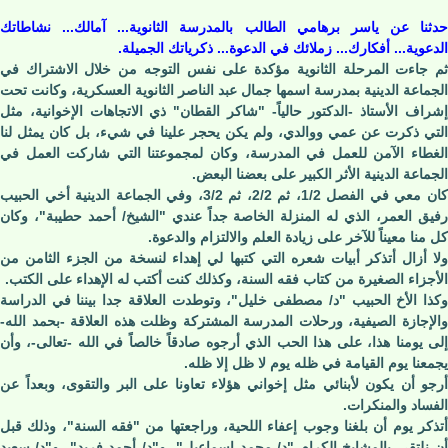
حدثنا عن ياسر برهامي الطالب بالمدرسة الثانوية... آمالك... نشاطاتك
الدعوية... أفكارك... زملائك في الدعوة... ذكرياتك الجميلة.
ثم جاءت المرحلة الثانوية مؤكدة على نفس التوجه من خلال الاشتراك في
الجماعة الدينية بمدرسة اسمها جمال عبد الناصر الثانوية العسكرية، وكانت تحت
إشراف الأستاذ -الدكتور حالياً- "شاكر القطان" ذي الاتجاهات الإخوانية، مثل
التي ذكرت عن عمي ووالدي، ولم يكن يحجر علينا في شيء، بل كان يمثل لنا
الغطاء الآمن للعمل في المدرسة، وكان لمجموعتنا التي شاركت العمل في
الجماعة الدينية الأثر الكبير على بعضنا البعض.
كان معي في الفصل 1/2، ثم 2/2، ثم 3/2، وفي الجماعة الدينية أخي الحبيب
رفيق العمر، الذي له المنزلة الخاصة جداً عندي "الشيخ/ أحمد حطيبة"، وكان
كل منا معيناً للآخر على زيادة العلم والالتزام والدعوة.
ولا أزال أتذكر أبيات شعره التي كتبها لي إهداء لنسخة من الجزء الثامن من
الأجزاء الصغيرة من كتاب فقه السنة، وكذلك كنت أكتب له الإهداء على الكتب.
وكذا الأخ الحبيب "د/ مصطفى خليل"، وتوطدت العلاقة جدا بيننا في الدراسة
والإجازة الصيفية، ورحلات المدرسة المشتركة وظلت هذه العلاقة -بحمد الله-
إلى يومنا هذا، على هذا الحب الذي أرجوه صادقاً خالصاً في الله -تعالى-، وأن
يجمعنا يوم القيامة في ظله يوم لا ظل إلا ظله.
أرجو أن يكون لأبنائي مثل إخواني هؤلاء تعاونا على البر والتقوى، وبعداً عن
الفساد والمنكرات.
أتذكر يوم أن بلغنا وجوب إعفاء اللحية، وراجعتها من "فقه السنة"، وذلك قبل
أن نلتقي بالمشايخ الكرام "د/ محمد إسماعيل"، و"د/ أحمد فريد"، و"د/ سعيد