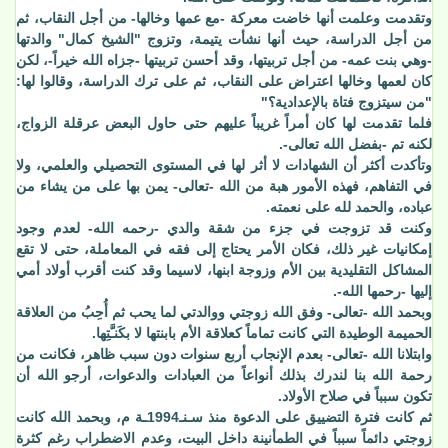
وتقدمت وعلمت أنها خاضت معركة -مع عمها وخالها- من أجل النقاب، ثم
من أجل الدراسة، حيث أنها نشأت يتيمة، وتزوج "الشيخ كمال" والدتها
-وهي بنت عمه- من أجل تربيتها، وقد أحسن تربيتها -جزاه الله خيراً-، لكن
كان لعمها وخالها اعتراض على النقاب، ثم على ترك الدراسة، وقالوا لها:
"من سيتزوج فتاة بالإعدادية؟"
فلما تقدمت لها كان أمراً غريباً عليهم حتى حاول البعض عرقلة الزواج،
لكنه تم -بفضل الله تعالى-.
وتأكدت أكثر أن الشهادات لا أثر لها في المستوى التحصيلي والعلمي، ولا
في التفاهم، فهذه الأمور هبة من الله -تعالى- يمن بها على من يشاء من
عباده، والحمد لله على نعمته.
وكنت قد تزوجت في جزء من شقة والدي -رحمه الله- لعدم وجود
إمكانيات غير ذلك، فكان الأمر يحتاج إلى فقه في المعاملة، حتى لا تقع
المشاكل التقليدية بين الأم وزوجة ابنها، لاسيما وقد كنت أقرب أولاد أمي
إليها -رحمها الله-.
وبحمد الله -تعالى- وفق الله زوجتي ووالدتي لما يحب ثم أُحِبُ من العلاقة
الحميمة الوطيدة التي كانت تماماً كعلاقة الأم بابنتها لا بكَنـَّتِها.
وابتلانا الله -تعالى- بعدم الإنجاب أربع سنوات دون سبب ظاهر، فكانت من
رحمة الله بنا لندرك بذلك أنواعاً من العبادات والدعوات، أرجو الله أن
تكون سبباً في صلاح الأولاد.
ثم كانت فترة التضييق على الدعوة منذ سـنـ1994ـة م، وبحمد الله كانت
زوجتي دائماً سبباً في الطمأنينة داخل البيت، وعدم الاضطراب رغم كثرة