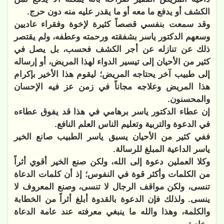
الكشف أو يدفع ما معه أو ما يقدر عليه منه دون حرج.
وقد سمعت بنفسي قصصاً كثيرة لإخوة وفقراء عاديين
وسعهم الدكتور ياسر بشفقته ورحمته وعطفه، ولم يقتصر
ذلك عن تنازله عن أجر الكشف فحسب، بل يصل في
كثير من الأحيان إلى تيسير الدواء لهذا المريض، أو إرساله
إلى طبيب آخر يحتاجه المريض؛ ليقوم هذا الأخير بإكرام
هذا المريض وعلاجه مجاناً في زمن عز فيه الإحسان
والمحسنون.
إن عطاء الدكتور ياسر برهامي في هذا قد يفوق عطاءه
في الدعوة والتربية وتعليم الناس العلم النافع.
ففي كثير من الأحيان يسبق ياسر الطبيب صانع الخير
ياسر الداعية المبلغ للرسالة.
وكلا العملين دعوة إلى الله، ولكن صنع الخير أقوي أثراً
من الكلمات وأكثر قوة في النفوس؛ إذ أن كلمات الدعاة
تنسى، ولكن مواقف الرجال لا تنسى، وصنع المعروف لا
ينسى. ولذلك فإن الدعوة بالقدوة أبلغ أثراً من الخطابة
والكلمة، وهذا والله ما ينبغي معرفته عند عامة الدعاة