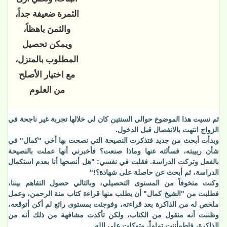
الثمرة ضعيفة جداً،
والثمنَ باهظاً،
ويمكن تحصيل
المطلوب بالمنزل،
مع اختيار الأصلح
من العلوم
ثم نسيت هذا الموضوع حوالي السنتين كان لي خلالها تجربة غير ناجحة في
الزواج انتهت بالانفصال قبل الدخول.
وبدأت أبحث من جديد فتذكرت النصيحة التي نصحت بها أخي "كمال" في
شأن ربيبته، فسألته عنها وماذا صنعت؟ فأخبرني أنها عملت بالنصيحة
بالفعل وتركت الدراسة. فقلت في نفسي: "هل أنصحها أنا بعدم استكمال
الدراسة، ثم أبحث عن حاصلة على شهادة؟!"
وكنت متخوفاً من المستوى التحصيلي، وبالتالي حصول التفاهم بيننا،
فطلبت من "الشيخ كمال" أن يطلب منها قراءة كتاب منة الرحمن، وعمل
ملخص له من الذاكرة بعد قراءته، وفوجئت بمستوى رائع لم أكن أتوقعه،
وظننت أنه منقول من الكتاب، ولكن تأكدت مشافهة من ذلك أنه من
الذاكرة، فاطمأننت تماماً، وتوكلت على الله.