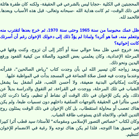
المحجبتين في الكلية -حجابا ليس بالشرعي في الحقيقة- ولكنه كان طفرة هائلة
في ذلك الوقت- ثم كانت هداية الله -سبحانه وتعالى- قبل هذه الأسباب وبعدها.
فالحمد لله.
ظل عمك محبوسا من سنة 1965 وحتى سنة 1970، ثم خرج بعدها لتقترب منه
وتتعلم منه، فما هو أثره؟ ولماذا لم يؤدِّ ذلك إلى دخولك الإخوان رغم أن أسرتك
كانت إخوانية؟
بعد خروج عمي ظل معنا حوالي سنة أو أكثر إلى أن تزوج، وكنت وقتها في
المرحلة الإعدادية، وكان يعلمني بعض التجويد والصلاة من كيفية القعود ورفع
اليدين ونحو ذلك.
وبعد زواجه كان تيسير الله لي بأن وجدت كتاب "رياض الصالحين"، فقرأته
وعندما وجدت فيه فضل صلاة الجماعة في المسجد بدأت في المواظبة عليها.
وكانت إمكانياتي البدنية ضعيفة، ولا أحسن اللعب، فلم أنشغل بما يشغل
الشباب في تلك المرحلة، ووجدت في القراءة، ثم التفوق والدراسة بديلاً عن
ذلك، ولم يكن للإخوان في ذلك الوقت أي نشاط أو تنظيم، وكما ذكرت كان
عمي متأثرا في الحقيقة بالتوجهات السلفية داخلهم دون تسميات طبعا، ولم يكن
هناك تعصب أو محاولة استقطاب، بل كان الإخوان في ذلك الوقت يمثلون روح
التدين العام، والاتجاه الذي يستوعب طاقة الشباب.
وكان لكتاب "خصائص التصور الإسلامي ومقوماته" للأستاذ/ سيد قطب أثرا كبيرا
في تعميق هذا التوجه، فلذا لم يكن هناك توجه ولا رغبة في الانضمام للإخوان
كتنظيم.