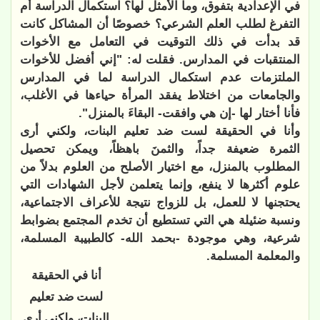
في الإعدادية بتفوق، وما الأمثل لها؟ استكمال الدراسة أم
التفرغ لطلب العلم الشرعي؟ خصوصًا أن المشاكل كانت
قد بدأت في ذلك التوقيت في التعامل مع الأخوات
المنتقبات في المدارس. فقلت له: "إني أفضل للأخوات
الملتزمات عدم استكمال الدراسة لما في المدارس
والجامعات من اختلاط يفقد المرأة حياءها في الأغلب،
فأنا أختار لها -إن هي وافقت- البقاءَ بالمنزل".
وأنا في الحقيقة لست ضد تعليم البنات، ولكني أرى
الثمرة ضعيفة جداً، والثمنَ باهظاً، ويمكن تحصيل
المطلوب بالمنزل، مع اختيار الأصلح من العلوم بدلاً من
علوم أكثرها لا ينفع، وإنما يتعلمن لأجل الشهادات التي
يحتجنها لا للعمل، بل للزواج نتيجة للأعراف الاجتماعية،
ونسبة ضئيلة هي التي تستطيع أن تخدم المجتمع بضوابط
شرعية، وهي موجودة -بحمد الله- كالطبيبة المسلمة،
والمعلمة المسلمة.
أنا في الحقيقة
لست ضد تعليم
البنات، ولكني أرى