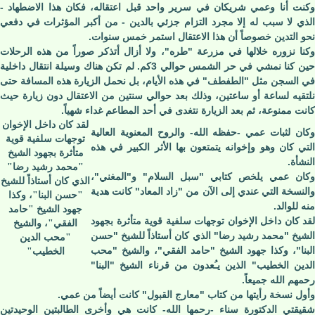
وكنت أنا وعمي شريكان في سرير واحد قبل اعتقاله، فكان هذا الاضطهاد -
الذي لا سبب له إلا مجرد التزام جزئي بالدين - من أكبر المؤثرات في دفعي
نحو التدين خصوصاً أن هذا الاعتقال استمر خمس سنوات.
وكنا نزوره خلالها في مزرعة "طره"، ولا أزال أتذكر صوراً من هذه الرحلات
حين كنا نمشي في حر الشمس حوالي 3كم. لم تكن هناك وسيلة انتقال داخلية
في السجن مثل "الطفطف" في هذه الأيام، بل نحمل الزيارة هذه المسافة حتى
نلتقيه لساعة أو ساعتين، وذلك بعد حوالي سنتين من الاعتقال دون زيارة حيث
كانت ممنوعة، ثم بعد الزيارة نتغدى في أحد المطاعم غداء شهياً.
لقد كان داخل الإخوان
وكان لثبات عمي -حفظه الله- والروح المعنوية العالية
توجهات سلفية قوية
التي كان وهو وإخوانه يتمتعون بها الأثر الكبير في هذه
متأثرة بجهود الشيخ
النشأة.
"محمد رشيد رضا"
وكان عمي يلخص كتابي "سبل السلام" و"المغني"،
الذي كان أستاذاً للشيخ
والنسخة التي عندي إلى الآن من "زاد المعاد" كانت هدية
"حسن البنا"، وكذا
منه للوالد.
جهود الشيخ "حامد
لقد كان داخل الإخوان توجهات سلفية قوية متأثرة بجهود
الفقي"، والشيخ
الشيخ "محمد رشيد رضا" الذي كان أستاذاً للشيخ "حسن
"محب الدين
البنا"، وكذا جهود الشيخ "حامد الفقي"، والشيخ "محب
الخطيب"
الدين الخطيب" الذين يـُعدون من قرناء الشيخ "البنا"
رحمهم الله جميعاً.
وأول نسخة رأيتها من كتاب "معارج القبول" كانت أيضاً من عمي.
شقيقتي الدكتورة سناء -رحمها الله- كانت هي وأخرى الطالبتين الوحيدتين