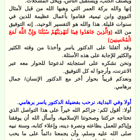
ويصنف الكتب، ويستقبل الناس، ويحل المشكلات.
إنها والله بركة العمر التي وهبها الله من قبل لأمثال
النووي وابن تيمية، فقاموا بأعمال عظيمة للدين في
سنوات قليلة. هذا والله هو التفسير الوحيد،. إنه التوفيق
من الله
(وَالَّذِينَ جَاهَدُوا فِينَا لَنَهْدِيَنَّهُمْ سُبُلَنَا وَإِنَّ اللَّهَ لَمَعَ
الْمُحْسِنِينَ)
وقد أثقلنا على الدكتور ياسر وأخذنا من وقته الكثير
والكثير للإجابة على هذه الأسئلة.
ونحن نشكره على استجابته لدعوتنا للحوار معه عبر
الانترنت، وأرجوا له كل التوفيق.
ونعدكم قريباً بحوار أخر مع الدكتور الإنسان/ جمال
برهامي.
أولا وفي البداية، نرحب بفضيلة الدكتور ياسر برهامي.
أولا: أقول لكم: جزاكم الله خيراً على هذا التواصل الذي
تحتاجه حركتنا وصحوتنا الإسلامية، وأسأل الله أن يوفقنا
وإياكم للعمل بطاعته ونصرة دينه، وإعلاء كتابه، وسنة نبيه
صلى الله عليه وسلم، وأن يجمعنا دائماً على ما يحب