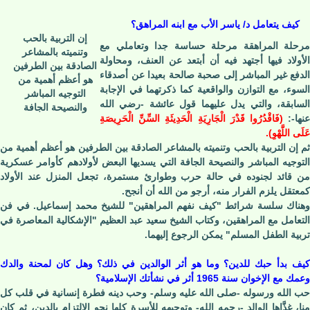
كيف يتعامل د/ ياسر الأب مع ابنه المراهق؟
إن التربية بالحب
مرحلة المراهقة مرحلة حساسة جدا وتعاملي مع
وتنميته بالمشاعر
الأولاد فيها أجتهد فيه أن أبتعد عن العنف، ومحاولة
الصادقة بين الطرفين
الدفع غير المباشر إلى صحبة صالحة بعيدا عن أصدقاء
هو أعظم أهمية من
السوء، مع التوازن والواقعية كما ذكرتهما في الإجابة
التوجيه المباشر
السابقة، والتي يدل عليهما قول عائشة -رضي الله
والنصيحة الجافة
نها-:
(
فَاقْدُرُوا قَدْرَ الْجَارِيَةِ الْحَدِيثَةِ السِّنِّ الْحَرِيصَةِ
عَلَى اللَّهْوِ
).
ثم إن التربية بالحب وتنميته بالمشاعر الصادقة بين الطرفين هو أعظم أهمية من
التوجيه المباشر والنصيحة الجافة التي يسديها البعض لأولادهم كأوامر عسكرية
من قائد لجنوده في حالة حرب وطوارئ مستمرة، تجعل المنزل عند الأولاد
كمعتقل يلزم الفرار منه، أرجو من الله أن أنجح.
وهناك سلسة شرائط "كيف نفهم المراهقين" للشيخ محمد إسماعيل. في فن
التعامل مع المراهقين، وكتاب الشيخ سعيد عبد العظيم "الإشكالية المعاصرة في
تربية الطفل المسلم" يمكن الرجوع إليهما.
كيف بدأ حبك للدين؟ وما هو أثر الوالدين في ذلك؟ وهل كان لمحنة والدك
وعمك مع الإخوان سنة 1965 أثر في نشأتك الإسلامية؟
حب الله ورسوله -صلى الله عليه وسلم- وحب دينه فطرة إنسانية في قلب كل
منا، غذَّاها الوالد -رحمه الله- وتوجيهه للأسرة كلها نحو الالتزام بالدين، ثم كان