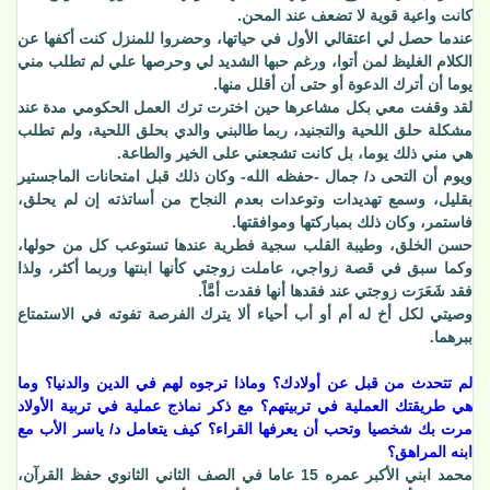
كانت واعية قوية لا تضعف عند المحن.
عندما حصل لي اعتقالي الأول في حياتها، وحضروا للمنزل كنت أكفها عن
الكلام الغليظ لمن أتوا، ورغم حبها الشديد لي وحرصها علي لم تطلب مني
يوما أن أترك الدعوة أو حتى أن أقلل منها.
لقد وقفت معي بكل مشاعرها حين اخترت ترك العمل الحكومي مدة عند
مشكلة حلق اللحية والتجنيد، ربما طالبني والدي بحلق اللحية، ولم تطلب
هي مني ذلك يوما، بل كانت تشجعني على الخير والطاعة.
ويوم أن التحى د/ جمال -حفظه الله- وكان ذلك قبل امتحانات الماجستير
بقليل، وسمع تهديدات وتوعدات بعدم النجاح من أساتذته إن لم يحلق،
فاستمر، وكان ذلك بمباركتها وموافقتها.
حسن الخلق، وطيبة القلب سجية فطرية عندها تستوعب كل من حولها،
وكما سبق في قصة زواجي، عاملت زوجتي كأنها ابنتها وربما أكثر، ولذا
فقد شَعَرَت زوجتي عند فقدها أنها فقدت أمَّاً.
وصيتي لكل أخ له أم أو أب أحياء ألا يترك الفرصة تفوته في الاستمتاع
ببرهما.
لم تتحدث من قبل عن أولادك؟ وماذا ترجوه لهم في الدين والدنيا؟ وما
هي طريقتك العملية في تربيتهم؟ مع ذكر نماذج عملية في تربية الأولاد
مرت بك شخصيا وتحب أن يعرفها القراء؟ كيف يتعامل د/ ياسر الأب مع
ابنه المراهق؟
محمد ابني الأكبر عمره 15 عاما في الصف الثاني الثانوي حفظ القرآن،