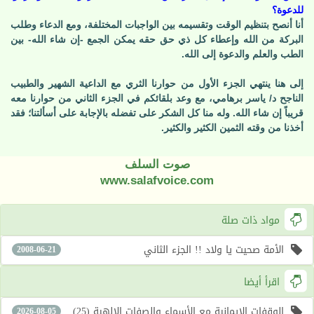
للدعوة؟
أنا أنصح بتنظيم الوقت وتقسيمه بين الواجبات المختلفة، ومع الدعاء وطلب
البركة من الله وإعطاء كل ذي حق حقه يمكن الجمع -إن شاء الله- بين
الطب والعلم والدعوة إلى الله.
إلى هنا ينتهي الجزء الأول من حوارنا الثري مع الداعية الشهير والطبيب
الناجح د/ ياسر برهامي، مع وعد بلقائكم في الجزء الثاني من حوارنا معه
قريباً إن شاء الله. وله منا كل الشكر على تفضله بالإجابة على أسألتنا؛ فقد
أخذنا من وقته الثمين الكثير والكثير.
صوت السلف
www.salafvoice.com
مواد ذات صلة
الأمة صحيت يا ولاد !! الجزء الثاني
2008-06-21
اقرأ أيضا
الوقفات الإيمانية مع الأسماء والصفات الإلهية (25)
2026-08-05