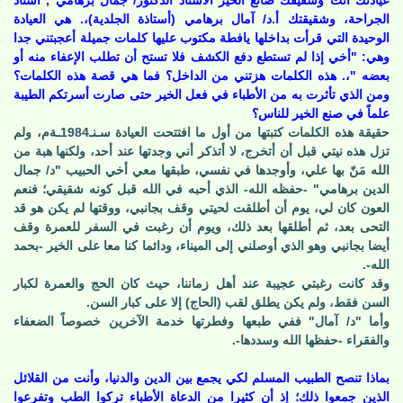
عيادتك أنت وشقيقك صانع الخير الأستاذ الدكتور/ جمال برهامي , أستاذ
الجراحة، وشقيقتك أ.د/ آمال برهامي (أستاذة الجلدية)،. هي العيادة
الوحيدة التي قرأت بداخلها يافطة مكتوب عليها كلمات جميلة أعجبتني جدا
وهي: "أخي إذا لم تستطع دفع الكشف فلا تستح أن تطلب الإعفاء منه أو
بعضه "،. هذه الكلمات هزتني من الداخل؟ فما هي قصة هذه الكلمات؟
ومن الذي تأثرت به من الأطباء في فعل الخير حتى صارت أسرتكم الطيبة
علماً في صنع الخير للناس؟
حقيقة هذه الكلمات كتبتها من أول ما افتتحت العيادة سـنـ1984ـةم، ولم
تزل هذه نيتي قبل أن أتخرج، لا أتذكر أني وجدتها عند أحد، ولكنها هبة من
الله مَنّ بها علي، وأوجدها في نفسي، طبقها معي أخي الحبيب "د/ جمال
الدين برهامي" -حفظه الله- الذي أحبه في الله قبل كونه شقيقي؛ فنعم
العون كان لي، يوم أن أطلقت لحيتي وقف بجانبي، ووقتها لم يكن هو قد
التحى بعد، ثم أطلقها بعد ذلك، ويوم أن رغبت في السفر للعمرة وقف
أيضا بجانبي وهو الذي أوصلني إلى الميناء، ودائما كنا معا على الخير -بحمد
الله-.
وقد كانت رغبتي عجيبة عند أهل زماننا، حيث كان الحج والعمرة لكبار
السن فقط، ولم يكن يطلق لقب (الحاج) إلا على كبار السن.
وأما "د/ آمال" ففي طبعها وفطرتها خدمة الآخرين خصوصاً الضعفاء
والفقراء -حفظها الله وسددها-.
بماذا تنصح الطبيب المسلم لكي يجمع بين الدين والدنيا، وأنت من القلائل
الذين جمعوا ذلك؛ إذ أن كثيرا من الدعاة الأطباء تركوا الطب وتفرعوا