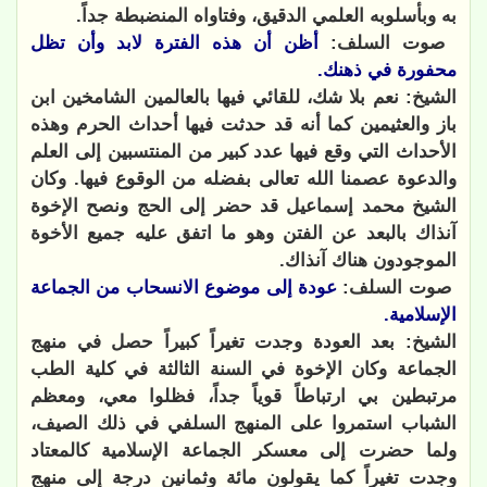
به وبأسلوبه العلمي الدقيق، وفتاواه المنضبطة جداً.
صوت السلف:
أظن أن هذه الفترة لابد وأن تظل
محفورة في ذهنك
.
الشيخ: نعم بلا شك، للقائي فيها بالعالمين الشامخين ابن
باز والعثيمين كما أنه قد حدثت فيها أحداث الحرم وهذه
الأحداث التي وقع فيها عدد كبير من المنتسبين إلى العلم
والدعوة عصمنا الله تعالى بفضله من الوقوع فيها. وكان
الشيخ محمد إسماعيل قد حضر إلى الحج ونصح الإخوة
آنذاك بالبعد عن الفتن وهو ما اتفق عليه جميع الأخوة
الموجودون هناك آنذاك.
صوت السلف:
عودة إلى موضوع الانسحاب من الجماعة
الإسلامية.
الشيخ: بعد العودة وجدت تغيراً كبيراً حصل في منهج
الجماعة وكان الإخوة في السنة الثالثة في كلية الطب
مرتبطين بي ارتباطاً قوياً جداً، فظلوا معي، ومعظم
الشباب استمروا على المنهج السلفي في ذلك الصيف،
ولما حضرت إلى معسكر الجماعة الإسلامية كالمعتاد
وجدت تغيراً كما يقولون مائة وثمانين درجة إلى منهج