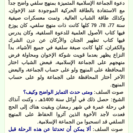
دعوة الجماعة الإسلامية المتميزة بمنهج سلفي واضح جداً
مع الاستفادة بالطاقة الحركية الموجودة عند الإخوان،
وكذلك طاقة الشباب العالية. وتمت معسكرات صيفية
سنة 77، 78، 79 كلها كانت ذات منهج سلفي، كان يوزع
فيها كتاب الأصول العلمية للدعوة السلفية، وكان يدرس
فيها كتاب تطهير الجنان والأركان عن درن الشرك
والكفران، كلها كانت صبغة سلفية في جميع الأشياء، بدأ
النزاع يظهر بعدما قويت شوكة الإخوان ومحاولة فرض
منهجهم على الجماعة الإسلامية، فبعض الشباب اختار
المحافظة على المنهج ولو على حساب الجماعة، والبعض
الآخر أختار المحافظة على الجماعة ولو على حساب
المنهج.
صوت السلف:
ومتى حدث التمايز الواضح وكيف؟
الشيخ: حصل ذلك في أوائل سنة 1400هـ ، وكنت آنذاك
في رحلة عمرة في شهر رمضان وبقيت هناك إلى الحج
فعدت لأجد الأخوة الذين آثروا الحفاظ على المنهج
السلفي قد انسحبوا من الجماعة الإسلامية.
صوت السلف:
ألا يمكن أن تحدثنا عن هذه الرحلة قبل