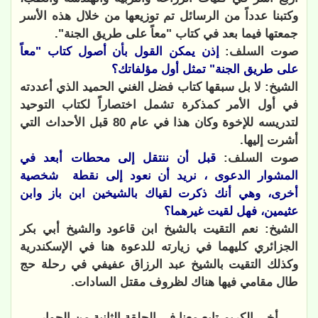
وكتبنا عدداً من الرسائل تم توزيعها من خلال هذه الأسر
جمعتها فيما بعد في كتاب "معاً على طريق الجنة".
صوت السلف:
إذن يمكن القول بأن أصول كتاب "معاً
على طريق الجنة" تمثل أول مؤلفاتك؟
الشيخ: لا بل سبقها كتاب فضل الغني الحميد الذي أعددته
في أول الأمر كمذكرة تشمل اختصاراً لكتاب التوحيد
لتدريسه للإخوة وكان هذا في عام 80 قبل الأحداث التي
أشرت إليها.
صوت السلف:
قبل أن ننتقل إلى محطات أبعد في
المشوار الدعوى ، نريد أن نعود إلى نقطة
شخصية
أخرى، وهي أنك ذكرت لقياك بالشيخين ابن باز وابن
عثيمين، فهل لقيت غيرهما؟
الشيخ: نعم التقيت بالشيخ ابن قاعود والشيخ أبي بكر
الجزائري كليهما في زيارته للدعوة هنا في الإسكندرية
وكذلك التقيت بالشيخ عبد الرزاق عفيفي في رحلة حج
طال مقامي فيها هناك لظروف مقتل السادات.
أخي الكريم تابع معنا في الحلقة الثانية من الحوار