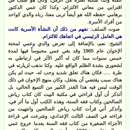
عمله وكذا سكنه لفترة من الزمن، وكان هو سبب في
اقترابي من معاني الالتزام، وكذا كان عمي الدكتور
برهامي حفظه الله هو أيضاً تربى معنا، رباه والدي كواحد
من أفراد الأسرة.
صوت السلف:
نفهم من ذلك أن النشأة الأسرية كانت
هي العامل الرئيسي في اتجاهك للالتزام.
الشيخ: نعم، بالإضافة إلى تعرض والدي وعمي لمحنة
الإخوان عام 1965 وقد بقي عمي محبوساً فيها لمدة
خمس سنوات مما كان له أكبر الأثر في ارتباطي به
لشعوري بشدة الظلم الواقع عليه. وكنا نذهب لزيارته في
طرة ..... فكان هناك تعلق شديد وحب له، حيث لم يكن
هناك سبب يقتضي أن يعتقل، وكان منهج الإخوان في ذلك
الوقت ليس فيه هذا القدر الكبير من التميع الحالي، بل
أتذكر أن أول قراءتي في مكتبة البيت كان كتاب رياض
الصالحين وكتاب فقه السنة، وهذه الكتب أول ما أثر في،
وأتذكر أني قرأت كتاب رياض الصالحين وانتهيت من
قراءته في الصف الثالث الإعدادي، وشرعت في قراءة
الأجزاء الصغيرة من كتاب فقه السنة بعدما خروج عمي