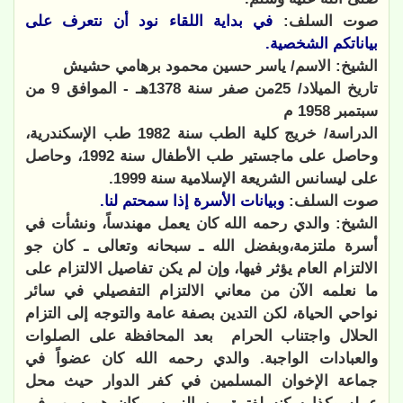
صوت السلف:
في بداية اللقاء نود أن نتعرف على
بياناتكم الشخصية.
الشيخ: الاسم/ ياسر حسين محمود برهامي حشيش
تاريخ الميلاد/ 25من صفر سنة 1378هـ - الموافق 9 من
سبتمبر 1958 م
الدراسة/ خريج كلية الطب سنة 1982 طب الإسكندرية،
وحاصل على ماجستير طب الأطفال سنة 1992، وحاصل
على ليسانس الشريعة الإسلامية سنة 1999.
صوت السلف:
وبيانات الأسرة إذا سمحتم لنا.
الشيخ: والدي رحمه الله كان يعمل مهندساً، ونشأت في
أسرة ملتزمة،وبفضل الله ـ سبحانه وتعالى ـ كان جو
الالتزام العام يؤثر فيها، وإن لم يكن تفاصيل الالتزام على
ما نعلمه الآن من معاني الالتزام التفصيلي في سائر
نواحي الحياة، لكن التدين بصفة عامة والتوجه إلى التزام
الحلال واجتناب الحرام
بعد المحافظة على الصلوات
والعبادات الواجبة. والدي رحمه الله كان عضواً في
جماعة الإخوان المسلمين في كفر الدوار حيث محل