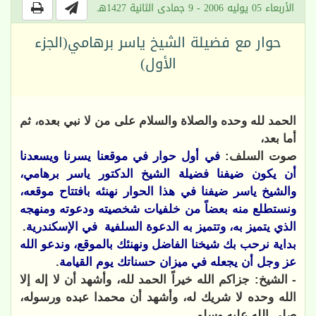
الأربعاء 05 يوليه 2006 - 9 جمادى الثانية 1427هـ
حوار مع فضيلة الشيخ ياسر برهامي(الجزء
الأول)
الحمد لله وحده والصلاة والسلام على من لا نبي بعده، ثم
أما بعد،
صوت السلف:
في أول حوار في موقعنا يسرنا ويسعدنا
أن يكون ضيفنا فضيلة الشيخ الدكتور ياسر برهامي،
والشيخ ياسر ضيفنا في هذا الحوار نهنئه بافتتاح موقعه،
ونستطلع منه بعضاً من خلفيات شخصيته ودعوته ومنهجه
الذي يتميز به، وتتميز به الدعوة السلفية
في الإسكندرية
.
بداية نرحب بك شيخنا الفاضل ونهنئك بالموقع، وندعو الله
عز وجل أن يجعله في ميزان حسناتك يوم القيامة
.
- الشيخ: جزاكم الله خيراً الحمد لله، وأشهد أن لا إله إلا
الله وحده لا شريك له، وأشهد أن محمدا عبده ورسوله،
صلى الله عليه وسلم.