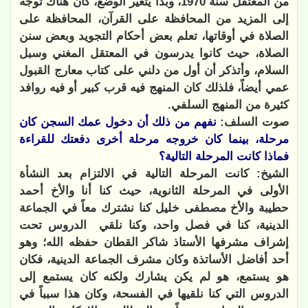
من المعتقل سنة 1970، وبدأ يتغير الوضع، كان هناك توجه
إلى المزيد من المحافظة على القرآن، المحافظة على
الصلاة في أوقاتها، تعلم بعض أحكام التجويد وبعض سنن
الصلاة، حيث كانوا يدرسون في المعتقل المغني وسبل
السلام، وأتذكر أن أول من دلني على كتاب معارج القبول
عمي أيضاً، فلذلك كان المنهج فيه قرب كبير أو فيه روافد
كثيرة من المنهج السلفي.
صوت السلف:
نفهم من ذلك أن دخول عمك السجن كان
مرحلة، بينما كان خروجه مرحلة أخرى دفعتك للقراءة
فماذا كانت المرحلة التالية؟
الشيخ: كانت المرحلة التالية في الالتزام بعد النشأة
الأولى في المرحلة الثانوية، حيث كنا أنا والأخ أحمد
حطيبة والأخ مصطفى خليل كنا نشترك معاً في الجماعة
الدينية، كنا في فصل واحد، وكنا نلقي
الدروس تحت
إشراف مشرفها الأستاذ شاكر القطان حفظه الله؛ وهو
أحد أفاضل الأساتذة وكان مشرف الجماعة الدينية، فكان
هو يستمع، هو لم يكن يشارك ولكنه كان يستمع إلى
الدروس التي كنا نلقيها في الفسحة، وكان هذا سبباً في