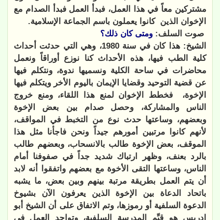
مشتركين
معاً في هذا العمل، فبدأ العمل فبدأ الصدام مع
الإخوان الذين
كانوا يعملون باسم الجماعة الإسلامية.
صوت السلف:
ومتى كان ذلك؟
الشيخ: هذا كان في سنة 1980، وهي التي حدثت أحداث
كلية الطب فيها، هذه الأحداث كنا نوزع أوراقاً ونعمل
محاضرات في ساحة الكلية ونسميها ندوة، ونتكلم فيها
عن قضية التوحيد وقضايا الإيمان باليوم الأخر ويتكلم فيها
الإخوة،
فخطط الإخوان لمنع هذا اللقاء، ومنع خروج
الناس والمشاركة، وحصل صدام بين بعض الإخوة
وبعضهم، وساعتها حدث نوع من التخبط في المواقف،
لأنهم كانوا مرتبين أمورهم جيداً ونحن فاجأنا مثل هذا
الموقف، بعض الإخوة طالب بالانسحاب، وبعضهم طالب
بالرد بعنف، وظهر ارتباك شديد جداً في صفوفنا أمام
الناس، وساعتها التقى الأخوة مع بعضهم واتفقوا أنه لابد
أن يتم العمل بطريقة مرتبة بينهم وبين بعض، ما يشبه
باتحاد الدعاة بين الإخوة الذين يعرفون الآن بشيوخ
الدعوة السلفية أو رموزها، وتم الاتفاق على أن الشيخ أبو
إدريس هو قيِّم المدرسة السلفية، وتواجد العمل في