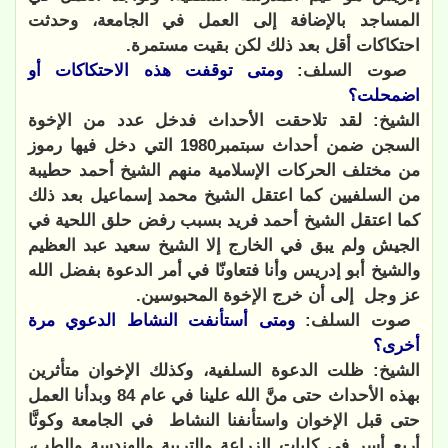
المساجد بالإضافة إلى العمل في الجامعة، وحدثت
احتكاكات أقل بعد ذلك لكن بقيت مستمرة.
صوت السلف:
ومتى توقفت هذه الاحتكاكات أو
اضمحلت؟
الشيخ: لقد تلاحقت الأحداث فدخل عدد من الإخوة
السجن ضمن أحداث سبتمبر1980 التي دخل فيها رموز
من مختلف الحركات الإسلامية منهم الشيخ أحمد حطيبة
من السلفيين كما اعتقل الشيخ محمد إسماعيل بعد ذلك
كما اعتقل الشيخ أحمد فريد بسبب رفض حلق اللحية في
الجيش ولم يبق في الخارج إلا الشيخ سعيد عبد العظيم
والشيخ أبو إدريس وأنا فتعاونّا في أمر الدعوة بفضل الله
عز وجل
إلى أن خرج الإخوة المحبوسين.
صوت السلف:
ومتى أستأنفت النشاط الدعوي مرة
أخرى؟
الشيخ: ظلت الدعوة السلفية، وكذلك الإخوان متأثرين
بهذه الأحداث حتى منَّ الله علينا في عام 84 وبدأنا العمل
حتى قبل الإخوان واستأنفنا النشاط
في الجامعة وكونَّا
أربع أسر في كليات الزراعة والتربية والهندسة والطب،