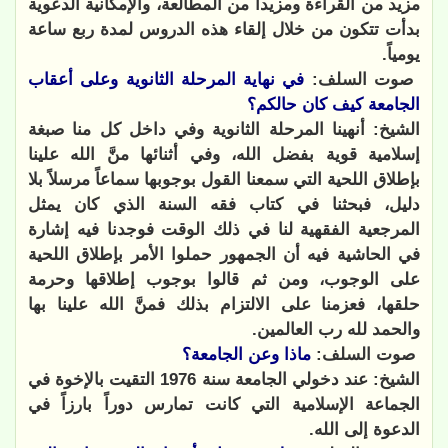
مزيد من القراءة ومزيداً من المطالعة، والإمكانية الدعوية
بدأت تتكون من خلال إلقاء هذه الدروس لمدة ربع ساعة
يومياً.
صوت السلف:
في نهاية المرحلة الثانوية
وعلى أعقاب
الجامعة كيف كان حالكم؟
الشيخ: أنهينا المرحلة الثانوية وفي داخل كل منا صبغة
إسلامية قوية بفضل الله، وفي أثنائها منَّ الله علينا
بإطلاق اللحية التي سمعنا القول بوجوبها سماعاً مرسلاً بلا
دليل، فبحثنا في كتاب فقه السنة الذي كان يمثل
المرجعية الفقهية لنا في ذلك الوقت فوجدنا فيه إشارة
في الحاشية فيه أن الجمهور حملوا الأمر بإطلاق اللحية
على الوجوب، ومن ثم قالوا بوجوب إطلاقها وحرمة
حلقها، فعزمنا على الالتزام بذلك فمنَّ الله علينا بها
والحمد لله رب العالمين.
صوت السلف:
ماذا وعن الجامعة؟
الشيخ: عند دخولي الجامعة سنة 1976 التقيت بالإخوة في
الجماعة الإسلامية التي كانت تمارس دوراً بارزاً في
الدعوة إلى الله.