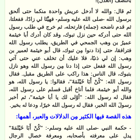
بالنَصَف (العدل)!
ثم قال: والله لا أدخل عريش واحدة منكما حتى ألحق
برسول الله -صلى الله عليه وسلم- فهيِّئا لي زادًا، ففعلتا،
ثم قدم ناضحه (جمله) فارتحله، ثم خرج في طلب رسول
الله حتى أدركه حين نزل تبوك، وقد كان أدرك أبا خيثمة
عميرُ بن وهب الجمحي في الطريق، يطلب رسول الله
فترافقا، حتى إذا دنوا مِن تبوك، قال أبو خيثمة لعمير بن
وهب: إن لي ذنبًا، فلا عليك أن تخلف عني حتى آتي
رسول الله ففعل حتى إذا دنا مِن رسول الله وهو نازل
بتبوك، قال الناس: هذا راكب على الطريق مقبل. فقال
رسول الله: "كُنْ أَبَا خَيْثَمَةَ"، فقالوا: يا رسول الله، هو
والله أبو خيثمة، فلما أناخ أقبل فسلم على رسول الله،
فقال له رسول الله: "أوْلى لك يا أبا خيثمة"، ثم أخبر
رسولَ الله الخبر، فقال له رسول الله خيرًا، ودعا له بخير.
هذه القصة فيها الكثير مِن الدلالات والعبر، أهمها:
- حكمة النبي -صلى الله عليه وسلم-: "كُنْ أَبَا خَيْثَمَةَ"
يدل على معرفته بأصحابه، ومعرفة خصال الرجال