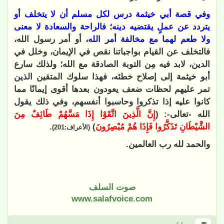
وفي قصة أبي خيثمة درس لكل مسلم أن لا يتخلف أو
يتردد عن عملٍ يقتضيه دينه؛ فالراحة والسعادة لا معنى
ولا طعم لهما مع مخالفة أمر الله،
أو أمر رسول الله،
فالتخلف عن القيام بواجباتنا نقص في الإيمان، وخلل في
الدين، لابد فيه مِن التوبة الصادقة مع الله؛ ولذلك سارع
أبو خيثمة إلى إصلاح خطئه، فهذا سلوك المتقين الذين
تمر عليهم لحظات ضعف يعودون بعدها أقوى إيمانًا مما
كانوا عليه إذا تذكروا وحاسبوا أنفسهم، وفي ذلك يقول
الله -تعالى-: (
إِنَّ الَّذِينَ اتَّقَوْا إِذَا مَسَّهُمْ طَائِفٌ مِنَ
الشَّيْطَانِ تَذَكَّرُوا فَإِذَا هُمْ مُبْصِرُونَ
)
.
(الأعراف:201)
والحمد لله رب العالمين.
صوت السلف
www.salafvoice.com