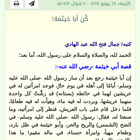
الأربعاء 20 يونيو 2018 - 6 شوال 1439هـ
كُن أبا خيثمة!
كتبه/ جمال فتح الله عبد الهادي
الحمد لله، والصلاة والسلام على رسول الله، أما بعد؛
قصة أبي خيثمة -رضي الله عنه-:
إن أبا خيثمة رجع بعد أن سار رسول الله -صلى الله عليه
وسلم- أيامًا إلى أهله في يوم حارّ، فوجد امرأتين له في
عريشين لهما في حائطه (بستانه) قد رشَّتْ كل واحدة
منهما عريشها، وبردت له فيه ماء، وهيأت له فيه طعامًا،
فلما دخل قام على باب العريش، فنظر إلى امرأتيه، وما
صنعتا له، فقال: رسول الله -صلى الله عليه وسلم- في
الضح (الشمس) والريح والحر، وأبو خيثمة في ظل بارد،
وطعام مهيأ، وامرأة حسناء، في ماله مقيم! ما هذا