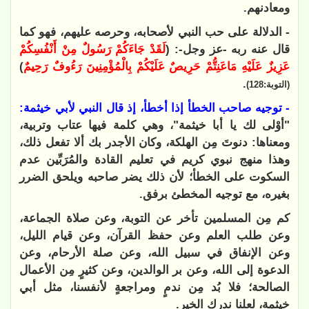
ومعادنهم.
- الدلالة على حب النبي لأصحابه، وحرصه عليهم، فهو كما
قال عنه ربه -عز وجل-: (
لَقَدْ جَاءَكُمْ رَسُولٌ مِنْ أَنْفُسِكُمْ
عَزِيزٌ عَلَيْهِ مَاعَنِتُّمْ حَرِيصٌ عَلَيْكُمْ بِالْمُؤْمِنِينَ رَءُوفٌ رَحِيمٌ
)
.
(التوبة:128)
- توجيه صاحب الخطأ إذا أخطأ، إذ قال النبي لأبي خيثمة:
"أوْلى لك يا أبا خيثمة"، وهي كلمة فيها عتاب وتربية،
ومعناها: دنوتَ مِن الهلكة، وكان الأجدر بك ألا تفعل ذلك،
وهذا منهج نبوي كريم في تعليم القادة والمُرَبِّين عدم
السكوت على الخطأ؛ لأن ذلك يضر صاحبه ويلحق الضرر
بغيره، مع توجيه المخطئ برفق.
كم مِن المسلمين تأخر عن التوبة، وعن صلاة الجماعة،
وعن طلب العلم وعن حفظ القرآن، وعن قيام الليل،
وعن الإنفاق في سبيل الله، وعن صلة الأرحام، وعن
الدعوة إلى الله، وعن بر الوالدين، وعن كثيرٍ مِن الأعمال
الصالحة؛ فلا بُد مِن ندمٍ ومراجعةٍ لأنفسنا، مثل أبي
خيثمة، لعلنا ندرك الخير.