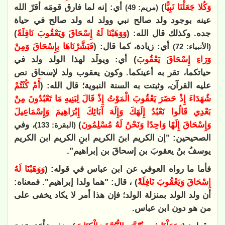
وَكُلا جَعَلْنَا نَبِيًّا
)
أي: إنه لما فارق قومَه أقرّ الله
(مريم: 49)
عينه بوجود ولد صالح نبي وولد له ولد صالح في حياة
جده. وكذلك قال الله: (
وَوَهَبْنَا لَهُ إِسْحَاقَ وَيَعْقُوبَ نَافِلَةً
)
أي: زيادة، كما قال: (
فَبَشَّرْنَاهَا بِإِسْحَاقَ وَمِنْ
(الأنبياء: 72)
وَرَاءِ إِسْحَاقَ يَعْقُوبَ
) أي: ويولَد لهذا الولد ولد في
حياتكما، تقر به أعينكما. وكون يعقوب ولد لإسحاق نص
عليه القرآن، وثبتت به السنة النبوية؛ قال الله: (
أَمْ كُنْتُمْ
شُهَدَاءَ إِذْ حَضَرَ يَعْقُوبَ الْمَوْتُ إِذْ قَالَ لِبَنِيهِ مَا تَعْبُدُونَ مِنْ
بَعْدِي قَالُوا نَعْبُدُ إِلَهَكَ وَإِلَهَ آبَائِكَ إِبْرَاهِيمَ وَإِسْمَاعِيلَ
وَإِسْحَاقَ إِلَهًا وَاحِدًا وَنَحْنُ لَهُ مُسْلِمُونَ
)
، وفي
(البقرة: 133)
الصحيحين: "إن الكريم ابنَ الكريم ابنِ الكريم ابن الكريم
يوسفُ بنُ يعقوبَ بن إسحاقَ بن إبراهيم".
فأما ما رواه العوفي عن ابن عباس في قوله: (
وَوَهَبْنَا لَهُ
إِسْحَاقَ وَيَعْقُوبَ نَافِلَةً
) ، قال: "هما ولدا إبراهيم". فمعناه:
أن ولد الولد بمنزلة الولد؛ فإن هذا أمر لا يكاد يخفى على
من هو دون ابن عباس.