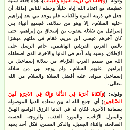
وقوله: (
وَجَعَلْنَا فِي ذُرِّيَّتِهِ النُّبُوَّةَ وَالْكِتَابَ
)، هذه خِلْعَة سَنية
عظيمة، مع اتخاذ الله إياه خليلًا وجعله للناس إمامًا، أن
جعل في ذريته النبوة والكتاب، فلم يوجد نبي بعد إبراهيم
-عليه السلام-، إلا وهو من سلالته، فجميع أنبياء بني
إسرائيل من سُلالة يعقوب بن إسحاق بن إبراهيم، حتى
كان آخرهم عيسى ابن مريم، فقام في ملئهم مبشرًا
بالنبي العربي القرشي الهاشمي، خاتم الرسل على
الإطلاق، وسيد ولد آدم في الدنيا والآخرة، الذي اصطفاه
الله من صميم العرب العَرْباء، من سلالة إسماعيل بن
إبراهيم -عليهم السلام-، ولم يوجد نبي من سلالة
إسماعيل سواه، عليه أفضل الصلاة والسلام من الله
-تعالى-.
وقوله: (
وَآتَيْنَاهُ أَجْرَهُ فِي الدُّنْيَا وَإِنَّهُ فِي الآخِرَةِ لَمِنَ
الصَّالِحِينَ
) أي: جمع الله له بين سعادة الدنيا الموصولة
بسعادة الآخرة، فكان له في الدنيا الرزق الواسع الهنيَّ
والمنزل الرَّحْب، والمورد العذب، والزوجة الحسنة
الصالحة، والثناء الجميل، والذكر الحسن، فكل أحد يحبه