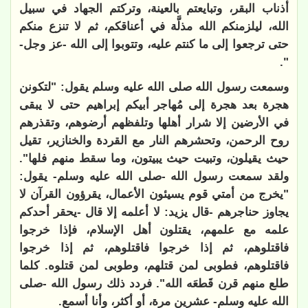
أذناب البقر، وتبايعتم بالعينة، وتركتم الجهاد في سبيل
الله، ليلزمنكم الله مذلَّة في أعناقكم، ثم لا تنزع منكم
حتى ترجعوا إلى ما كنتم عليه، وتتوبوا إلى الله -عز وجل-
".
وسمعت رسول الله صلى الله عليه وسلم يقول: "لتكونن
هجرة بعد هجرة إلى مُهاجر أبيكم إبراهيم حتى لا يبقى
في الأرضين إلا شرار أهلها وتلفظهم أرضوهم، وتقذرهم
روح الرحمن، وتحشرهم النار مع القردة والخنازير، تقيل
حيث يقيلون، وتبيت حيث يبيتون، وما سقط منهم فلها".
ولقد سمعت رسول الله -صلى الله عليه وسلم- يقول:
"يخرج من أمتي قوم يسيئون الأعمال، يقرؤون القرآن لا
يجاوز حناجرهم -قال يزيد: لا أعلمه إلا قال -يحقر أحدكم
علمه مع علمهم، يقتلون أهل الإسلام، فإذا خرجوا
فاقتلوهم، ثم إذا خرجوا فاقتلوهم، ثم إذا خرجوا
فاقتلوهم، فطوبى لمن قتلهم، وطوبى لمن قتلوه. كلما
طلع منهم قرن قَطعَه الله". فردد ذلك رسول الله -صلى
الله عليه وسلم- عشرين مرة، أو أكثر، وأنا أسمع.