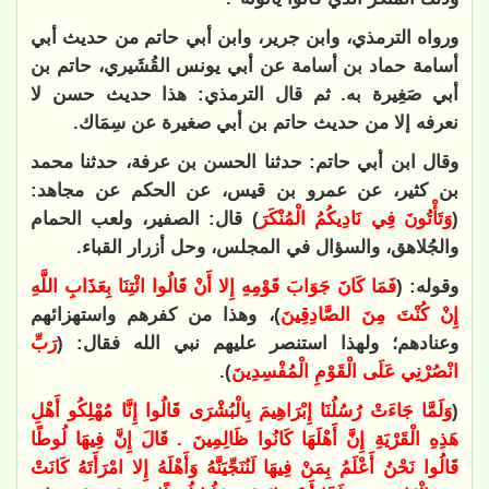
ورواه الترمذي، وابن جرير، وابن أبي حاتم من حديث أبي
أسامة حماد بن أسامة عن أبي يونس القُشَيري، حاتم بن
أبي صَغِيرة به. ثم قال الترمذي: هذا حديث حسن لا
نعرفه إلا من حديث حاتم بن أبي صغيرة عن سِمَاك.
وقال ابن أبي حاتم: حدثنا الحسن بن عرفة، حدثنا محمد
بن كثير، عن عمرو بن قيس، عن الحكم عن مجاهد:
(
وَتَأْتُونَ فِي نَادِيكُمُ الْمُنْكَرَ
) قال: الصفير، ولعب الحمام
والجُلاهق، والسؤال في المجلس، وحل أزرار القباء.
وقوله: (
فَمَا كَانَ جَوَابَ قَوْمِهِ إِلا أَنْ قَالُوا ائْتِنَا بِعَذَابِ اللَّهِ
إِنْ كُنْتَ مِنَ الصَّادِقِينَ
)، وهذا من كفرهم واستهزائهم
وعنادهم؛ ولهذا استنصر عليهم نبي الله فقال: (
رَبِّ
انْصُرْنِي عَلَى الْقَوْمِ الْمُفْسِدِينَ
).
(
وَلَمَّا جَاءَتْ رُسُلُنَا إِبْرَاهِيمَ بِالْبُشْرَى قَالُوا إِنَّا مُهْلِكُو أَهْلِ
هَذِهِ الْقَرْيَةِ إِنَّ أَهْلَهَا كَانُوا ظَالِمِينَ . قَالَ إِنَّ فِيهَا لُوطًا
قَالُوا نَحْنُ أَعْلَمُ بِمَنْ فِيهَا لَنُنَجِّيَنَّهُ وَأَهْلَهُ إِلا امْرَأَتَهُ كَانَتْ