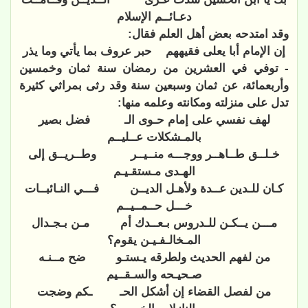
دعـائــم الإسلام
وقد امتدحه بعض أهل العلم فقال:
إن الإمام أبا يعلى فقيههم
حبر عروف بما يأتي وما يذر
- توفي في العشرين من رمضان سنة ثمان وخمسين
وأربعمائة، عن ثمان وسبعين سنة وقد رثى بمراثي كثيرة
تدل على منزلته ومكانته وعلمه منها:
لهف نفسي على إمام حـوى الـ
فضل بصير
بالمـشكلات عــليــم
خـلــق طــاهــر ووجـــه منــيــر
وطــريــق إلى
الهـدى مـستقـيـم
كـان للـدين عــدة ولأهـل الديــن
فـــي النـائبــات
خـــل حــمــيــم
مـــن يــكـن للـدروس بـعــدك أم
مـن بـجـدال
المـخالـفـيـن يقوم؟
من لفهم الحديث ولطرقه يـستـو
ضح مــنـه
صـحيـحه والسـقــيم
من لفصل القضاء إن أشكل الحـ
ـكم وضجت