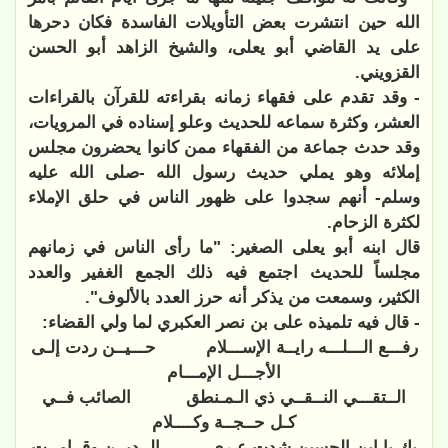
الله حين انتشرت بعض التأويلات الفاسدة فكان دحرها
على يد القاضي أبو يعلى، والشيخ الزاهد أبو الحسن
القزويني.
- وقد تقدم على فقهاء زمانه بقراءته للقرآن بالقراءات
العشر، وكثرة سماعه للحديث وعلو إسناده في المرويات،
وقد حدث جماعة من الفقهاء ممن كانوا يحضرون مجلس
إملائه وهو يملي حديث رسول الله -صلى الله عليه
وسلم- أنهم سجدوا على ظهور الناس في حلق الإملاء
لكثرة الزحام.
قال ابنه أبو يعلى الصغير: "ما رأى الناس في زمانهم
مجلساً للحديث اجتمع فيه ذلك الجمع الغفير والعدد
الكثير، وسمعت من يذكر أنه حرز العدد بالألوف".
- قال فيه تلميذه على بن نصر العكبري لما ولي القضاء:
رفـــع الـــلـــه رايــة الإســـلام
حـــيــن ردت إلـى
الأجـــل الإمـــام
الــتقـــي النــقــي ذي الـمـنطق
الصائب فــي
كـل حــجــة وكــــلام
بك يا ابن الحسين شدت عـرى
الــديــن وقــامــت