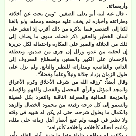
وأربعمائة.
- قال عنه ابنه أبو يعلى الصغير: "ومن بحث عن أخلاقه
وطرائقه وأخباره لم يخف عليه موضعه ومحله، ولو بالغنا
لكنا إلى التقصير فيما نذكره من ذلك أقرب إذ انتشر على
لسان الخطير والحقير ذكر فضله، سوى ما يضاف إلى
ذلك من الجلالة والصبر على المكاره واحتماله لكل جريرة
إن لحقته من عدو، وزلل إن جرى من صديق، وتعطفه
بالإحسان على الكبير والصغير، واصطناع المعروف إلى
الداني والقاصي، ومداراته للنظير والتابع. ولم يزل
على
طول الزمان يزداد جلالة ونبلاً وعلماً وفضلاً".
وقال أيضاً: "رزقه الله من شرف الأخلاق وكرم الأعراق
والمجد المؤثل والرأي المحصل والفضل والفهم والإصابة
والعزيمة الصافية والمعرفة الثاقبة والتفرد بكل فضيلة
والسمو إلى كل درجة رفيعة من محمود الخصال والزهد
والكمال ما يطول شرحه، حتى لم يكن له شبيه في وقته
ولا نظير في فهمه ولم تقع أبصار أهل زمانه على مثله،
وكانت أفعاله كأخلاقه وأخلاقه كأعراقه".
- وكانت له مواقف جليلة منها ما جرى أيام القائم بأمر