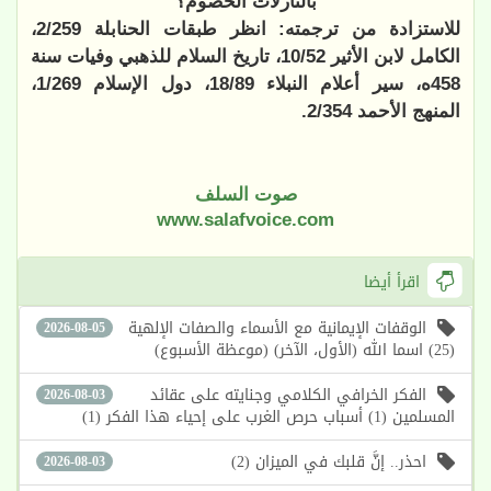
بالنازلات الخصوم؟
للاستزادة من ترجمته: انظر طبقات الحنابلة 2/259،
الكامل لابن الأثير 10/52، تاريخ السلام للذهبي وفيات سنة
458ه، سير أعلام النبلاء 18/89، دول الإسلام 1/269،
المنهج الأحمد 2/354.
صوت السلف
www.salafvoice.com
اقرأ أيضا
الوقفات الإيمانية مع الأسماء والصفات الإلهية
2026-08-05
(25) اسما الله (الأول، الآخر) (موعظة الأسبوع)
الفكر الخرافي الكلامي وجنايته على عقائد
2026-08-03
المسلمين (1) أسباب حرص الغرب على إحياء هذا الفكر (1)
احذر.. إنَّ قلبك في الميزان (2)
2026-08-03