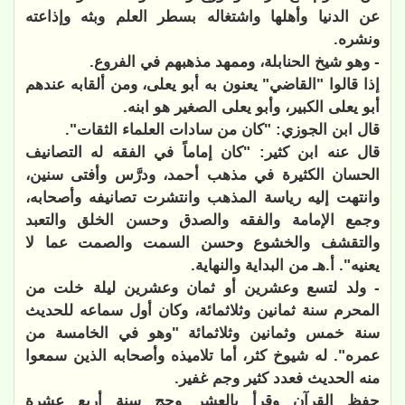
عن الدنيا وأهلها واشتغاله بسطر العلم وبثه وإذاعته
ونشره.
- وهو شيخ الحنابلة، وممهد مذهبهم في الفروع.
إذا قالوا "القاضي" يعنون به أبو يعلى، ومن ألقابه عندهم
أبو يعلى الكبير، وأبو يعلى الصغير هو ابنه.
قال ابن الجوزي: "كان من سادات العلماء الثقات".
قال عنه ابن كثير: "كان إماماً في الفقه له التصانيف
الحسان الكثيرة في مذهب أحمد، ودرَّس وأفتى سنين،
وانتهت إليه رياسة المذهب وانتشرت تصانيفه وأصحابه،
وجمع الإمامة والفقه والصدق وحسن الخلق والتعبد
والتقشف والخشوع وحسن السمت والصمت عما لا
يعنيه". أ.هـ من البداية والنهاية.
- ولد لتسع وعشرين أو ثمان وعشرين ليلة خلت من
المحرم سنة ثمانين وثلاثمائة، وكان أول سماعه للحديث
سنة خمس وثمانين وثلاثمائة "وهو في الخامسة من
عمره". له شيوخ كثر، أما تلاميذه وأصحابه الذين سمعوا
منه الحديث فعدد كثير وجم غفير.
حفظ القرآن وقرأ بالعشر وحج سنة أربع عشرة