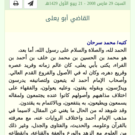
السبت 29 مارس 2008 - 21 ربيع الأول 1429هـ
القاضي أبو يعلى
كتبه/ محمد سرحان
الحمد لله، والصلاة والسلام على رسول الله، أما بعد،
هو محمد بن الحسين بن محمد بن خلف بن أحمد بن
الفراء، يكنى بأبي يعلى، كان عالم زمانه وفريد عصره
وقريع دهره، وكان له في الأصول والفروع القدم العالي.
وأصحاب الإمام أحمد له يتبعون ولتصانيفه يدرسون
ويدرِّسون، وبقوله يفتون، وعليه يعولون، والفقهاء على
اختلاف مذاهبهم وأصولهم كانوا عنده يجتمعون ولمقاله
يسمعون ويطيعون، به ينتفعون، وبالائتمام به يقتدون.
وقد شوهد له من الحال ما يغني عن المقال، لاسيما في
مذهب الإمام أحمد واختلاف الروايات عنه، مع معرفته
بالقرآن وعلومه، والحديث، والفتاوى والجدل، وغير ذلك
من العلوم مع الزهد والورع والعفة والقناعة، وانقطاعه