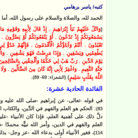
كتبه/ ياسر برهامي
الحمد لله، والصلاة والسلام على رسول الله، أما ب
(
وَاتْلُ عَلَيْهِمْ نَبَأَ إِبْرَاهِيمَ . إِذْ قَالَ لِأَبِيهِ وَقَوْمِهِ
يَسْمَعُونَكُمْ إِذْ تَدْعُونَ . أَوْ يَنْفَعُونَكُمْ أَوْ يَضُرُّونَ . قَا
تَعْبُدُونَ . أَنْتُمْ وَآبَاؤُكُمُ الْأَقْدَمُونَ . فَإِنَّهُمْ عَدُوٌّ 
يُطْعِمُنِي وَيَسْقِينِ . وَإِذَا مَرِضْتُ فَهُوَ يَشْفِينِ . وَالَّذ
يَوْمَ الدِّينِ . رَبِّ هَبْ لِي حُكْمًا وَأَلْحِقْنِي بِالصَّالِحِي
جَنَّةِ النَّعِيمِ . وَاغْفِرْ لِأَبِي إِنَّهُ كَانَ مِنَ الضَّالِّينَ . وَلَا
اللَّهَ بِقَلْبٍ سَلِيمٍ
)
.
(الشعراء: 69- 89)
الفائدة الحادية عشرة:
في قوله -تعالى- عن إبراهيم -صلى الله عليه و
: الحكم هو العلم والفهم في الدِّين، والكتاب ا
83)
دلَّ ذلك على أهمية العلم، فإذا كان الأنبياء -ع
العلم والفهم في الدين، وأمر الله نبيًّه محمدًا 
، فغير الأنبياء أولى بدعاء الله -عز وجل- ب
114)