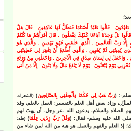
عد؛
 مَا تَعْبُدُونَ . قَالُوا نَعْبُدُ أَصْنَامًا فَنَظَلُّ لَهَا عَاكِفِينَ . قَالَ هَلْ
لُوا بَلْ وَجَدْنَا آبَاءَنَا كَذَلِكَ يَفْعَلُونَ . قَالَ أَفَرَأَيْتُمْ مَا كُنْتُمْ
لِي إِلَّا رَبَّ الْعَالَمِينَ . الَّذِي خَلَقَنِي فَهُوَ يَهْدِينِ . وَالَّذِي هُوَ
ِي يُمِيتُنِي ثُمَّ يُحْيِينِ . وَالَّذِي أَطْمَعُ أَنْ يَغْفِرَ لِي خَطِيئَتِي
نَ . وَاجْعَلْ لِي لِسَانَ صِدْقٍ فِي الْآخِرِينَ . وَاجْعَلْنِي مِنْ وَرَثَةِ
 تُخْزِنِي يَوْمَ يُبْعَثُونَ . يَوْمَ لَا يَنْفَعُ مَالٌ وَلَا بَنُونَ . إِلَّا مَنْ أَتَى
سلم-: (
رَبِّ هَبْ لِي حُكْمًا وَأَلْحِقْنِي بِالصَّالِحِينَ
)
(الشعراء:
لمنزَّل، وزاد بعض أهل العلم بالتفسير: العمل بالعلم، وقد
ليهم الصلاة والسلام- يدعون الله -عز وجل- أن يهبَ لهم
-صلى الله عليه وسلم- فقال: (
وَقُلْ رَبِّ زِدْنِي عِلْمًا
)
(طه:
ذلك؛ إذ العلم والفهم والعمل هو هبة من الله لمن شاء من