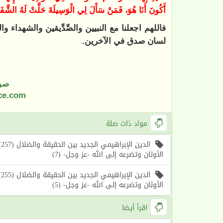
أَكُونَ أَنَا هُوَ، فَمَنْ سَأَلَ لِي الْوَسِيلَةَ حَلَّتْ لَهُ الشَّفَ
فاللهم اجعلنا مع النبيين والصِّدِّيقين والشهداء و
لسان صدق في الآخرين.
صو
ce.com
مواد ذات صلة
ا
الأوثان وتضرعه إلى الله -عز وجل- (7)
ا
الأوثان وتضرعه إلى الله -عز وجل- (5)
اقرأ أيضا