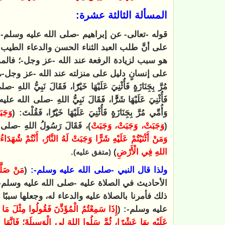
المسألة الثالثة عشرة:
قوله -تعالى- عن إبراهيم -صلى الله عليه وسلم-:
على أنَّ طلب العبد الثناء الحسن والدعاء الطي
هو سبب لزيادة الرفعة عند الله -عز وجل-؛ فالم
على إنسانٍ دليل على منزلته عند الله -عز وجل-
مُرَّ بِجَِنَازَةٍ فَأُثْنِيَ عَلَيْهَا خَيْرًٌا، فَقَالَ نَبِيُّ 
فَأُثْنِيَ عَلَيْهَا شَرًٌّا، فَقَالَ نَبِيُّ اللهِ -صلى الله 
وَأُمِّي مُرَّ بِجَِنَازَةٍ فَأُثْنِيَ عَلَيْهَا خَيْرًٌا، فَقُلْتَ: (
وَجَب
(
وَجَبَتْ، وَجَبَتْ، وَجَبَتْ
)، فَقَالَ رَسُولُ اللهِ -صل
وَمَنْ أَثْنَيْتُمْ عَلَيْهِ شَرًّا وَجَبَتْ لَهُ النَّارُ، أَنْتُمْ شُهَ
اللهِ فِي الْأَرْضِ
)
.
(متفق عليه)
ولذا قال النبي -صلى الله عليه وسلم-:
(
مَنْ صَلَّ
الأحاديث في الصلاة عليه -صلى الله عليه وسلم-
ذلك فأمرنا بالصلاة عليه والدعاء له، وجعلها سببًا
عليه وسلم-: (
إِذَا سَمِعْتُمُ الْمُؤَذِّنَ فَقُولُوا مِثْلَ مَا
عَلَيْهِ بِهَا عَشْرًا، ثُمَّ سَلُوا اللهَ لِي الْوَسِيلَةَ؛ فَإِنَّهَا مَن