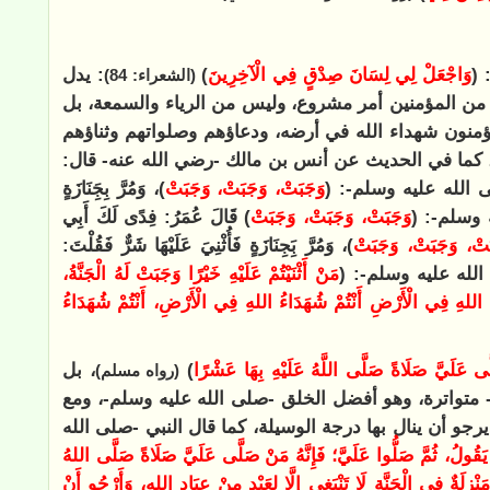
 (
وَاجْعَلْ لِي لِسَانَ صِدْقٍ فِي الْآخِرِينَ
)
: يدل
(الشعراء: 84)
ب من المؤمنين أمر مشروع، وليس من الرياء والسمعة، بل
ؤمنون شهداء الله في أرضه، ودعاؤهم وصلواتهم وثناؤهم
، كما في الحديث عن أنس بن مالك -رضي الله عنه- قال:
اللهِ -صلى الله عليه وسلم-: (
وَجَبَتْ، وَجَبَتْ، وَجَبَتْ
)، وَمُرَّ بِجَِنَازَةٍ
عليه وسلم-: (
وَجَبَتْ، وَجَبَتْ، وَجَبَتْ
) قَالَ عُمَرُ: فِدًى لَكَ أَبِي
َتْ، وَجَبَتْ، وَجَبَتْ
)، وَمُرَّ بَِجِنَازَةٍ فَأُثْنِيَ عَلَيْهَا شَرٌّ فَقُلْتَ:
ى الله عليه وسلم-: (
مَنْ أَثْنَيْتُمْ عَلَيْهِ خَيْرًا وَجَبَتْ لَهُ الْجَنَّةُ،
دَاءُ اللهِ فِي الْأَرْضِ أَنْتُمْ شُهَدَاءُ اللهِ فِي الْأَرْضِ، أَنْتُمْ شُهَدَاءُ
ى عَلَيَّ صَلَاةً صَلَّى اللَّهُ عَلَيْهِ بِهَا عَشْرًا
)
، بل
(رواه مسلم)
 متواترة، وهو أفضل الخلق -صلى الله عليه وسلم-، ومع
 يرجو أن ينال بها درجة الوسيلة، كما قال النبي -صلى الله
 يَقُولُ، ثُمَّ صَلُّوا عَلَيَّ؛ فَإِنَّهُ مَنْ صَلَّى عَلَيَّ صَلَاةً صَلَّى اللهُ
ْزِلَةٌ فِي الْجَنَّةِ لَا تَنْبَغِي إِلَّا لِعَبْدٍ مِنْ عِبَادِ اللهِ، وَأَرْجُو أَنْ