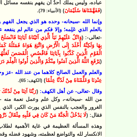
عباده، وليس يملك أحدٌ أن يفهم بنفسه مسائل الدي
(
فَفَهَّمْنَاهَا سُلَيْمَانَ
)
.
(الأنبياء: 79)
وإنما الله -سبحانه- وحده هو الذي يجعل الفهم 
بالعلم الذي عَلِمه؛ وإلا فكم من عالم لم ينفعه عل
-تعالى-: (
وَاتْلُ عَلَيْهِمْ نَبَأَ الَّذِي آتَيْنَاهُ آيَاتِنَا فَانْسَلَ
بِهَا وَلَكِنَّهُ أَخْلَدَ إِلَى الْأَرْضِ وَاتَّبَعَ هَوَاهُ فَمَثَلُهُ كَ
الْقَوْمِ الَّذِينَ كَذَّبُوا بِآيَاتِنَا فَاقْصُصِ الْقَصَصَ لَعَلَّهُمْ
(
يَرْفَعِ اللَّهُ الَّذِينَ آمَنُوا مِنْكُمْ وَالَّذِينَ أُوتُوا الْعِلْمَ دَ
والعلم والعمل الصالح كلاهما من عند الله -عز و
عِنْدِنَا وَعَلَّمْنَاهُ مِنْ لَدُنَّا عِلْمًا
)
.
(الكهف: 65)
وقال -تعالى- عن أهل الكهف:
(
رَبَّنَا آتِنَا مِنْ لَدُنْكَ
من الله -سبحانه-، وكل علم وعمل نعمة منه -س
الغرور والعجب بالنفس الذي يورث الكبر، الذي ي
فقال: (
لَا يَدْخُلُ الْجَنَّةَ مَنْ كَانَ فِي قَلْبِهِ مِثْقَالُ ذَرَّةٍ
وهذه المسألة العظيمة في غاية الأهمية لطلاب 
الانكسار لله والتواضع لعظمته، وشهود فضله وقض