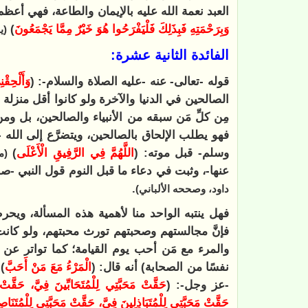
العبد نعمة الله عليه بالإيمان والطاعة، فهي أعظم
وَبِرَحْمَتِهِ فَبِذَلِكَ فَلْيَفْرَحُوا هُوَ خَيْرٌ مِمَّا يَجْمَعُونَ
)
(يو
الفائدة الثانية عشرة:
قوله -تعالى- عنه -عليه الصلاة والسلام-: (
وَأَلْحِقْ
الصالحين في الدنيا والآخرة ولو كانوا أقل منزلة
مِن كلِّ مَن سبقه من الأنبياء والصالحين، بل وم
فهو يطلب الإلحاق بالصالحين، ويتضرَّع إلى الله 
وسلم- قبل موته: (
اللَّهُمَّ فِي الرَّفِيقِ الْأَعْلَى
)
(م
عنها-، وثبت في دعاء ما قبل النوم قول النبي -صل
.
داود، وصححه الألباني)
فهل ينتبه الواحد منا لأهمية هذه المسألة، ويح
فإنَّ مجالستهم وصحبتهم تورث محبتهم، ولو كانت
والمرء مع مَن أحب يوم القيامة؛ كما تواتر عن 
نفسًا من الصحابة) أنه قال: (
الْمَرْءُ مَعَ مَنْ أَحَبَّ
)
-عز وجل-: (
حَقَّتْ مَحَبَّتِي لِلْمُتَحَابِّينَ فِيَّ، حَقَّتْ
حَقَّتْ مَحَبَّتِي لِلْمُتَبَاذِلِينَ فِيَّ، حَقَّتْ مَحَبَّتِي لِلْمُتَنَا