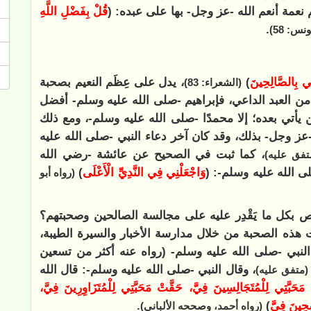
 نعمة أنعم الله -عز وجل- بها على عبده: (
قُلْ بِفَضْلِ اللَّهِ
.
نس: 58)
نِي بِالصَّالِحِينَ
)
، يدل على عِظَم النعيم بصحبة
(الشعراء: 83)
 من العبد الداعي، فإبراهيم -صلى الله عليه وسلم- أفضل
ن يأتي بعده؛ إلا محمدًا -صلى الله عليه وسلم-، ومع ذلك
-عز وجل- بذلك، وقد كان آخر دعاء النبي -صلى الله عليه
، كما ثبت في الصحيح عن عائشة -رضي الله
تفق عليه)
ى الله عليه وسلم-: (
وَاجْعَلْنِي فِي النَّدِيِّ الْأَعْلَى
)
(رواه أبو
رص بكل ما يَقْدِر عليه على مجالسة الصالحين وصحبتهم؟
 هذه الصحبة من خلال مدارسة الأخبار والسيرة الطيبة،
النبي -صلى الله عليه وسلم- (رواه عنه أكثر من تسعين
، وقال النبي -صلى الله عليه وسلم-: قال الله
(متفق عليه)
 مَحَبَّتِي لِلْمُتَجَالِسِينَ فِيَّ، حَقَّتْ مَحَبَّتِي لِلْمُتَزَاوِرِينَ فِيَّ،
صِحِينَ فِيَّ
)
.
(رواه أحمد، وصححه الألباني)