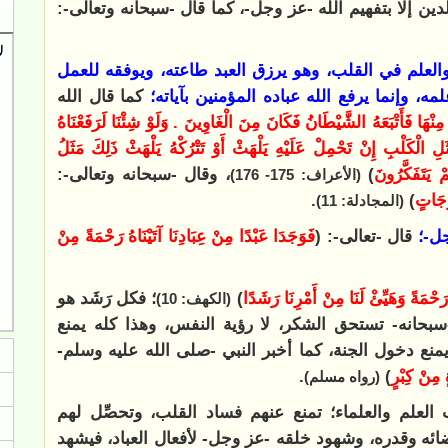
ن إلا بتفهيم الله -عز وجل-، كما قال -سبحانه وتعالى-:
والعلم في القلب، وهو يرزق العبد طاعته، ويوفقه للعمل
مه، وإنما يرفع الله عباده المؤمنين بآياته؛
كما قال الله
خَ مِنْهَا فَأَتْبَعَهُ الشَّيْطَانُ فَكَانَ مِنَ الْغَاوِينَ . وَلَوْ شِئْنَا لَرَفَعْنَاهُ
مَثَلِ الْكَلْبِ إِنْ تَحْمِلْ عَلَيْهِ يَلْهَثْ أَوْ تَتْرُكْهُ يَلْهَثْ ذَلِكَ مَثَلُ
 يَتَفَكَّرُونَ
)
، وقال -سبحانه وتعالى-:
(الأعراف: 175- 176)
رَجَاتٍ
)
.
(المجادلة: 11)
جل-؛
قال -تعالى-: (
فَوَجَدَا عَبْدًا مِنْ عِبَادِنَا آتَيْنَاهُ رَحْمَةً مِنْ
 رَحْمَةً وَهَيِّئْ لَنَا مِنْ أَمْرِنَا رَشَدًا
)
؛ فكل رَشَد هو
(الكهف: 10)
بحانه- تستحق الشكر، لا رؤية النفس، وهذا كله يمنع
منع دخول الجنة، كما أخبر النبي -صلى الله عليه وسلم-
 مِنْ كِبْرٍ
)
.
(رواه مسلم)
العلم والعلماء؛ تمنع عنهم فساد القلب، وتحصِّل لهم
ائه وقدره، وشهود خلقه -عز وجل- لأفعال العباد، فيشهد